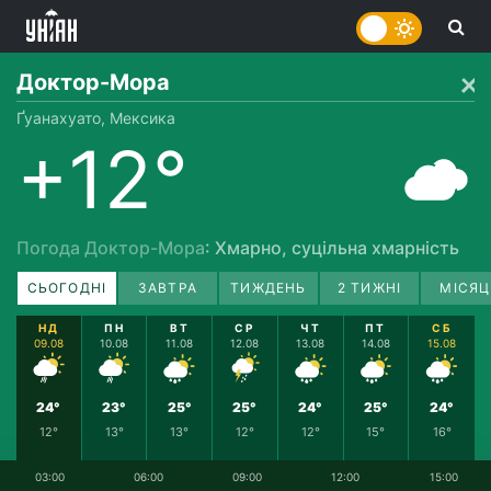
Доктор-Мора
Ґуанахуато, Мексика
+12°
Погода Доктор-Мора
: Хмарно, суцільна хмарність
СЬОГОДНІ
ЗАВТРА
ТИЖДЕНЬ
2 ТИЖНІ
МІСЯЦ
НД
ПН
ВТ
СР
ЧТ
ПТ
СБ
09.08
10.08
11.08
12.08
13.08
14.08
15.08
24°
23°
25°
25°
24°
25°
24°
12°
13°
13°
12°
12°
15°
16°
03:00
06:00
09:00
12:00
15:00