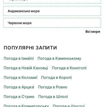
Андаманське море
Червоне море
Всі моря
ПОПУЛЯРНІ ЗАПИТИ
Погода в Ізмаїлі
Погода в Каменському
Погода в Новій Каховці
Погода в Конотопі
Погода в Коломиї
Погода в Коропі
Погода в Арцизі
Погода в Ровно
Погода в Стрию
Погода в Шполі
Погода в Краматорську
Погода в Шостці