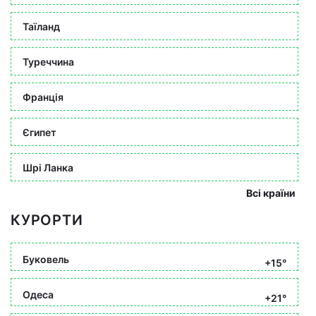
Таїланд
Туреччина
Франція
Єгипет
Шрі Ланка
Всі країни
КУРОРТИ
Буковель
+15°
Одеса
+21°