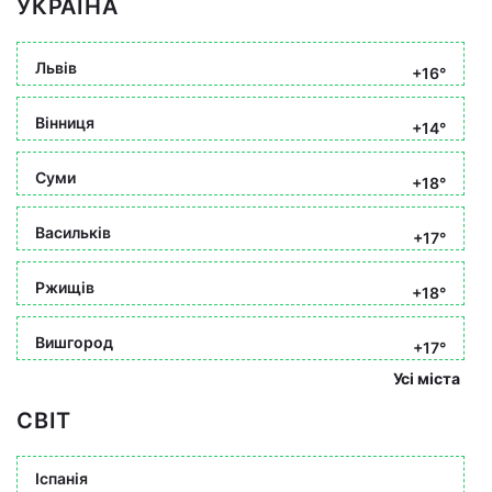
УКРАЇНА
Львів
+16°
Вінниця
+14°
Суми
+18°
Васильків
+17°
Ржищів
+18°
Вишгород
+17°
Усі міста
СВІТ
Іспанія