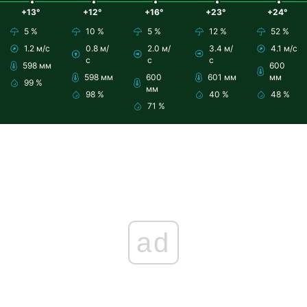
+13°
+12°
+16°
+23°
+24°
5 %
10 %
5 %
12 %
52 %
1.2 м/с
0.8 м/
2.0 м/
3.4 м/
4.1 м/с
с
с
с
598 мм
600
598 мм
600
601 мм
мм
99 %
мм
98 %
40 %
48 %
71 %
ad