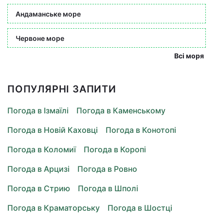
Андаманське море
Червоне море
Всі моря
ПОПУЛЯРНІ ЗАПИТИ
Погода в Ізмаїлі
Погода в Каменському
Погода в Новій Каховці
Погода в Конотопі
Погода в Коломиї
Погода в Коропі
Погода в Арцизі
Погода в Ровно
Погода в Стрию
Погода в Шполі
Погода в Краматорську
Погода в Шостці