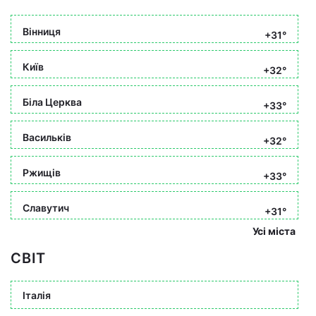
Вінниця
+31°
Київ
+32°
Біла Церква
+33°
Васильків
+32°
Ржищів
+33°
Славутич
+31°
Усі міста
СВІТ
Італія