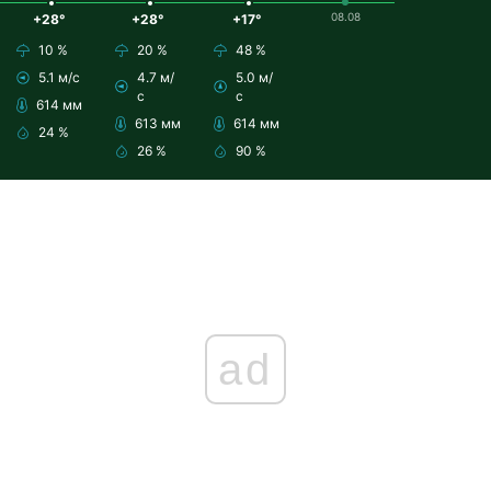
08.08
+28°
+28°
+17°
10 %
20 %
48 %
5.1 м/с
4.7 м/
5.0 м/
с
с
614 мм
613 мм
614 мм
24 %
26 %
90 %
ad