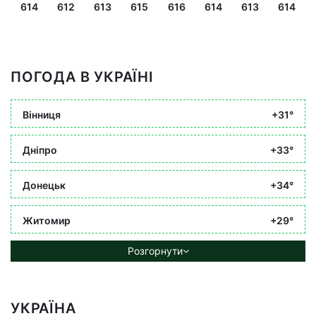
614
612
613
615
616
614
613
614
ПОГОДА В УКРАЇНІ
Вінниця
+31°
Дніпро
+33°
Донецьк
+34°
Житомир
+29°
Розгорнути
УКРАЇНА