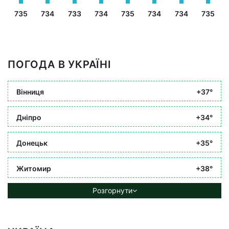
735
734
733
734
735
734
734
735
ПОГОДА В УКРАЇНІ
Вінниця
+37°
Дніпро
+34°
Донецьк
+35°
Житомир
+38°
Розгорнути