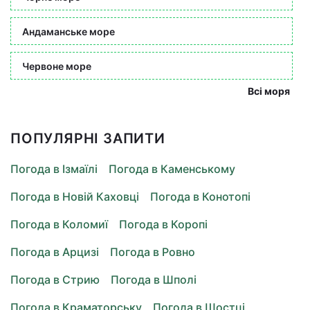
Андаманське море
Червоне море
Всі моря
ПОПУЛЯРНІ ЗАПИТИ
Погода в Ізмаїлі
Погода в Каменському
Погода в Новій Каховці
Погода в Конотопі
Погода в Коломиї
Погода в Коропі
Погода в Арцизі
Погода в Ровно
Погода в Стрию
Погода в Шполі
Погода в Краматорську
Погода в Шостці