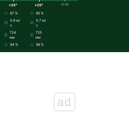
07.08
+25°
+25°
87 %
85 %
0.6 м/
0.7 м/
с
с
734
735
мм
мм
94 %
99 %
ad