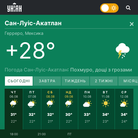
Сан-Луіс-Акатлан
Герреро, Мексика
+28°
Погода Сан-Луіс-Акатлан
: Похмуро, дощі з грозами
СЬОГОДНІ
ЗАВТРА
ТИЖДЕНЬ
2 ТИЖНІ
МІСЯЦ
ЧТ
ПТ
СБ
НД
ПН
ВТ
СР
06.08
07.08
08.08
09.08
10.08
11.08
12.08
31°
32°
32°
30°
33°
34°
34°
22°
22°
21°
22°
21°
23°
24°
18:00
21:00
ПТ