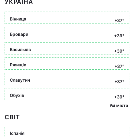
УКРАЇНА
Вінниця
+37°
Бровари
+39°
Васильків
+39°
Ржищів
+37°
Славутич
+37°
Обухів
+39°
Усі міста
СВІТ
Іспанія