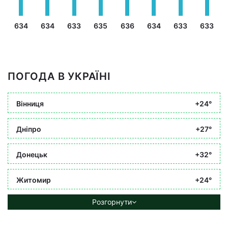
634
634
633
635
636
634
633
633
ПОГОДА В УКРАЇНІ
Вінниця
+24°
Дніпро
+27°
Донецьк
+32°
Житомир
+24°
Розгорнути