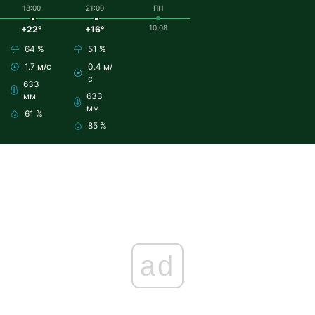
18:00
21:00
ПН
10.08
+22°
+16°
64 %
51 %
1.7 м/с
0.4 м/
с
633
мм
633
мм
61 %
85 %
ad