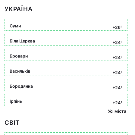
УКРАЇНА
Суми
+26°
Біла Церква
+24°
Бровари
+24°
Васильків
+24°
Бородянка
+24°
Ірпінь
+24°
Усі міста
СВІТ