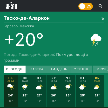
Таско-де-Аларкон
Герреро, Мексика
+20°
Погода Таско-де-Аларкон
: Похмуро, дощі з
грозами
СЬОГОДНІ
ЗАВТРА
ТИЖДЕНЬ
2 ТИЖНІ
МІСЯЦ
НД
ПН
ВТ
СР
ЧТ
ПТ
СБ
09.08
10.08
11.08
12.08
13.08
14.08
15.08
24°
25°
27°
26°
25°
25°
27°
15°
15°
15°
15°
15°
15°
18°