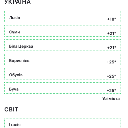
УКРАЇНА
Львів
+18°
Суми
+21°
Біла Церква
+21°
Бориспіль
+25°
Обухів
+25°
Буча
+25°
Усі міста
СВІТ
Італія