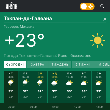
Текпан-де-Галеана
Герреро, Мексика
+23°
Погода Текпан-де-Галеана
: Ясно і безхмарно
СЬОГОДНІ
ЗАВТРА
ТИЖДЕНЬ
2 ТИЖНІ
МІСЯЦ
ЧТ
ПТ
СБ
НД
ПН
ВТ
СР
06.08
07.08
08.08
09.08
10.08
11.08
12.08
31°
32°
32°
32°
35°
33°
33°
23°
23°
22°
23°
22°
26°
26°
06:00
09:00
12:00
15:00
18:00