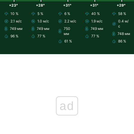
+23°
+28°
+31°
+31°
+29°
10 %
5 %
6 %
40 %
58 %
2.1 м/с
1.0 м/с
2.2 м/с
1.9 м/с
0.4 м/
с
749 мм
749 мм
750
749 мм
мм
748 мм
96 %
77 %
77 %
61 %
86 %
ad