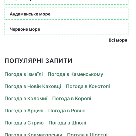
Андаманське море
Червоне море
Всі моря
ПОПУЛЯРНІ ЗАПИТИ
Погода в Ізмаїлі
Погода в Каменському
Погода в Новій Каховці
Погода в Конотопі
Погода в Коломиї
Погода в Коропі
Погода в Арцизі
Погода в Ровно
Погода в Стрию
Погода в Шполі
Погода в Краматорську
Погода в Шостці