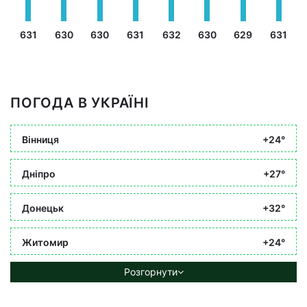
631
630
630
631
632
630
629
631
ПОГОДА В УКРАЇНІ
Вінниця
+24°
Дніпро
+27°
Донецьк
+32°
Житомир
+24°
Розгорнути