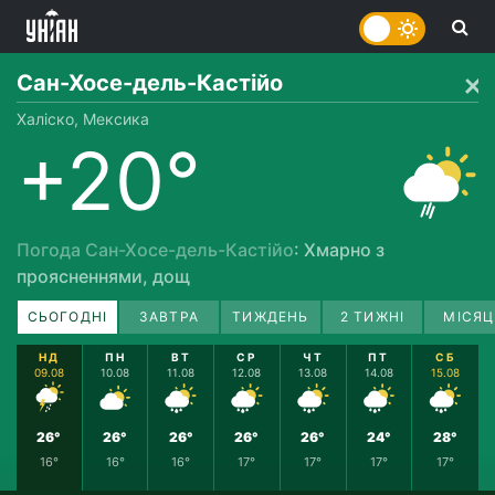
Сан-Хосе-дель-Кастійо
Халіско, Мексика
+20°
Погода Сан-Хосе-дель-Кастійо
: Хмарно з
проясненнями, дощ
СЬОГОДНІ
ЗАВТРА
ТИЖДЕНЬ
2 ТИЖНІ
МІСЯЦ
НД
ПН
ВТ
СР
ЧТ
ПТ
СБ
09.08
10.08
11.08
12.08
13.08
14.08
15.08
26°
26°
26°
26°
26°
24°
28°
16°
16°
16°
17°
17°
17°
17°