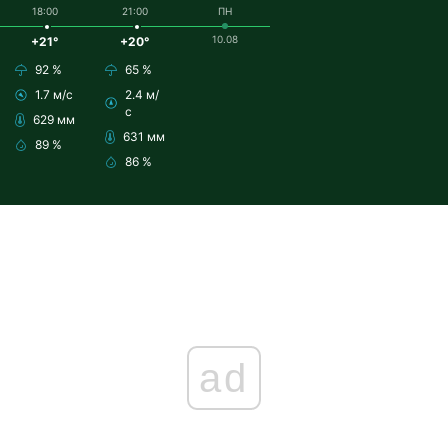
18:00
21:00
ПН
10.08
+21°
+20°
92 %
65 %
1.7 м/с
2.4 м/
с
629 мм
631 мм
89 %
86 %
ad