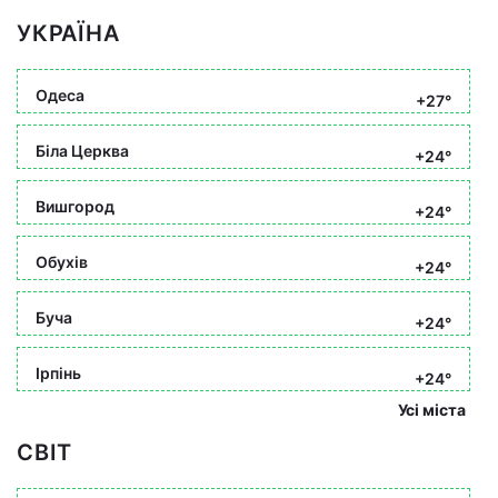
УКРАЇНА
Одеса
+27°
Біла Церква
+24°
Вишгород
+24°
Обухів
+24°
Буча
+24°
Ірпінь
+24°
Усі міста
СВІТ