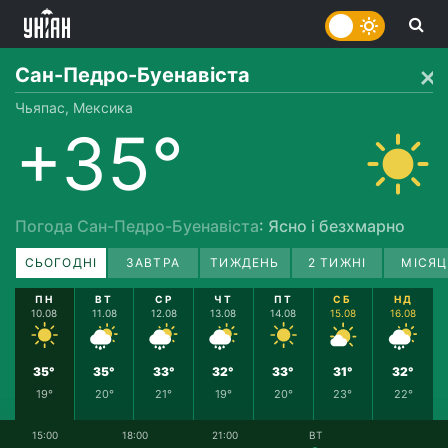
Сан-Педро-Буенавіста
Чьяпас, Мексика
+35°
Погода Сан-Педро-Буенавіста
: Ясно і безхмарно
СЬОГОДНІ
ЗАВТРА
ТИЖДЕНЬ
2 ТИЖНІ
МІСЯЦ
ПН
ВТ
СР
ЧТ
ПТ
СБ
НД
10.08
11.08
12.08
13.08
14.08
15.08
16.08
35°
35°
33°
32°
33°
31°
32°
19°
20°
21°
19°
20°
23°
22°
15:00
18:00
21:00
ВТ