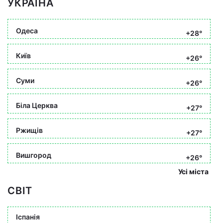
УКРАЇНА
Одеса
+28°
Київ
+26°
Суми
+26°
Біла Церква
+27°
Ржищів
+27°
Вишгород
+26°
Усі міста
СВІТ
Іспанія