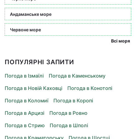
Андаманське море
Червоне море
Всі моря
ПОПУЛЯРНІ ЗАПИТИ
Погода в Ізмаїлі
Погода в Каменському
Погода в Новій Каховці
Погода в Конотопі
Погода в Коломиї
Погода в Коропі
Погода в Арцизі
Погода в Ровно
Погода в Стрию
Погода в Шполі
Погода в Краматорську
Погода в Шостці