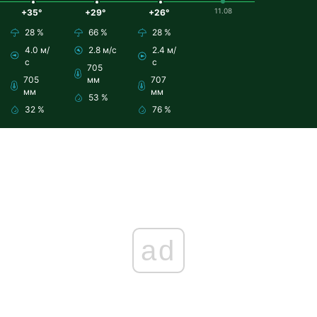
11.08
+35°
+29°
+26°
28 %
66 %
28 %
4.0 м/
2.8 м/с
2.4 м/
с
с
705
705
мм
707
мм
мм
53 %
32 %
76 %
ad