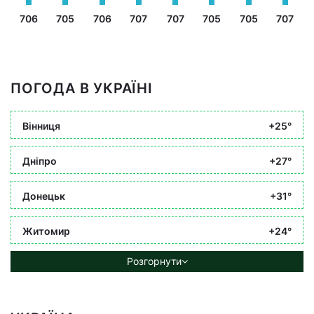
706
705
706
707
707
705
705
707
ПОГОДА В УКРАЇНІ
Вінниця
+25°
Дніпро
+27°
Донецьк
+31°
Житомир
+24°
Розгорнути