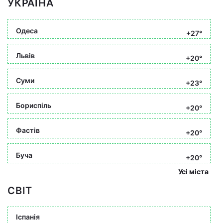
УКРАЇНА
Одеса
+27°
Львів
+20°
Суми
+23°
Бориспіль
+20°
Фастів
+20°
Буча
+20°
Усі міста
СВІТ
Іспанія