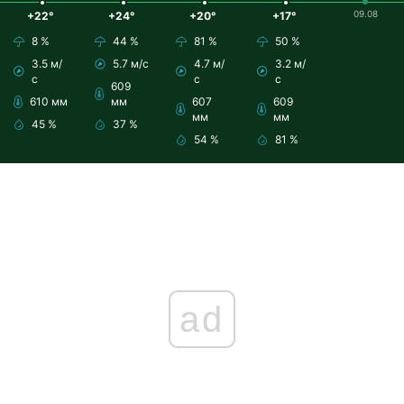
09.08
+22°
+24°
+20°
+17°
8 %
44 %
81 %
50 %
3.5 м/
5.7 м/с
4.7 м/
3.2 м/
с
с
с
609
610 мм
мм
607
609
мм
мм
45 %
37 %
54 %
81 %
ad