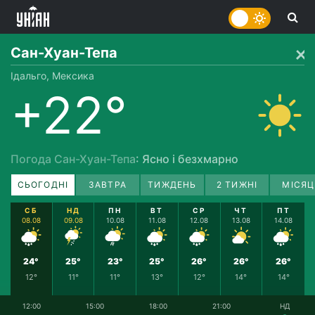
Сан-Хуан-Тепа
Ідальго, Мексика
+22°
Погода Сан-Хуан-Тепа
: Ясно і безхмарно
СЬОГОДНІ
ЗАВТРА
ТИЖДЕНЬ
2 ТИЖНІ
МІСЯЦ
СБ
НД
ПН
ВТ
СР
ЧТ
ПТ
08.08
09.08
10.08
11.08
12.08
13.08
14.08
24°
25°
23°
25°
26°
26°
26°
12°
11°
11°
13°
12°
14°
14°
12:00
15:00
18:00
21:00
НД