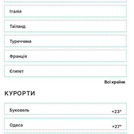
Італія
Таїланд
Туреччина
Франція
Єгипет
Всі країни
КУРОРТИ
Буковель
+23°
Одеса
+27°