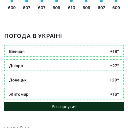
609
607
607
609
610
609
607
609
ПОГОДА В УКРАЇНІ
Вінниця
+18°
Дніпро
+27°
Донецьк
+29°
Житомир
+16°
Розгорнути