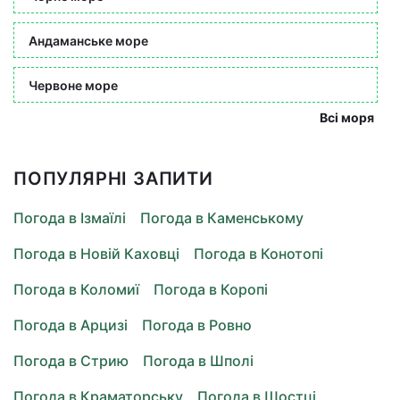
Андаманське море
Червоне море
Всі моря
ПОПУЛЯРНІ ЗАПИТИ
Погода в Ізмаїлі
Погода в Каменському
Погода в Новій Каховці
Погода в Конотопі
Погода в Коломиї
Погода в Коропі
Погода в Арцизі
Погода в Ровно
Погода в Стрию
Погода в Шполі
Погода в Краматорську
Погода в Шостці