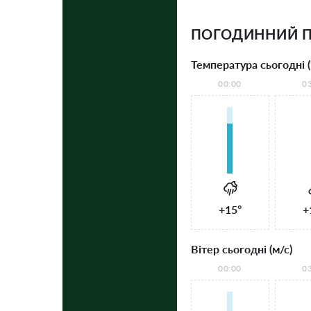
ПОГОДИННИЙ П
Температура сьогодні (
00:00
0
+15°
+
Вітер сьогодні (м/с)
00:00
0