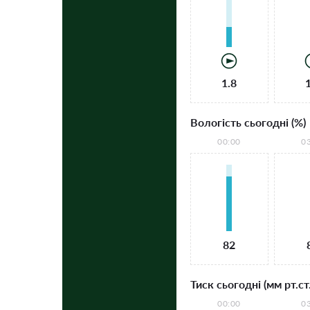
1.8
Вологість сьогодні (%)
00:00
0
82
Тиск сьогодні (мм рт.ст.
00:00
0