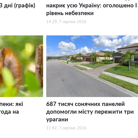
 дні (графік)
накриє усю Україну: оголошено І
рівень небезпеки
14:29, 7 серпня 2026
пеки: які
687 тисяч сонячних панелей
года на
допомогли місту пережити три
урагани
11:42, 7 серпня 2026