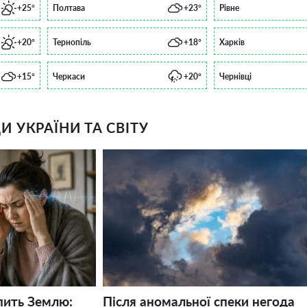
+25°
Полтава
+23°
Рівне
+20°
Тернопіль
+18°
Харків
+15°
Черкаси
+20°
Чернівці
 УКРАЇНИ ТА СВІТУ
пить Землю:
Після аномальної спеки негода