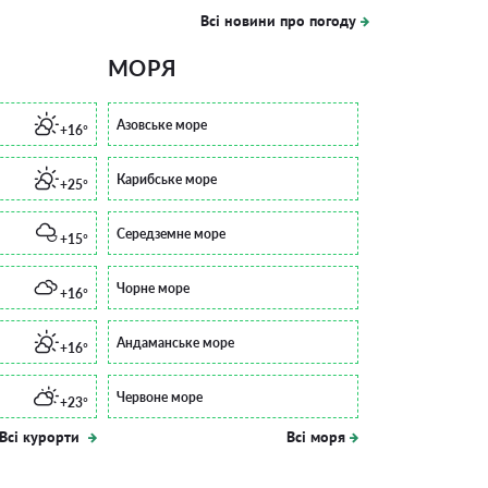
Всі новини про погоду
МОРЯ
Азовське море
+16°
Карибське море
+25°
Середземне море
+15°
Чорне море
+16°
Андаманське море
+16°
Червоне море
+23°
Всі курорти
Всі моря