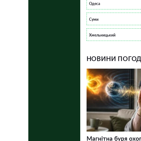
Одеса
Суми
Хмельницький
НОВИНИ ПОГОДИ
Магнітна буря охо