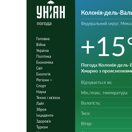
Колонія-дель-Вал
погода
Федеральний округ, Мекс
+15
Головна
Війна
Україна
Політика
Економіка
Погода Колонія-дель-
Світ
Хмарно з проясненням
Екологія
Регіони
Відчувається як:
Спорт
Наука
Мін./mакс. температура:
Техно і зв'язок
Вологість:
Лайт
Зброя
Тиск:
Інциденти
Здоров'я
Вітер:
Туризм