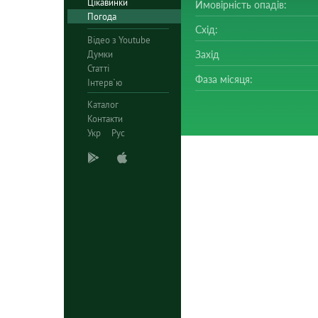
Цікавинки
Ймовірність опадів:
Погода
Схід:
Відео з Youtube
Думки
Захід
Статті
Фаза місяця:
Інтерв`ю
Каталог
Контакти
Укр
Рус