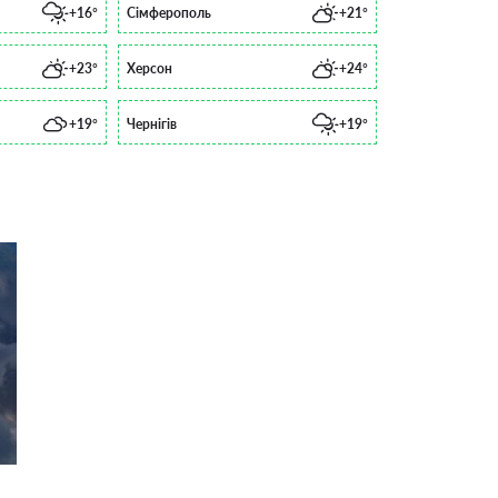
+16°
Сімферополь
+21°
+23°
Херсон
+24°
+19°
Чернігів
+19°