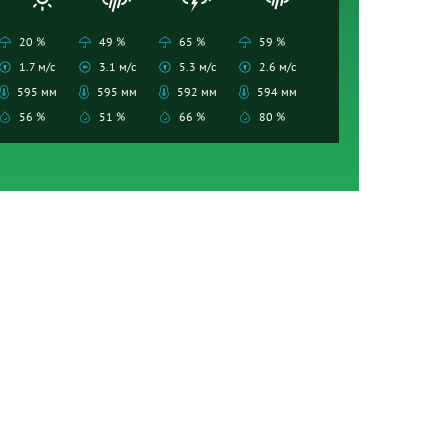
20 %
49 %
65 %
59 %
1.7 м/с
3.1 м/с
5.3 м/с
2.6 м/с
595 мм
595 мм
592 мм
594 мм
56 %
51 %
66 %
80 %