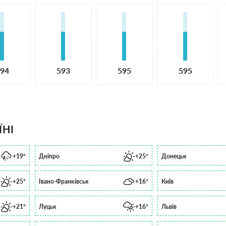
94
593
595
595
ЇНІ
+19°
Дніпро
+25°
Донецьк
+25°
Івано-Франківськ
+16°
Київ
+21°
Луцьк
+16°
Львів