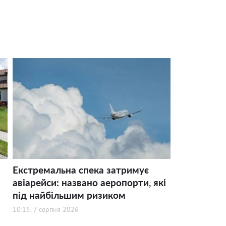
Екстремальна спека затримує
авіарейси: названо аеропорти, які
під найбільшим ризиком
10:15, 7 серпня 2026