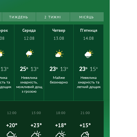
ТИЖДЕНЬ
2 ТИЖНІ
МІСЯЦЬ
орок
Середа
Четвер
П'ятниця
.08
12.08
13.08
14.08
13°
25°
13°
23°
13°
23°
15°
лика
Невелика
Майже
Невелика
сть та
хмарність,
безхмарно
хмарність та
 дощик
можливий дощ
легкий дощик
з грозою
12:00
15:00
18:00
21:00
+20°
+23°
+18°
+15°