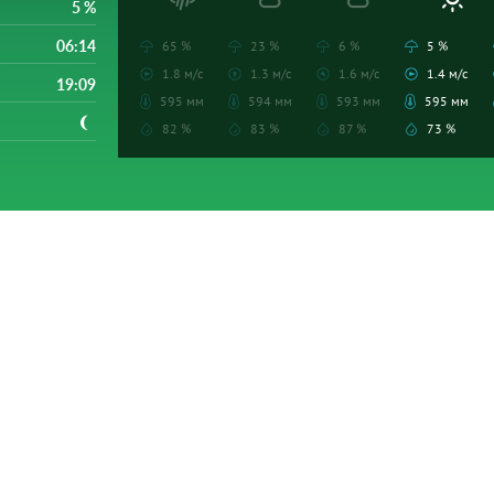
5 %
06:14
65 %
23 %
6 %
5 %
1.8 м/с
1.3 м/с
1.6 м/с
1.4 м/с
19:09
595 мм
594 мм
593 мм
595 мм
82 %
83 %
87 %
73 %