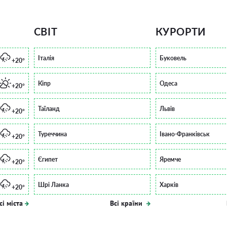
СВІТ
КУРОРТИ
Італія
Буковель
+20°
Кіпр
Одеса
+20°
Таїланд
Львів
+20°
Туреччина
Івано-Франківськ
+20°
Єгипет
Яремче
+20°
Шрі Ланка
Харків
+20°
сі міста
Всі країни