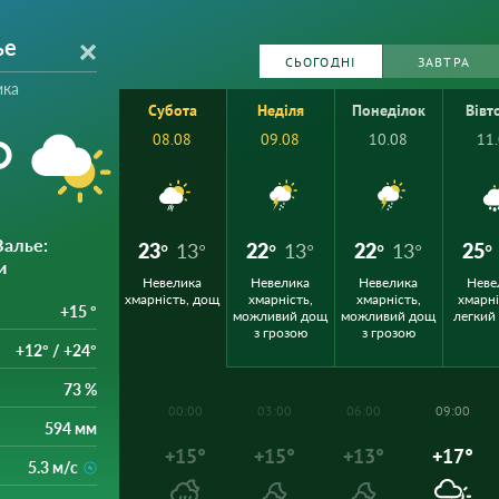
ье
СЬОГОДНІ
ЗАВТРА
ика
Субота
Неділя
Понеділок
Вівт
°
08.08
09.08
10.08
11
Валье
:
23°
13°
22°
13°
22°
13°
25°
и
Невелика
Невелика
Невелика
Неве
хмарність, дощ
хмарність,
хмарність,
хмарні
+15 °
можливий дощ
можливий дощ
легкий
з грозою
з грозою
+12° / +24°
73 %
00:00
03:00
06:00
09:00
594 мм
+15°
+15°
+13°
+17°
5.3 м/с