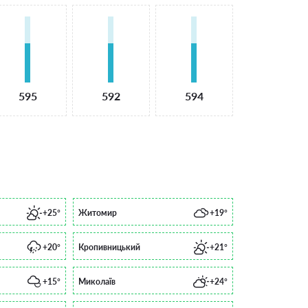
595
592
594
+25°
Житомир
+19°
+20°
Кропивницький
+21°
+15°
Миколаїв
+24°