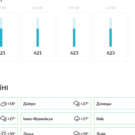
3:00
06:00
09:00
12:00
21
621
623
623
ЇНІ
+18°
Дніпро
+27°
Донецьк
+27°
Івано-Франківськ
+17°
Київ
+30°
Луцьк
+18°
Львів