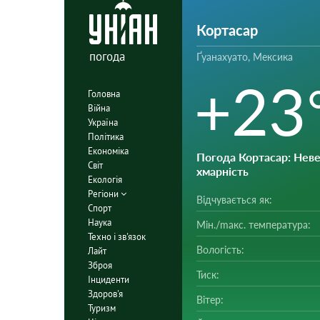
Кортасар
погода
Ґуанахуато, Мексика
+23
Головна
Війна
Україна
Політика
Економіка
Погода Кортасар
: Нев
Світ
хмарність
Екологія
Регіони
Відчувається як:
Спорт
Наука
Мін./mакс. температура:
Техно і зв'язок
Вологість:
Лайт
Зброя
Тиск:
Інциденти
Здоров'я
Вітер:
Туризм