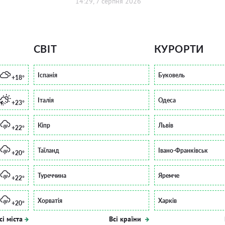
14:29, 7 серпня 2026
СВІТ
КУРОРТИ
Іспанія
Буковель
+18°
Італія
Одеса
+23°
Кіпр
Львів
+22°
Таїланд
Івано-Франківськ
+20°
Туреччина
Яремче
+22°
Хорватія
Харків
+20°
сі міста
Всі країни