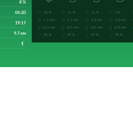
8 %
06:20
53 %
15 %
11 %
7 %
1.3 м/с
2.2 м/с
2.3 м/с
3.3 м/с
19:17
622 мм
621 мм
621 мм
623 мм
9.7 км
95 %
97 %
97 %
78 %