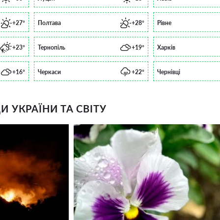
+27°
Полтава
+28°
Рівне
+23°
Тернопіль
+19°
Харків
+16°
Черкаси
+22°
Чернівці
 УКРАЇНИ ТА СВІТУ