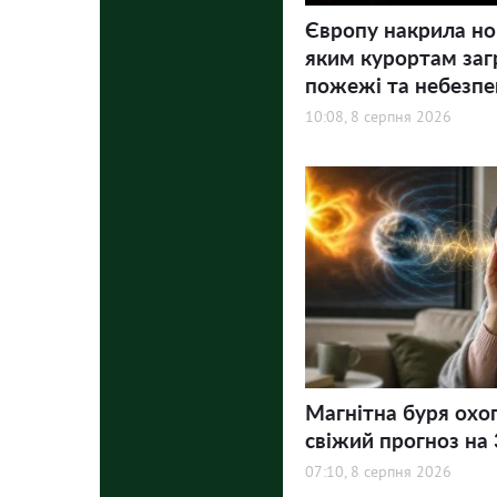
Європу накрила но
яким курортам заг
пожежі та небезпе
10:08, 8 серпня 2026
Магнітна буря охо
свіжий прогноз на 3
07:10, 8 серпня 2026