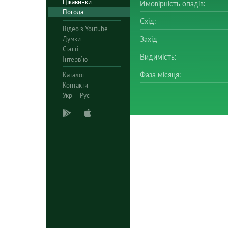
Цікавинки
Ймовірність опадів:
Погода
Схід:
Відео з Youtube
Думки
Захід
Статті
Видимість:
Інтерв`ю
Фаза місяця:
Каталог
Контакти
Укр
Рус