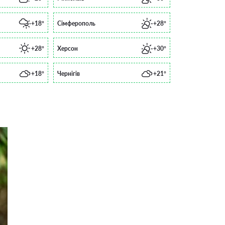
+18°
Сімферополь
+28°
+28°
Херсон
+30°
+18°
Чернігів
+21°