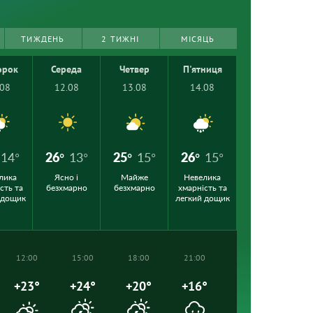
ТИЖДЕНЬ
2 ТИЖНІ
МІСЯЦЬ
орок
Середа
Четвер
П'ятниця
.08
12.08
13.08
14.08
14°
26°
13°
25°
15°
26°
15°
лика
Ясно і
Майже
Невелика
сть та
безхмарно
безхмарно
хмарність та
 дощик
легкий дощик
12:00
15:00
18:00
21:00
+23°
+24°
+20°
+16°