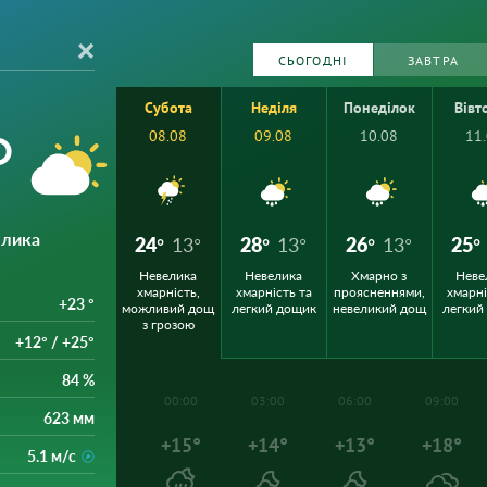
СЬОГОДНІ
ЗАВТРА
Субота
Неділя
Понеділок
Вівт
°
08.08
09.08
10.08
11
елика
24°
13°
28°
13°
26°
13°
25°
Невелика
Невелика
Хмарно з
Неве
хмарність,
хмарність та
проясненнями,
хмарні
+23 °
можливий дощ
легкий дощик
невеликий дощ
легкий
з грозою
+12° / +25°
84 %
00:00
03:00
06:00
09:00
623 мм
+15°
+14°
+13°
+18°
5.1 м/с