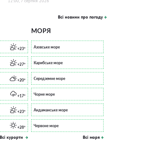
12:00, 7 серпня 2026
Всі новини про погоду
МОРЯ
Азовське море
+23°
Карибське море
+27°
Середземне море
+20°
Чорне море
+17°
Андаманське море
+23°
Червоне море
+28°
Всі курорти
Всі моря