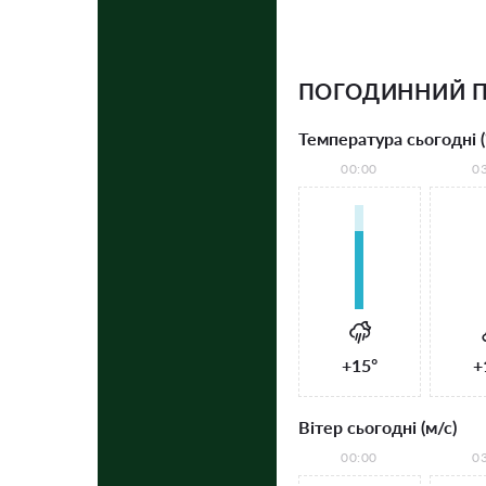
ПОГОДИННИЙ П
Температура сьогодні (
00:00
0
+15°
+
Вітер сьогодні (м/с)
00:00
0