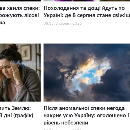
ва хвиля спеки:
Похолодання та дощі йдуть по
рожують лісові
Україні: де 8 серпня стане свіжі
ка
08:15, 8 серпня 2026
пить Землю:
Після аномальної спеки негода
 дні (графік)
накриє усю Україну: оголошено І
рівень небезпеки