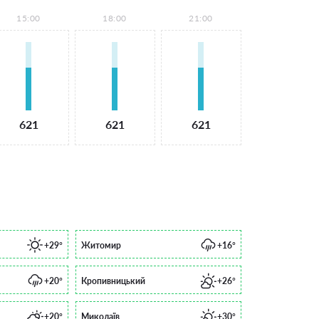
15:00
18:00
21:00
621
621
621
+29°
Житомир
+16°
+20°
Кропивницький
+26°
+20°
Миколаїв
+30°