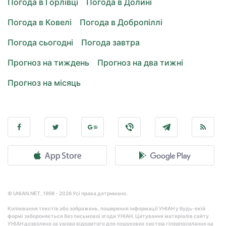
Погода в Горлівці
Погода в Долині
Погода в Ковелі
Погода в Добропіллі
Погода сьогодні
Погода завтра
Прогноз на тиждень
Прогноз на два тижні
Прогноз на місяць
© UNIAN.NET, 1998 - 2026 Усі права дотримано.
Копіювання текстів або зображень, поширення інформації УНІАН у будь-якій
формі забороняється без письмової згоди УНІАН. Цитування матеріалів сайту
УНІАН дозволено за умови відкритого для пошукових систем гіперпосилання на