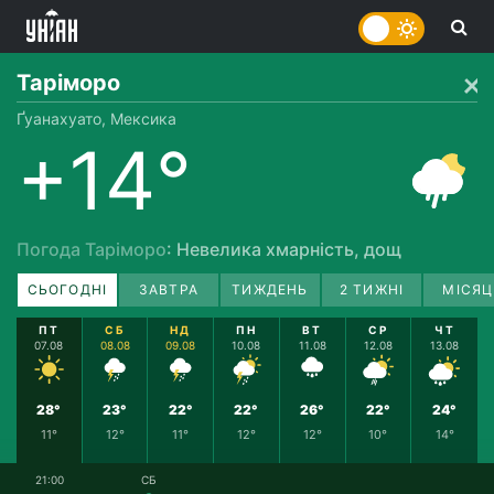
Таріморо
Ґуанахуато, Мексика
+14°
Погода Таріморо
: Невелика хмарність, дощ
СЬОГОДНІ
ЗАВТРА
ТИЖДЕНЬ
2 ТИЖНІ
МІСЯЦ
ПТ
СБ
НД
ПН
ВТ
СР
ЧТ
07.08
08.08
09.08
10.08
11.08
12.08
13.08
28°
23°
22°
22°
26°
22°
24°
11°
12°
11°
12°
12°
10°
14°
21:00
СБ