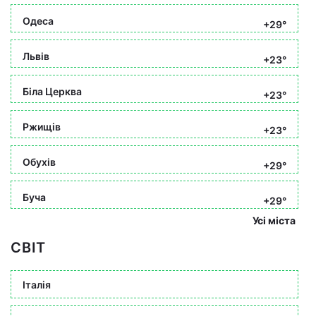
Одеса
+29°
Львів
+23°
Біла Церква
+23°
Ржищів
+23°
Обухів
+29°
Буча
+29°
Усі міста
СВІТ
Італія