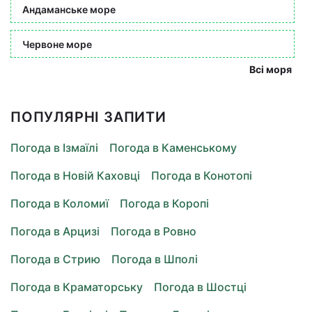
Андаманське море
Червоне море
Всі моря
ПОПУЛЯРНІ ЗАПИТИ
Погода в Ізмаїлі
Погода в Каменському
Погода в Новій Каховці
Погода в Конотопі
Погода в Коломиї
Погода в Коропі
Погода в Арцизі
Погода в Ровно
Погода в Стрию
Погода в Шполі
Погода в Краматорську
Погода в Шостці