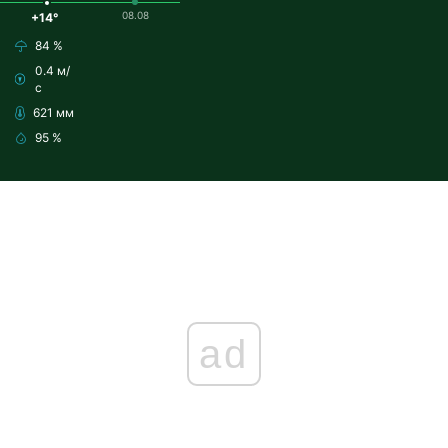
08.08
+14°
84 %
0.4 м/
с
621 мм
95 %
ad