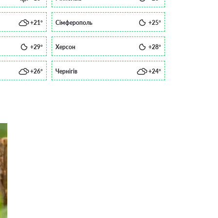
+21°
Сімферополь
+25°
+29°
Херсон
+28°
+26°
Чернігів
+24°