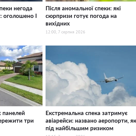
спеки негода
Після аномальної спеки: які
: оголошено І
сюрпризи готує погода на
вихідних
12:00, 7 серпня 2026
х панелей
Екстремальна спека затримує
ережити три
авіарейси: названо аеропорти, як
під найбільшим ризиком