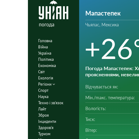
Мапастепек
погода
Чьяпас, Мексика
+26
Головна
Війна
Україна
Політика
Економіка
Погода Мапастепек
: 
Світ
проясненнями, невели
Екологія
Регіони
Відчувається як:
Спорт
Наука
Мін./mакс. температура:
Техно і зв'язок
Вологість:
Лайт
Зброя
Тиск:
Інциденти
Здоров'я
Вітер:
Туризм