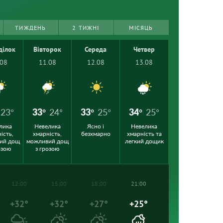
ТИЖДЕНЬ
2 ТИЖНІ
МІСЯЦЬ
ділок
Вівторок
Середа
Четвер
.08
11.08
12.08
13.08
23°
33°
24°
33°
25°
34°
25°
лика
Невелика
Ясно і
Невелика
ість,
хмарність,
безхмарно
хмарність та
ий дощ
можливий дощ
легкий дощик
озою
з грозою
12:00
15:00
18:00
21:00
+32°
+32°
+27°
+25°