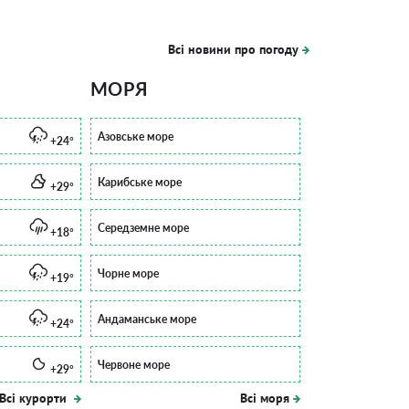
Всі новини про погоду
МОРЯ
Азовське море
+24°
Карибське море
+29°
Середземне море
+18°
Чорне море
+19°
Андаманське море
+24°
Червоне море
+29°
Всі курорти
Всі моря