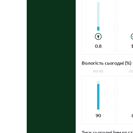
0.8
Вологість сьогодні (%)
00:00
0
90
Тиск сьогодні (мм рт.ст.