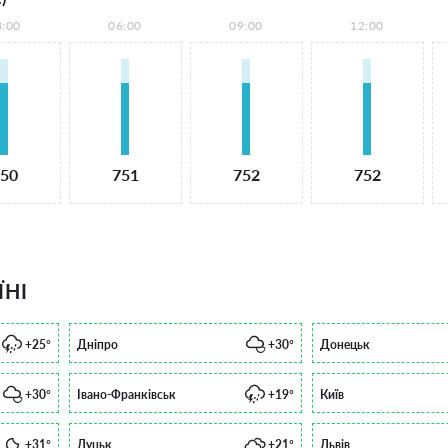
3:00
06:00
09:00
12:00
50
751
752
752
ЇНІ
+25°
Дніпро
+30°
Донецьк
+30°
Івано-Франківськ
+19°
Київ
+31°
Луцьк
+21°
Львів