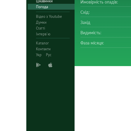
Цікавинки
Ймовірність опадів:
Погода
Схід:
Відео з Youtube
Думки
Захід
Статті
Видимість:
Інтерв`ю
Фаза місяця:
Каталог
Контакти
Укр
Рус