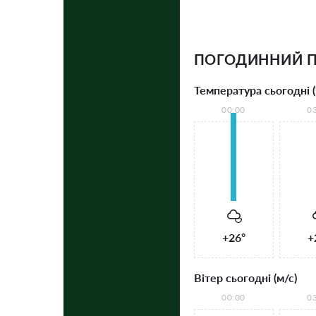
ПОГОДИННИЙ П
Температура сьогодні (
00:00
0
+26°
+
Вітер сьогодні (м/с)
00:00
0