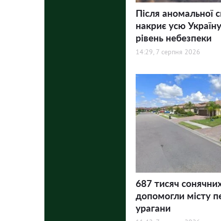
Після аномальної 
накриє усю Україну
рівень небезпеки
14:29, 7 серпня 2026
687 тисяч сонячни
допомогли місту п
урагани