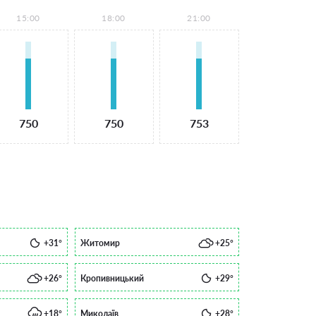
15:00
18:00
21:00
750
750
753
+31°
Житомир
+25°
+26°
Кропивницький
+29°
+18°
Миколаїв
+28°