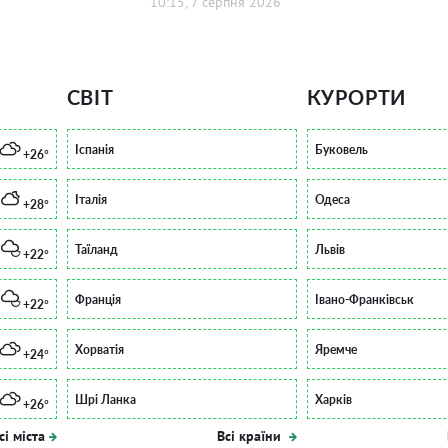
10:15, 7 серпня 2026
СВІТ
КУРОРТИ
Іспанія
Буковель
+26°
Італія
Одеса
+28°
Таїланд
Львів
+22°
Франція
Івано-Франківськ
+22°
Хорватія
Яремче
+24°
Шрі Ланка
Харків
+26°
сі міста
Всі країни