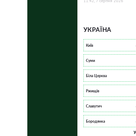
11:42, 7 серпня 2026
УКРАЇНА
Київ
Суми
Біла Церква
Ржищів
Славутич
Бородянка
У