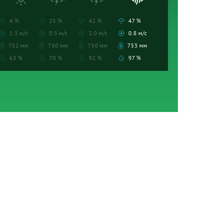
4 %
25 %
42 %
47 %
1.3 м/с
0.3 м/с
2.0 м/с
0.8 м/с
752 мм
750 мм
750 мм
753 мм
63 %
70 %
92 %
97 %