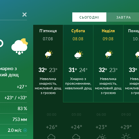
СЬОГОДНІ
ЗАВТРА
П'ятниця
Субота
Неділя
Поне
°
07.08
08.08
09.08
10
Хмарно з
32°
23°
31°
24°
32°
23°
33°
кий дощ
Невелика
Хмарно з
Невелика
Неве
хмарність,
проясненнями,
хмарність,
хмарн
+27 °
можливий дощ
невеликий дощ
можливий дощ
можлив
з грозою
з грозою
з гр
+23° / +33°
83 %
00:00
03:00
06:00
09:00
753 мм
+26°
+24°
+23°
+29°
2.0 м/с