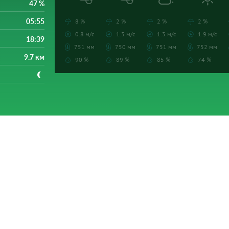
47 %
05:55
8 %
2 %
2 %
2 %
0.8 м/с
1.3 м/с
1.3 м/с
1.9 м/с
18:39
751 мм
750 мм
751 мм
752 мм
9.7 км
90 %
89 %
85 %
74 %