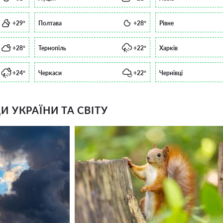
+29°
Полтава
+28°
Рівне
+28°
Тернопіль
+22°
Харків
+24°
Черкаси
+22°
Чернівці
 УКРАЇНИ ТА СВІТУ