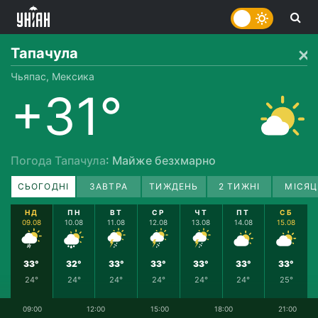
Тапачула
Чьяпас, Мексика
+31°
Погода Тапачула
: Майже безхмарно
СЬОГОДНІ
ЗАВТРА
ТИЖДЕНЬ
2 ТИЖНІ
МІСЯЦ
НД
ПН
ВТ
СР
ЧТ
ПТ
СБ
09.08
10.08
11.08
12.08
13.08
14.08
15.08
33°
32°
33°
33°
33°
33°
33°
24°
24°
24°
24°
24°
24°
25°
09:00
12:00
15:00
18:00
21:00