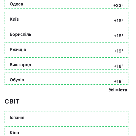
Одеса
+23°
Київ
+18°
Бориспіль
+18°
Ржищів
+19°
Вишгород
+18°
Обухів
+18°
Усі міста
СВІТ
Іспанія
Кіпр