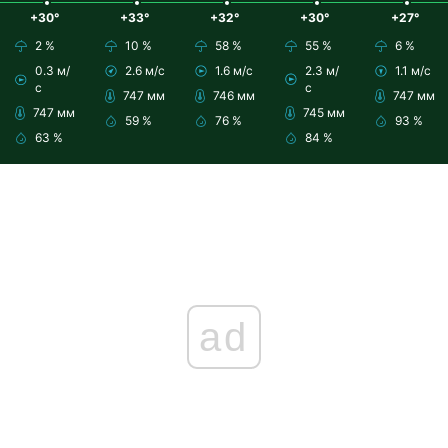
+30°
+33°
+32°
+30°
+27°
2 %
10 %
58 %
55 %
6 %
0.3 м/
2.6 м/с
1.6 м/с
2.3 м/
1.1 м/с
с
с
747 мм
746 мм
747 мм
747 мм
745 мм
59 %
76 %
93 %
63 %
84 %
ad