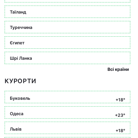
Таїланд
Туреччина
Єгипет
Шрі Ланка
Всі країни
КУРОРТИ
Буковель
+18°
Одеса
+23°
Львів
+18°