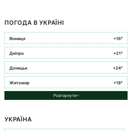
ПОГОДА В УКРАЇНІ
Вінниця
+16°
Дніпро
+21°
Донецьк
+24°
Житомир
+18°
Розгорнути
УКРАЇНА