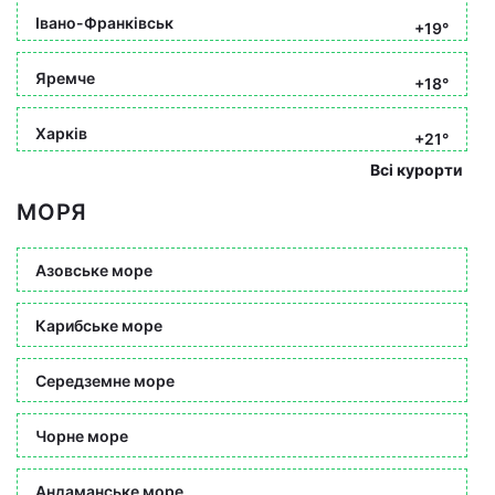
Івано-Франківськ
+19°
Яремче
+18°
Харків
+21°
Всі курорти
МОРЯ
Азовське море
Карибське море
Середземне море
Чорне море
Андаманське море