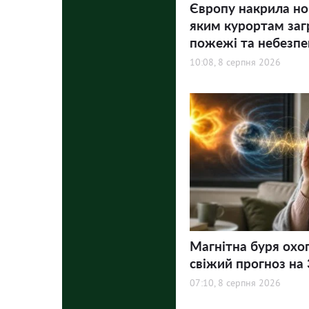
Європу накрила но
яким курортам заг
пожежі та небезпе
10:08, 8 серпня 2026
Магнітна буря охо
свіжий прогноз на 3
07:10, 8 серпня 2026