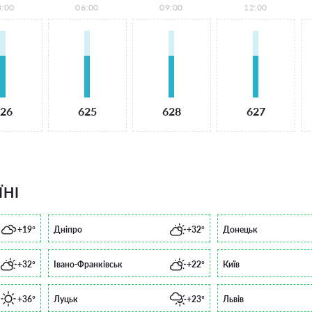
3:00
06:00
09:00
12:00
26
625
628
627
ЇНІ
+19°
Дніпро
+32°
Донецьк
+32°
Івано-Франківськ
+22°
Київ
+36°
Луцьк
+23°
Львів