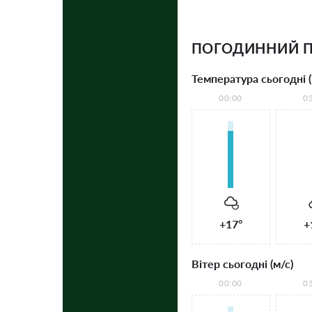
ПОГОДИННИЙ П
Температура сьогодні (
00:00
0
+17°
+
Вітер сьогодні (м/с)
00:00
0