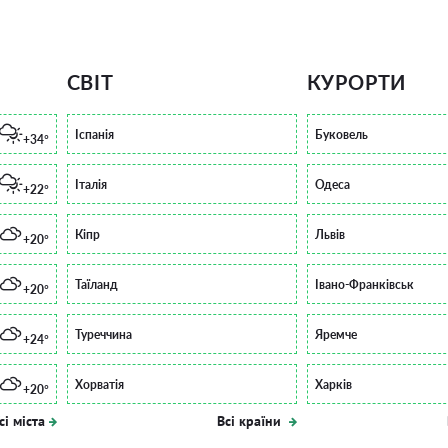
СВІТ
КУРОРТИ
Іспанія
Буковель
+34°
Італія
Одеса
+22°
Кіпр
Львів
+20°
Таїланд
Івано-Франківськ
+20°
Туреччина
Яремче
+24°
Хорватія
Харків
+20°
сі міста
Всі країни