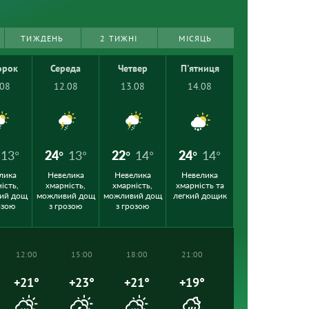
ТИЖДЕНЬ
2 ТИЖНІ
МІСЯЦЬ
орок
Середа
Четвер
П'ятниця
.08
12.08
13.08
14.08
13°
24°
13°
22°
14°
24°
14°
лика
Невелика
Невелика
Невелика
ість,
хмарність,
хмарність,
хмарність та
ий дощ
можливий дощ
можливий дощ
легкий дощик
озою
з грозою
з грозою
12:00
15:00
18:00
21:00
+21°
+23°
+21°
+19°