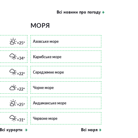
Всі новини про погоду
МОРЯ
Азовське море
+25°
Карибське море
+34°
Середземне море
+22°
Чорне море
+22°
Андаманське море
+25°
Червоне море
+31°
Всі курорти
Всі моря