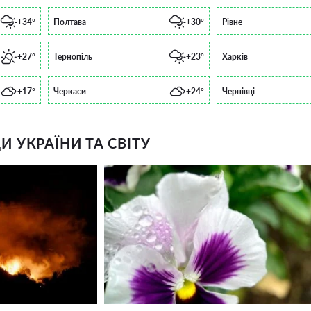
+34°
Полтава
+30°
Рівне
+27°
Тернопіль
+23°
Харків
+17°
Черкаси
+24°
Чернівці
 УКРАЇНИ ТА СВІТУ