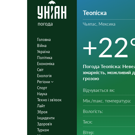
Теопіска
погода
Чьяпас, Мексика
+22
Головна
Війна
Україна
Політика
Економіка
Погода Теопіска
: Неве
Світ
хмарність, можливий 
Екологія
грозою
Регіони
Спорт
Відчувається як:
Наука
Техно і зв'язок
Мін./mакс. температура:
Лайт
Вологість:
Зброя
Інциденти
Тиск:
Здоров'я
Туризм
Вітер: