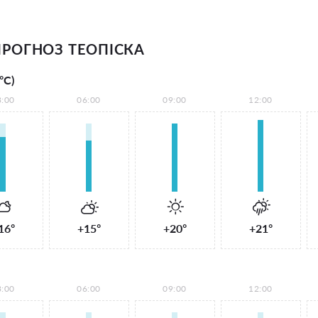
РОГНОЗ ТЕОПІСКА
°С)
3:00
06:00
09:00
12:00
16°
+15°
+20°
+21°
3:00
06:00
09:00
12:00