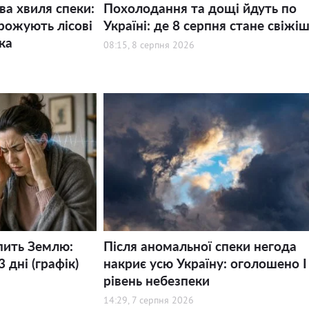
ва хвиля спеки:
Похолодання та дощі йдуть по
рожують лісові
Україні: де 8 серпня стане свіжі
ка
08:15, 8 серпня 2026
пить Землю:
Після аномальної спеки негода
 дні (графік)
накриє усю Україну: оголошено І
рівень небезпеки
14:29, 7 серпня 2026