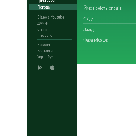
Цікавинки
Погода
Ймовірність опадів:
Відео з Youtube
Схід:
Думки
Статті
Захід
Інтерв`ю
Фаза місяця:
Каталог
Контакти
Укр
Рус