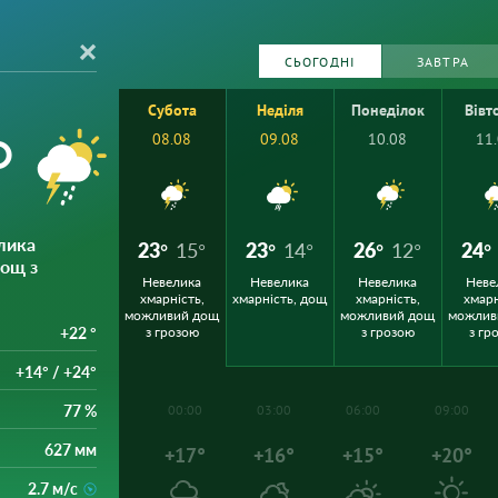
СЬОГОДНІ
ЗАВТРА
Субота
Неділя
Понеділок
Вівт
°
08.08
09.08
10.08
11
лика
23°
15°
23°
14°
26°
12°
24°
дощ з
Невелика
Невелика
Невелика
Неве
хмарність,
хмарність, дощ
хмарність,
хмарн
можливий дощ
можливий дощ
можлив
+22 °
з грозою
з грозою
з гр
+14° / +24°
77 %
00:00
03:00
06:00
09:00
627 мм
+17°
+16°
+15°
+20°
2.7 м/с