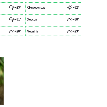
+23°
Сімферополь
+32°
+31°
Херсон
+38°
+20°
Чернігів
+23°