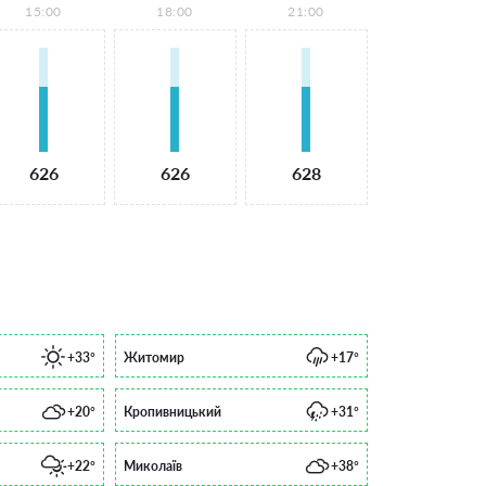
15:00
18:00
21:00
626
626
628
+33°
Житомир
+17°
+20°
Кропивницький
+31°
+22°
Миколаїв
+38°