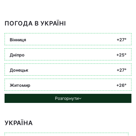
ПОГОДА В УКРАЇНІ
Вінниця
+27°
Дніпро
+25°
Донецьк
+27°
Житомир
+26°
Розгорнути
УКРАЇНА