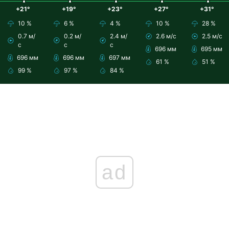
+21°
+19°
+23°
+27°
+31°
10 %
6 %
4 %
10 %
28 %
0.7 м/
0.2 м/
2.4 м/
2.6 м/с
2.5 м/с
с
с
с
696 мм
695 мм
696 мм
696 мм
697 мм
61 %
51 %
99 %
97 %
84 %
ad