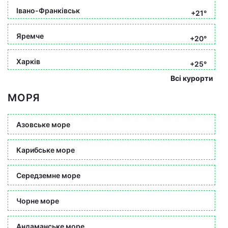
Івано-Франківськ
+21°
Яремче
+20°
Харків
+25°
Всі курорти
МОРЯ
Азовське море
Карибське море
Середземне море
Чорне море
Андаманське море