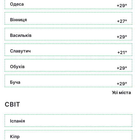
Одеса
+29°
Вінниця
+27°
Васильків
+29°
Славутич
+21°
Обухів
+29°
Буча
+29°
Усі міста
СВІТ
Іспанія
Кіпр