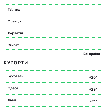
Таїланд
Франція
Хорватія
Єгипет
Всі країни
КУРОРТИ
Буковель
+20°
Одеса
+29°
Львів
+21°