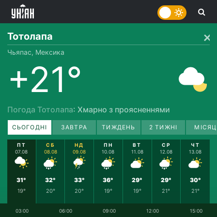
Тотолапа
Чьяпас, Мексика
+21°
Погода Тотолапа
: Хмарно з проясненнями
СЬОГОДНІ
ЗАВТРА
ТИЖДЕНЬ
2 ТИЖНІ
МІСЯЦ
ПТ
СБ
НД
ПН
ВТ
СР
ЧТ
07.08
08.08
09.08
10.08
11.08
12.08
13.08
31°
32°
33°
36°
29°
29°
30°
19°
20°
20°
19°
19°
21°
21°
03:00
06:00
09:00
12:00
15:00