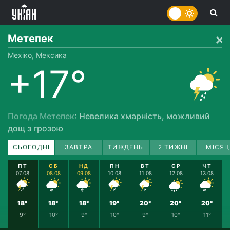
Метепек
Мехіко, Мексика
+17°
Погода Метепек
: Невелика хмарність, можливий
дощ з грозою
СЬОГОДНІ
ЗАВТРА
ТИЖДЕНЬ
2 ТИЖНІ
МІСЯЦ
ПТ
СБ
НД
ПН
ВТ
СР
ЧТ
07.08
08.08
09.08
10.08
11.08
12.08
13.08
18°
18°
18°
19°
20°
20°
20°
9°
10°
9°
10°
9°
10°
11°