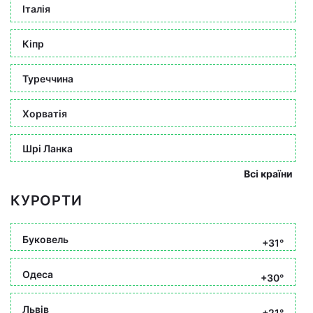
Італія
Кіпр
Туреччина
Хорватія
Шрі Ланка
Всі країни
КУРОРТИ
Буковель
+31°
Одеса
+30°
Львів
+21°