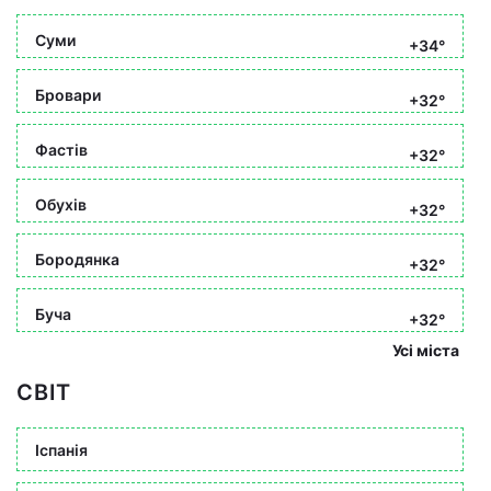
Суми
+34°
Бровари
+32°
Фастів
+32°
Обухів
+32°
Бородянка
+32°
Буча
+32°
Усі міста
СВІТ
Іспанія