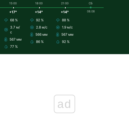
15:00
18:00
21:00
СБ
08.08
+17°
+14°
+14°
68 %
92 %
88 %
3.7 м/
2.8 м/с
1.9 м/с
с
566 мм
567 мм
567 мм
86 %
92 %
77 %
ad