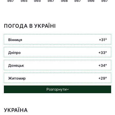
567
565
565
567
568
567
566
567
ПОГОДА В УКРАЇНІ
Вінниця
+31°
Дніпро
+33°
Донецьк
+34°
Житомир
+29°
Розгорнути
УКРАЇНА