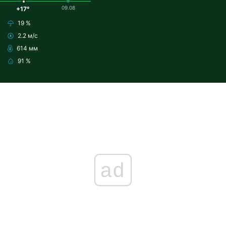
09.08
+17°
19 %
2.2 м/с
614 мм
91 %
ad