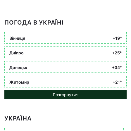
ПОГОДА В УКРАЇНІ
Вінниця
+19°
Дніпро
+25°
Донецьк
+34°
Житомир
+21°
Розгорнути
УКРАЇНА