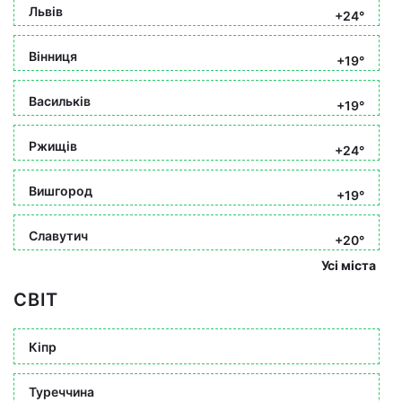
Львів
+24°
Вінниця
+19°
Васильків
+19°
Ржищів
+24°
Вишгород
+19°
Славутич
+20°
Усі міста
СВІТ
Кіпр
Туреччина