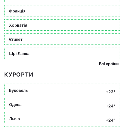
Франція
Хорватія
Єгипет
Шрі Ланка
Всі країни
КУРОРТИ
Буковель
+23°
Одеса
+24°
Львів
+24°