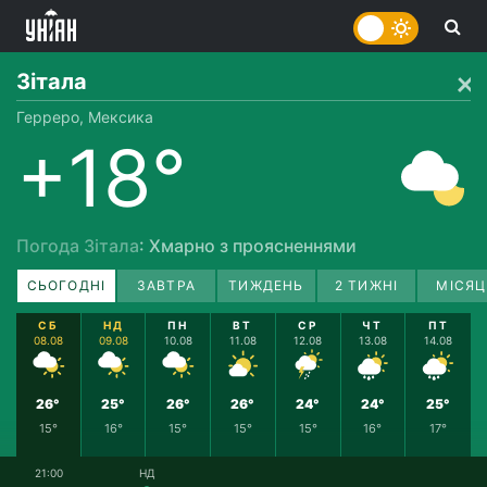
Зітала
Герреро, Мексика
+18°
Погода Зітала
: Хмарно з проясненнями
СЬОГОДНІ
ЗАВТРА
ТИЖДЕНЬ
2 ТИЖНІ
МІСЯЦ
СБ
НД
ПН
ВТ
СР
ЧТ
ПТ
08.08
09.08
10.08
11.08
12.08
13.08
14.08
26°
25°
26°
26°
24°
24°
25°
15°
16°
15°
15°
15°
16°
17°
21:00
НД