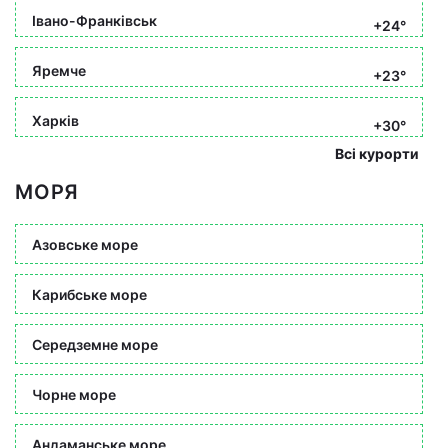
Івано-Франківськ
+24°
Яремче
+23°
Харків
+30°
Всі курорти
МОРЯ
Азовське море
Карибське море
Середземне море
Чорне море
Андаманське море