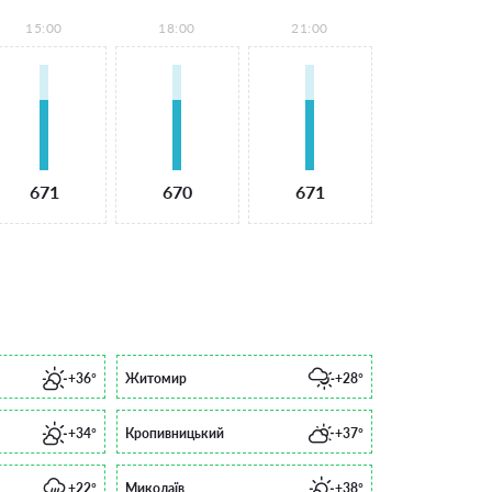
15:00
18:00
21:00
671
670
671
+36°
Житомир
+28°
+34°
Кропивницький
+37°
+22°
Миколаїв
+38°