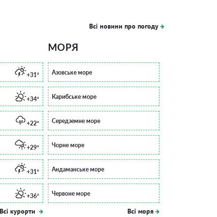
Всі новини про погоду
МОРЯ
Азовське море
+31°
Карибське море
+34°
Середземне море
+22°
Чорне море
+29°
Андаманське море
+31°
Червоне море
+36°
Всі курорти
Всі моря