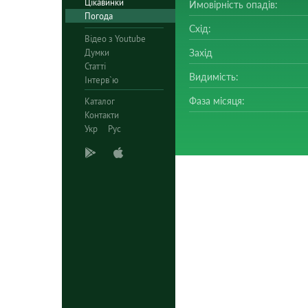
Цікавинки
Ймовірність опадів:
Погода
Схід:
Відео з Youtube
Думки
Захід
Статті
Видимість:
Інтерв`ю
Фаза місяця:
Каталог
Контакти
Укр
Рус