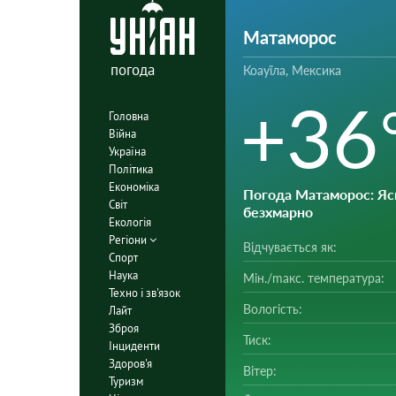
Матаморос
погода
Коауїла, Мексика
+36
Головна
Війна
Україна
Політика
Економіка
Погода Матаморос
: Яс
Світ
безхмарно
Екологія
Регіони
Відчувається як:
Спорт
Наука
Мін./mакс. температура:
Техно і зв'язок
Вологість:
Лайт
Зброя
Тиск:
Інциденти
Здоров'я
Вітер:
Туризм