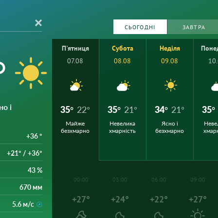
СЬОГОДНІ
ЗАВТРА
П'ятниця
Субота
Неділя
Поне
°
07.08
08.08
09.08
10
но і
35°
22°
35°
21°
34°
21°
35°
Майже
Невелика
Ясно і
Неве
безхмарно
хмарність
безхмарно
хмар
+36 °
+21° / +36°
43 %
00:00
03:00
06:00
09:00
670 мм
+27°
+24°
+22°
+27°
5.6 м/с