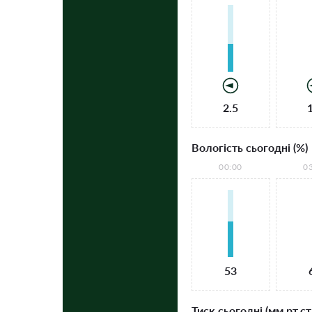
2.5
Вологість сьогодні (%)
00:00
0
53
Тиск сьогодні (мм рт.ст.