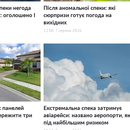
спеки негода
Після аномальної спеки: які
: оголошено І
сюрпризи готує погода на
вихідних
12:00, 7 серпня 2026
х панелей
Екстремальна спека затримує
ережити три
авіарейси: названо аеропорти, як
під найбільшим ризиком