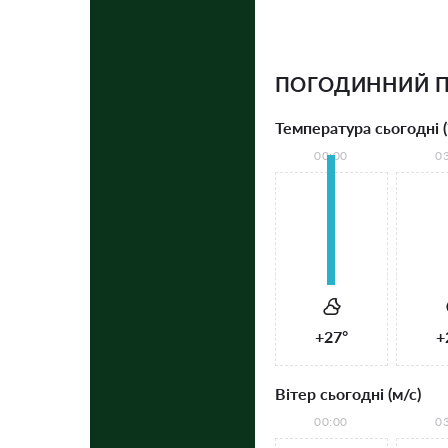
ПОГОДИННИЙ 
Температура сьогодні (
00:00
0
+27°
+
Вітер сьогодні (м/с)
00:00
0