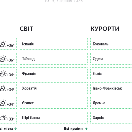
10:15, 7 серпня 2026
СВІТ
КУРОРТИ
Іспанія
Буковель
+36°
Таїланд
Одеса
+36°
Франція
Львів
+34°
Хорватія
Івано-Франківськ
+34°
Єгипет
Яремче
+34°
Шрі Ланка
Харків
+33°
сі міста
Всі країни