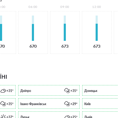
3:00
06:00
09:00
12:00
70
670
673
673
ЇНІ
+31°
Дніпро
+35°
Донецьк
+35°
Івано-Франківськ
+29°
Київ
+37°
Луцьк
+25°
Львів