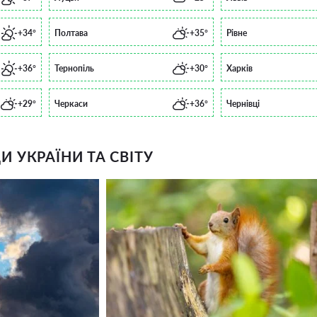
+34°
Полтава
+35°
Рівне
+36°
Тернопіль
+30°
Харків
+29°
Черкаси
+36°
Чернівці
 УКРАЇНИ ТА СВІТУ