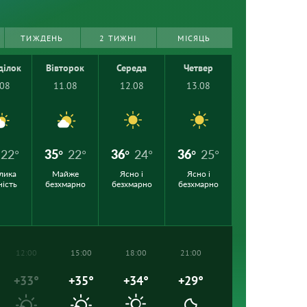
ТИЖДЕНЬ
2 ТИЖНІ
МІСЯЦЬ
ділок
Вівторок
Середа
Четвер
.08
11.08
12.08
13.08
22°
35°
22°
36°
24°
36°
25°
лика
Майже
Ясно і
Ясно і
ність
безхмарно
безхмарно
безхмарно
12:00
15:00
18:00
21:00
+33°
+35°
+34°
+29°