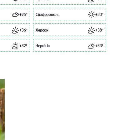
+25°
Сімферополь
+33°
+36°
Херсон
+38°
+32°
Чернігів
+33°