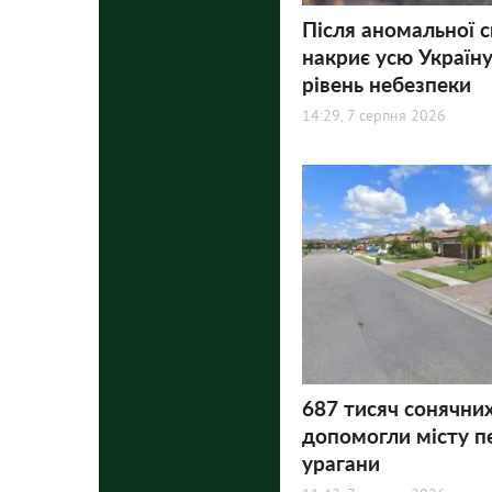
Після аномальної 
накриє усю Україну
рівень небезпеки
14:29, 7 серпня 2026
687 тисяч сонячни
допомогли місту п
урагани