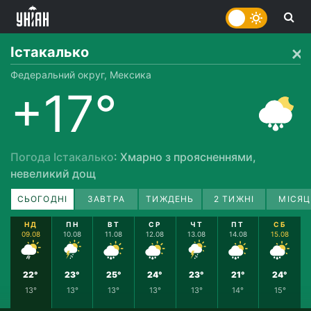
Істакалько
Федеральний округ, Мексика
+17°
Погода Істакалько
: Хмарно з проясненнями,
невеликий дощ
СЬОГОДНІ
ЗАВТРА
ТИЖДЕНЬ
2 ТИЖНІ
МІСЯЦ
НД
ПН
ВТ
СР
ЧТ
ПТ
СБ
09.08
10.08
11.08
12.08
13.08
14.08
15.08
22°
23°
25°
24°
23°
21°
24°
13°
13°
13°
13°
13°
14°
15°