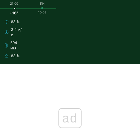
21:00
ПН
10.08
+16°
83 %
3.2 м/
с
594
мм
83 %
ad