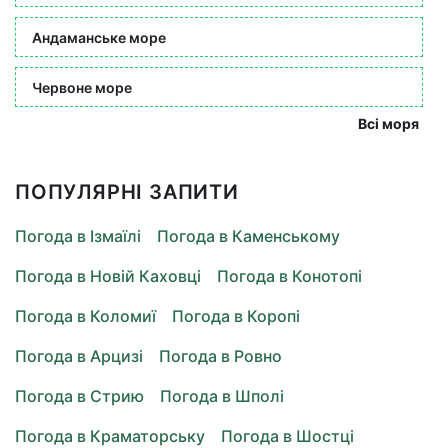
Андаманське море
Червоне море
Всі моря
ПОПУЛЯРНІ ЗАПИТИ
Погода в Ізмаїлі
Погода в Каменському
Погода в Новій Каховці
Погода в Конотопі
Погода в Коломиї
Погода в Коропі
Погода в Арцизі
Погода в Ровно
Погода в Стрию
Погода в Шполі
Погода в Краматорську
Погода в Шостці