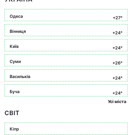
Одеса
+27°
Вінниця
+24°
Київ
+24°
Суми
+26°
Васильків
+24°
Буча
+24°
Усі міста
СВІТ
Кіпр