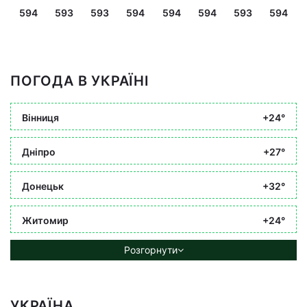
594
593
593
594
594
594
593
594
ПОГОДА В УКРАЇНІ
Вінниця
+24°
Дніпро
+27°
Донецьк
+32°
Житомир
+24°
Розгорнути
УКРАЇНА