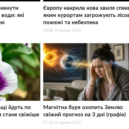
никнути
Європу накрила нова хвиля спек
води: які
яким курортам загрожують лісов
ою
пожежі та небезпека
10:08, 8 серпня 2026
щі йдуть по
Магнітна буря охопить Землю:
я стане свіжіше
свіжий прогноз на 3 дні (графік)
07:10, 8 серпня 2026