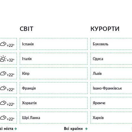
СВІТ
КУРОРТИ
Іспанія
Буковель
+22°
Італія
Одеса
+32°
Кіпр
Львів
+22°
Франція
Івано-Франківськ
+22°
Хорватія
Яремче
+22°
Шрі Ланка
Харків
+22°
сі міста
Всі країни