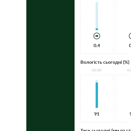
0.4
Вологість сьогодні (%)
00:00
0
91
Тиск сьогодні (мм рт.ст.