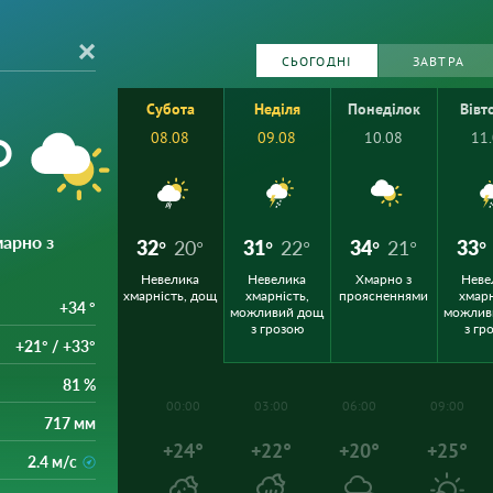
СЬОГОДНІ
ЗАВТРА
Субота
Неділя
Понеділок
Вівт
°
08.08
09.08
10.08
11
марно з
32°
20°
31°
22°
34°
21°
33°
Невелика
Невелика
Хмарно з
Неве
хмарність, дощ
хмарність,
проясненнями
хмарн
+34 °
можливий дощ
можлив
з грозою
з гр
+21° / +33°
81 %
00:00
03:00
06:00
09:00
717 мм
+24°
+22°
+20°
+25°
2.4 м/с