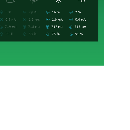
5 %
29 %
16 %
2 %
0.5 м/с
1.2 м/с
1.6 м/с
0.4 м/с
719 мм
718 мм
717 мм
718 мм
59 %
58 %
75 %
91 %