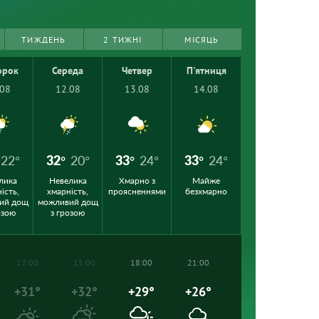
ТИЖДЕНЬ
2 ТИЖНІ
МІСЯЦЬ
орок
Середа
Четвер
П'ятниця
.08
12.08
13.08
14.08
22°
32°
20°
33°
24°
33°
24°
лика
Невелика
Хмарно з
Майже
ість,
хмарність,
проясненнями
безхмарно
ий дощ
можливий дощ
озою
з грозою
12:00
15:00
18:00
21:00
+31°
+32°
+29°
+26°