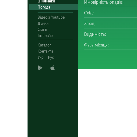
Цікавинки
Ймовірність опадів:
Погода
Схід:
Відео з Youtube
Думки
Захід
Статті
Видимість:
Інтерв`ю
Фаза місяця:
Каталог
Контакти
Укр
Рус