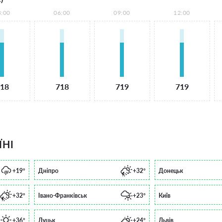
3:00
06:00
09:00
12:00
18
718
719
719
ЇНІ
+19°
Дніпро
+32°
Донецьк
+32°
Івано-Франківськ
+23°
Київ
+36°
Луцьк
+24°
Львів