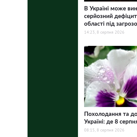
В Україні може ви
серйозний дефіцит 
області під загроз
14:23, 8 серпня 2026
Похолодання та до
Україні: де 8 серпн
08:15, 8 серпня 2026