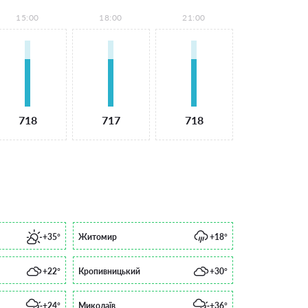
15:00
18:00
21:00
718
717
718
+35°
Житомир
+18°
+22°
Кропивницький
+30°
+24°
Миколаїв
+36°