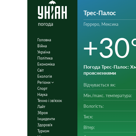
Трес-Палос
погода
Герреро, Мексика
+30
Головна
Війна
Україна
Політика
Економіка
Погода Трес-Палос
: Х
Світ
проясненнями
Екологія
Регіони
Відчувається як:
Спорт
Наука
Мін./mакс. температура:
Техно і зв'язок
Вологість:
Лайт
Зброя
Тиск:
Інциденти
Здоров'я
Вітер:
Туризм