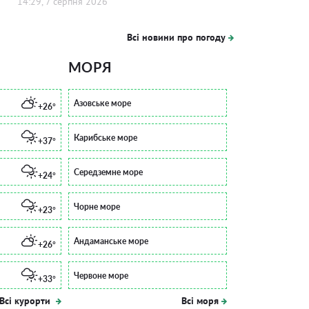
14:29, 7 серпня 2026
Всі новини про погоду
МОРЯ
Азовське море
+26°
Карибське море
+37°
Середземне море
+24°
Чорне море
+23°
Андаманське море
+26°
Червоне море
+33°
Всі курорти
Всі моря