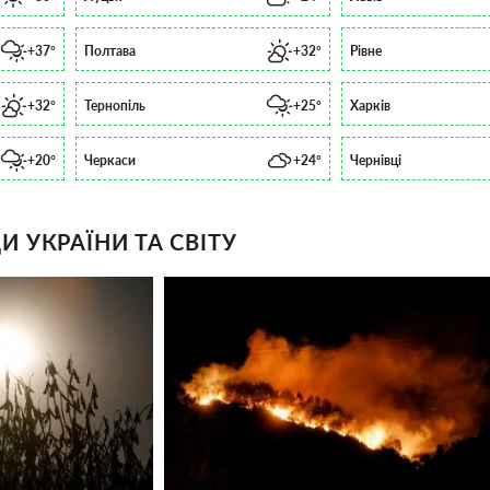
+37°
Полтава
+32°
Рівне
+32°
Тернопіль
+25°
Харків
+20°
Черкаси
+24°
Чернівці
 УКРАЇНИ ТА СВІТУ