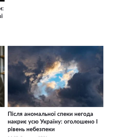
и:
і
Після аномальної спеки негода
накриє усю Україну: оголошено І
рівень небезпеки