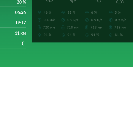
20 %
06:26
46 %
53 %
6 %
3 %
0.4 м/с
0.9 м/с
0.9 м/с
0.9 м/с
19:17
720 мм
718 мм
718 мм
719 мм
11 км
91 %
94 %
94 %
81 %