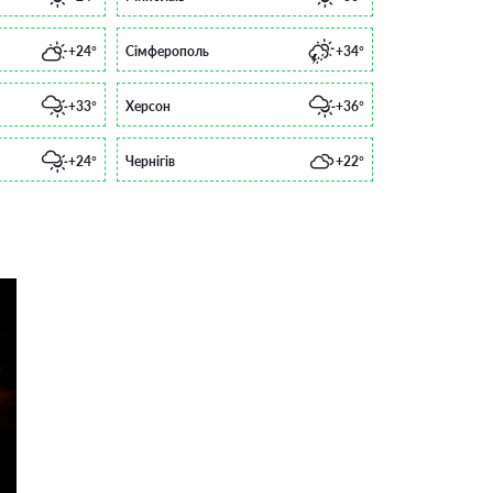
+24°
Сімферополь
+34°
+33°
Херсон
+36°
+24°
Чернігів
+22°