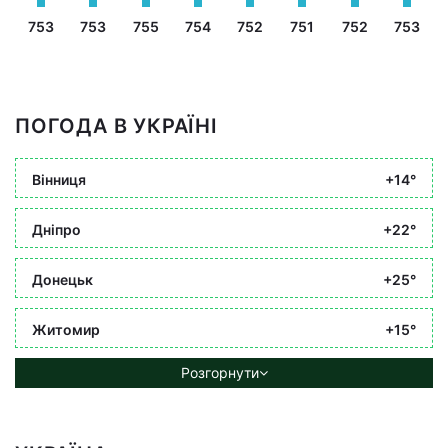
753
753
755
754
752
751
752
753
ПОГОДА В УКРАЇНІ
Вінниця
+14°
Дніпро
+22°
Донецьк
+25°
Житомир
+15°
Розгорнути