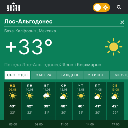
Лос-Альгодонес
Баха-Каліфорнія, Мексика
+33°
Погода Лос-Альгодонес
: Ясно і безхмарно
СЬОГОДНІ
ЗАВТРА
ТИЖДЕНЬ
2 ТИЖНІ
МІСЯЦ
НД
ПН
ВТ
СР
ЧТ
ПТ
СБ
09.08
10.08
11.08
12.08
13.08
14.08
15.08
43°
42°
39°
40°
40°
41°
42°
33°
32°
31°
30°
31°
30°
29°
05:00
08:00
11:00
14:00
17:00