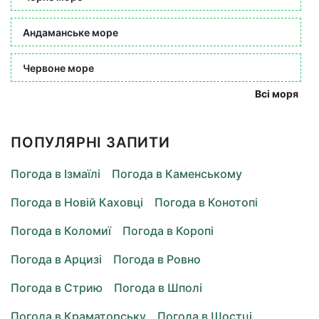
Андаманське море
Червоне море
Всі моря
ПОПУЛЯРНІ ЗАПИТИ
Погода в Ізмаїлі
Погода в Каменському
Погода в Новій Каховці
Погода в Конотопі
Погода в Коломиї
Погода в Коропі
Погода в Арцизі
Погода в Ровно
Погода в Стрию
Погода в Шполі
Погода в Краматорську
Погода в Шостці