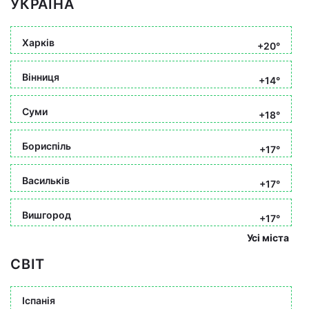
УКРАЇНА
Харків
+20°
Вінниця
+14°
Суми
+18°
Бориспіль
+17°
Васильків
+17°
Вишгород
+17°
Усі міста
СВІТ
Іспанія