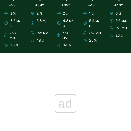
+33°
+34°
+39°
+43°
+43°
2 %
2 %
2 %
1 %
3 %
3.5 м/
5.3 м/
4.8 м/
5.4 м/
5.6 м/с
с
с
с
с
751 мм
753
755 мм
754
752 мм
23 %
мм
мм
49 %
25 %
45 %
34 %
ad