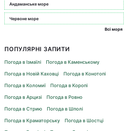
Андаманське море
Червоне море
Всі моря
ПОПУЛЯРНІ ЗАПИТИ
Погода в Ізмаїлі
Погода в Каменському
Погода в Новій Каховці
Погода в Конотопі
Погода в Коломиї
Погода в Коропі
Погода в Арцизі
Погода в Ровно
Погода в Стрию
Погода в Шполі
Погода в Краматорську
Погода в Шостці