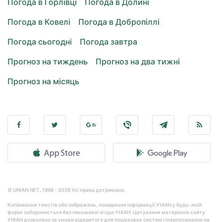
Погода в Горлівці
Погода в Долині
Погода в Ковелі
Погода в Добропіллі
Погода сьогодні
Погода завтра
Прогноз на тиждень
Прогноз на два тижні
Прогноз на місяць
© UNIAN.NET, 1998 - 2026 Усі права дотримано.
Копіювання текстів або зображень, поширення інформації УНІАН у будь-якій
формі забороняється без письмової згоди УНІАН. Цитування матеріалів сайту
УНІАН дозволено за умови відкритого для пошукових систем гіперпосилання на