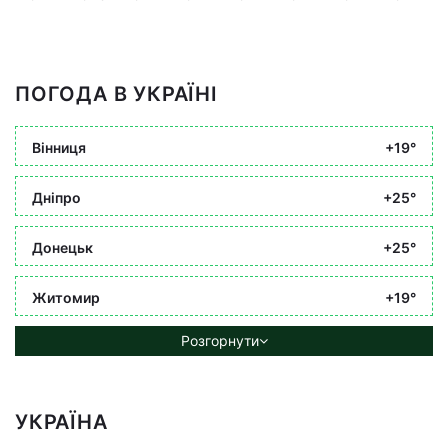
ПОГОДА В УКРАЇНІ
Вінниця
+19°
Дніпро
+25°
Донецьк
+25°
Житомир
+19°
Розгорнути
УКРАЇНА