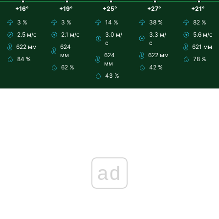
+16°
+19°
+25°
+27°
+21°
3 %
3 %
14 %
38 %
82 %
2.5 м/с
2.1 м/с
3.0 м/
3.3 м/
5.6 м/с
с
с
622 мм
624
621 мм
мм
624
622 мм
84 %
78 %
мм
62 %
42 %
43 %
ad