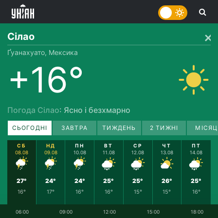
Сілао
Ґуанахуато, Мексика
+16°
Погода Сілао
: Ясно і безхмарно
СЬОГОДНІ
ЗАВТРА
ТИЖДЕНЬ
2 ТИЖНІ
МІСЯЦ
СБ
НД
ПН
ВТ
СР
ЧТ
ПТ
08.08
09.08
10.08
11.08
12.08
13.08
14.08
27°
24°
24°
25°
25°
26°
25°
16°
17°
16°
16°
15°
15°
16°
06:00
09:00
12:00
15:00
18:00