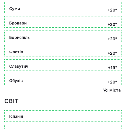
Суми
+20°
Бровари
+20°
Бориспіль
+20°
Фастів
+20°
Славутич
+19°
Обухів
+20°
Усі міста
СВІТ
Іспанія