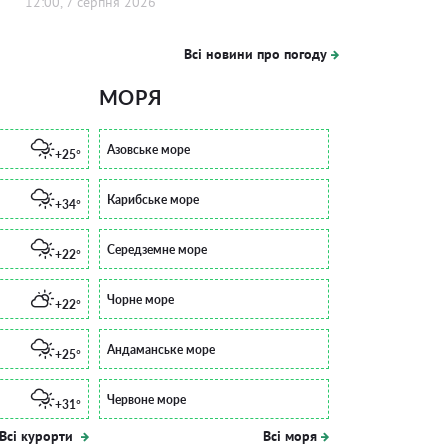
12:00, 7 серпня 2026
Всі новини про погоду
МОРЯ
Азовське море
+25°
Карибське море
+34°
Середземне море
+22°
Чорне море
+22°
Андаманське море
+25°
Червоне море
+31°
Всі курорти
Всі моря