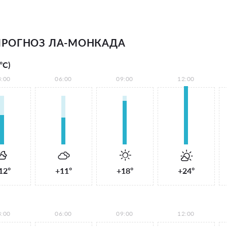
ПРОГНОЗ ЛА-МОНКАДА
°С)
3:00
06:00
09:00
12:00
12°
+11°
+18°
+24°
3:00
06:00
09:00
12:00