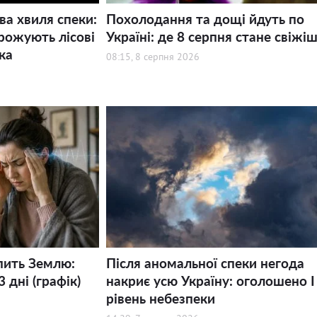
ва хвиля спеки:
Похолодання та дощі йдуть по
рожують лісові
Україні: де 8 серпня стане свіжі
ка
08:15, 8 серпня 2026
пить Землю:
Після аномальної спеки негода
 дні (графік)
накриє усю Україну: оголошено І
рівень небезпеки