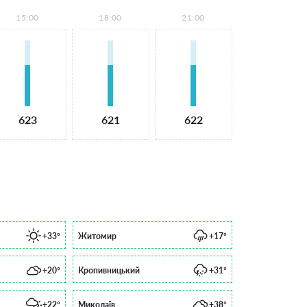
15:00
18:00
21:00
623
621
622
+33°
Житомир
+17°
+20°
Кропивницький
+31°
+22°
Миколаїв
+38°