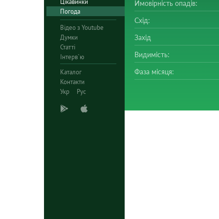
Цікавинки
Ймовірність опадів:
Погода
Схід:
Відео з Youtube
Думки
Захід
Статті
Видимість:
Інтерв`ю
Фаза місяця:
Каталог
Контакти
Укр
Рус