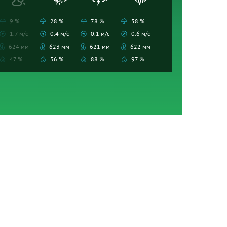
9 %
28 %
78 %
58 %
1.7 м/с
0.4 м/с
0.1 м/с
0.6 м/с
624 мм
623 мм
621 мм
622 мм
47 %
36 %
88 %
97 %