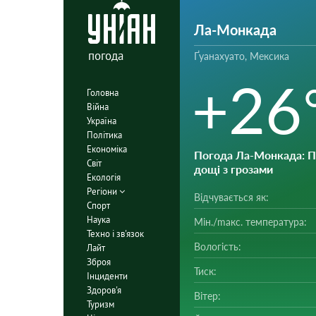
Ла-Монкада
погода
Ґуанахуато, Мексика
+26
Головна
Війна
Україна
Політика
Економіка
Погода Ла-Монкада
: 
Світ
дощі з грозами
Екологія
Регіони
Відчувається як:
Спорт
Наука
Мін./mакс. температура:
Техно і зв'язок
Вологість:
Лайт
Зброя
Тиск:
Інциденти
Здоров'я
Вітер:
Туризм