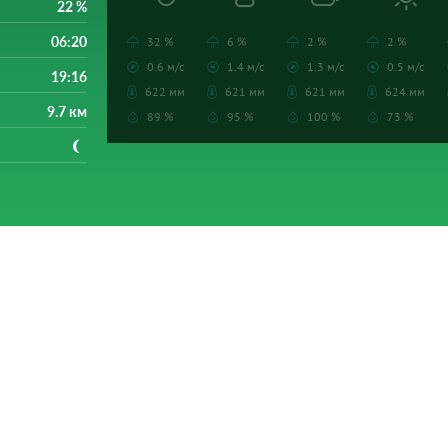
22 %
06:20
32 %
6 %
2 %
2 %
0.6 м/с
1.4 м/с
1.3 м/с
0.5 м/с
19:16
622 мм
621 мм
621 мм
624 мм
9.7 км
89 %
95 %
100 %
73 %