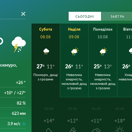
СЬОГОДНІ
ЗАВТРА
Субота
Неділя
Понеділок
Вівт
°
08.08
09.08
10.08
11
Похмуро,
27°
11°
26°
11°
25°
13°
26°
Похмуро, дощі
Невелика
Невелика
Хма
з грозами
хмарність,
хмарність,
невели
+26 °
можливий дощ
можливий дощ
з грозою
з грозою
+10° / +27°
82 %
00:00
03:00
06:00
09:00
623 мм
+14°
+12°
+11°
+18°
3.9 м/с