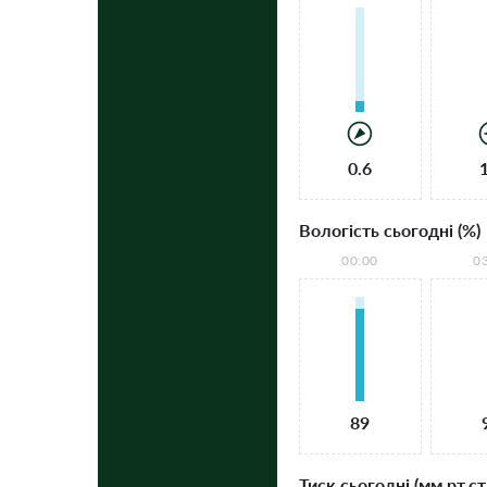
0.6
Вологість сьогодні (%)
00:00
0
89
Тиск сьогодні (мм рт.ст.