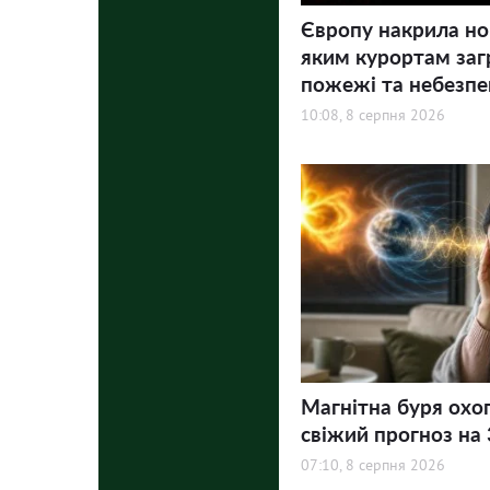
Європу накрила но
яким курортам заг
пожежі та небезпе
10:08, 8 серпня 2026
Магнітна буря охо
свіжий прогноз на 3
07:10, 8 серпня 2026