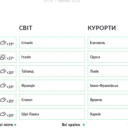
14:29, 7 серпня 2026
СВІТ
КУРОРТИ
Іспанія
Буковель
+19°
Італія
Одеса
+27°
Таїланд
Львів
+20°
Франція
Івано-Франківськ
+24°
Єгипет
Яремче
+20°
Шрі Ланка
Харків
+20°
сі міста
Всі країни