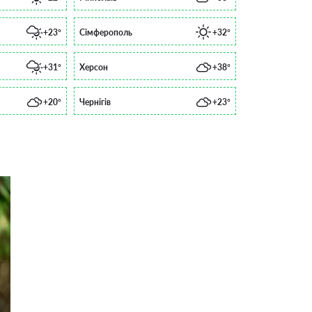
+23°
Сімферополь
+32°
+31°
Херсон
+38°
+20°
Чернігів
+23°