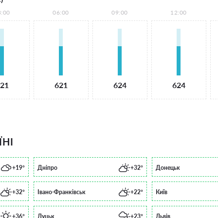
3:00
06:00
09:00
12:00
21
621
624
624
ЇНІ
+19°
Дніпро
+32°
Донецьк
+32°
Івано-Франківськ
+22°
Київ
+36°
Луцьк
+23°
Львів