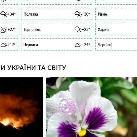
+34°
Полтава
+30°
Рівне
+27°
Тернопіль
+23°
Харків
+17°
Черкаси
+24°
Чернівці
 УКРАЇНИ ТА СВІТУ