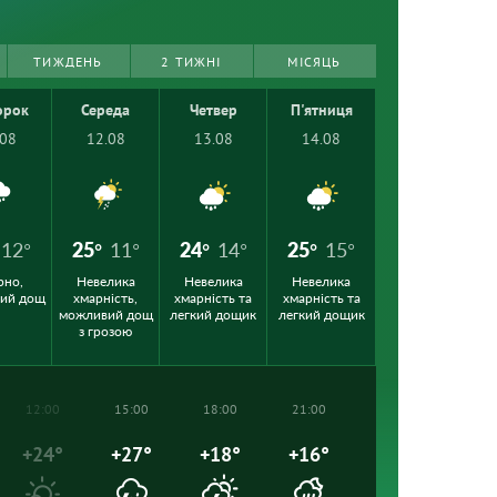
ТИЖДЕНЬ
2 ТИЖНІ
МІСЯЦЬ
орок
Середа
Четвер
П'ятниця
.08
12.08
13.08
14.08
12°
25°
11°
24°
14°
25°
15°
рно,
Невелика
Невелика
Невелика
кий дощ
хмарність,
хмарність та
хмарність та
можливий дощ
легкий дощик
легкий дощик
з грозою
12:00
15:00
18:00
21:00
+24°
+27°
+18°
+16°