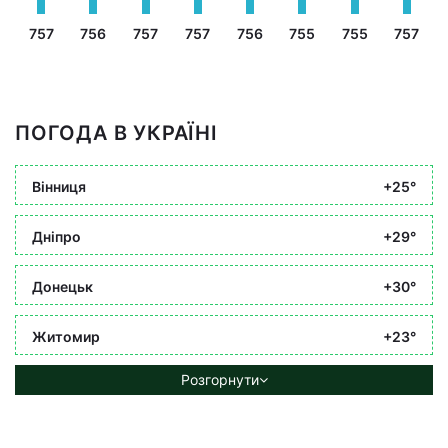
757
756
757
757
756
755
755
757
ПОГОДА В УКРАЇНІ
Вінниця
+25°
Дніпро
+29°
Донецьк
+30°
Житомир
+23°
Розгорнути