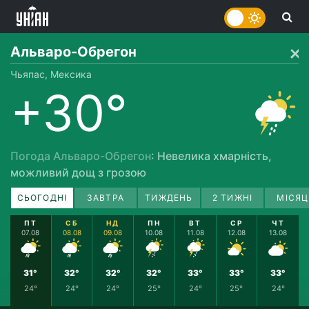
Альваро-Обрегон
Чьяпас, Мексика
+30°
Погода Альваро-Обрегон
: Невелика хмарність,
можливий дощ з грозою
СЬОГОДНІ
ЗАВТРА
ТИЖДЕНЬ
2 ТИЖНІ
МІСЯЦ
ПТ
СБ
НД
ПН
ВТ
СР
ЧТ
07.08
08.08
09.08
10.08
11.08
12.08
13.08
31°
32°
32°
32°
33°
33°
33°
24°
24°
24°
25°
24°
25°
24°