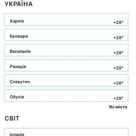
УКРАЇНА
Харків
+28°
Бровари
+29°
Васильків
+29°
Ржищів
+29°
Славутич
+26°
Обухів
+29°
Усі міста
СВІТ
Іспанія