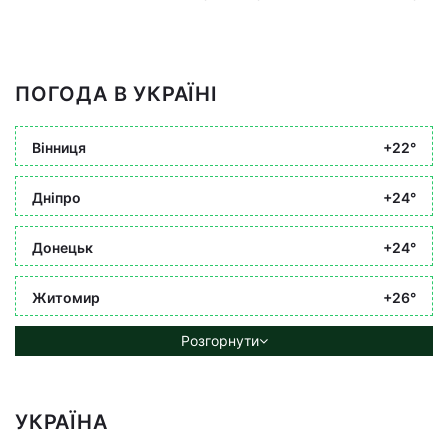
ПОГОДА В УКРАЇНІ
Вінниця
+22°
Дніпро
+24°
Донецьк
+24°
Житомир
+26°
Розгорнути
УКРАЇНА