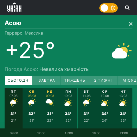
Асою
Герреро, Мексика
+25°
Погода Асою
: Невелика хмарність
СЬОГОДНІ
ЗАВТРА
ТИЖДЕНЬ
2 ТИЖНІ
МІСЯЦ
ПТ
СБ
НД
ПН
ВТ
СР
ЧТ
07.08
08.08
09.08
10.08
11.08
12.08
13.08
31°
32°
31°
34°
31°
34°
34°
21°
21°
22°
22°
22°
24°
23°
09:00
12:00
15:00
18:00
21:00