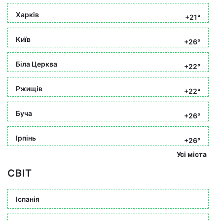
Харків
+21°
Київ
+26°
Біла Церква
+22°
Ржищів
+22°
Буча
+26°
Ірпінь
+26°
Усі міста
СВІТ
Іспанія