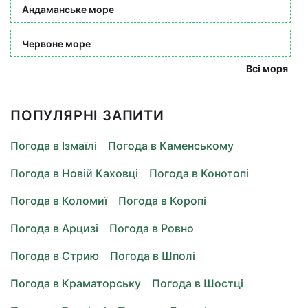
Андаманське море
Червоне море
Всі моря
ПОПУЛЯРНІ ЗАПИТИ
Погода в Ізмаїлі
Погода в Каменському
Погода в Новій Каховці
Погода в Конотопі
Погода в Коломиї
Погода в Коропі
Погода в Арцизі
Погода в Ровно
Погода в Стрию
Погода в Шполі
Погода в Краматорську
Погода в Шостці