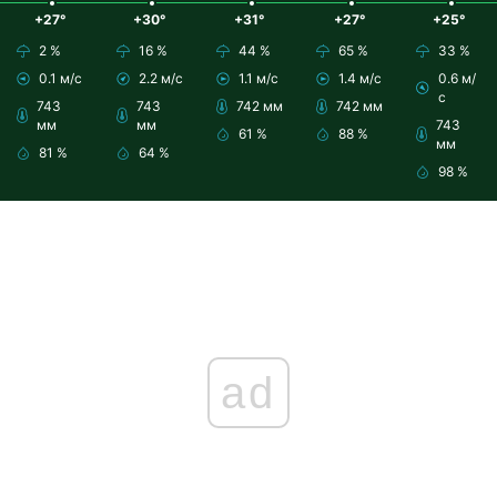
+27°
+30°
+31°
+27°
+25°
2 %
16 %
44 %
65 %
33 %
0.1 м/с
2.2 м/с
1.1 м/с
1.4 м/с
0.6 м/
с
743
743
742 мм
742 мм
мм
мм
743
61 %
88 %
мм
81 %
64 %
98 %
ad