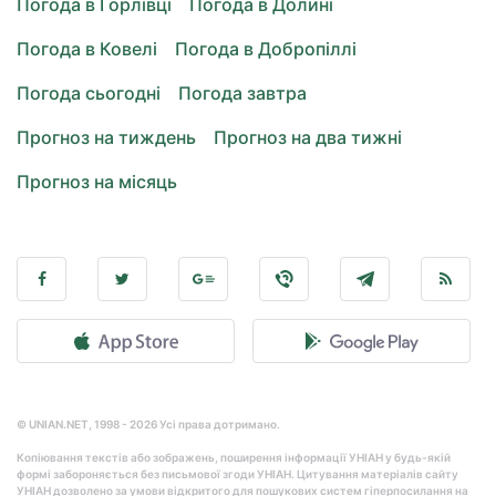
Погода в Горлівці
Погода в Долині
Погода в Ковелі
Погода в Добропіллі
Погода сьогодні
Погода завтра
Прогноз на тиждень
Прогноз на два тижні
Прогноз на місяць
© UNIAN.NET, 1998 - 2026 Усі права дотримано.
Копіювання текстів або зображень, поширення інформації УНІАН у будь-якій
формі забороняється без письмової згоди УНІАН. Цитування матеріалів сайту
УНІАН дозволено за умови відкритого для пошукових систем гіперпосилання на