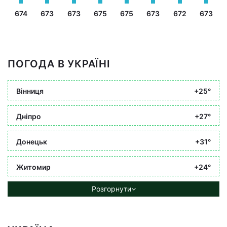
674
673
673
675
675
673
672
673
ПОГОДА В УКРАЇНІ
Вінниця
+25°
Дніпро
+27°
Донецьк
+31°
Житомир
+24°
Розгорнути