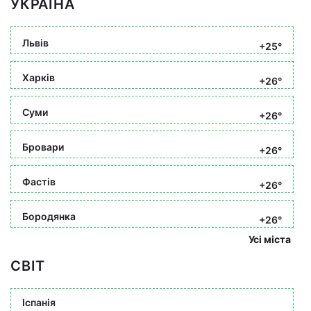
УКРАЇНА
Львів
+25°
Харків
+26°
Суми
+26°
Бровари
+26°
Фастів
+26°
Бородянка
+26°
Усі міста
СВІТ
Іспанія