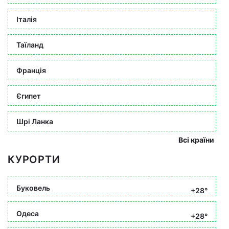
Італія
Таїланд
Франція
Єгипет
Шрі Ланка
Всі країни
КУРОРТИ
Буковель
+28°
Одеса
+28°