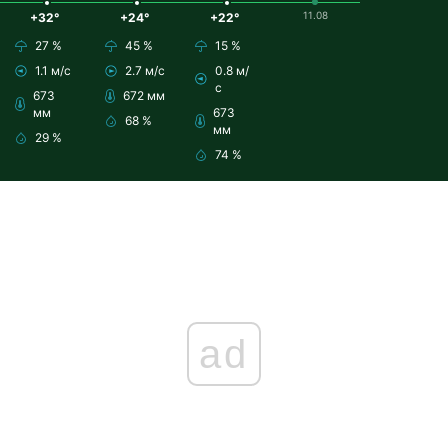
11.08
+32°
+24°
+22°
27 %
45 %
15 %
1.1 м/с
2.7 м/с
0.8 м/
с
673
672 мм
мм
673
68 %
мм
29 %
74 %
ad