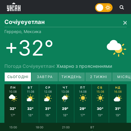
Сочіуеуетлан
Герреро, Мексика
+32°
Погода Сочіуеуетлан
: Хмарно з проясненнями
СЬОГОДНІ
ЗАВТРА
ТИЖДЕНЬ
2 ТИЖНІ
МІСЯЦ
ПН
ВТ
СР
ЧТ
ПТ
СБ
НД
10.08
11.08
12.08
13.08
14.08
15.08
16.08
32°
32°
31°
29°
29°
30°
31°
17°
18°
18°
18°
17°
19°
19°
15:00
18:00
21:00
ВТ