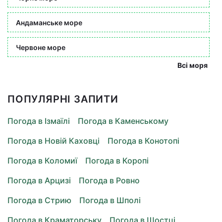
Андаманське море
Червоне море
Всі моря
ПОПУЛЯРНІ ЗАПИТИ
Погода в Ізмаїлі
Погода в Каменському
Погода в Новій Каховці
Погода в Конотопі
Погода в Коломиї
Погода в Коропі
Погода в Арцизі
Погода в Ровно
Погода в Стрию
Погода в Шполі
Погода в Краматорську
Погода в Шостці