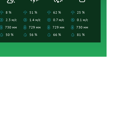
8 %
51 %
62 %
25 %
2.3 м/с
1.4 м/с
0.7 м/с
0.1 м/с
730 мм
729 мм
729 мм
730 мм
50 %
56 %
66 %
81 %