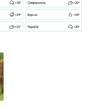
+18°
Сімферополь
+22°
+24°
Херсон
+24°
+21°
Чернігів
+20°