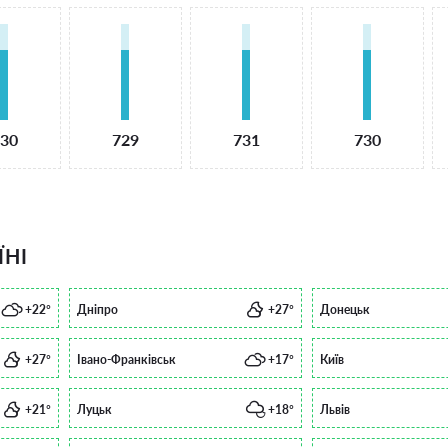
30
729
731
730
ЇНІ
+22°
Дніпро
+27°
Донецьк
+27°
Івано-Франківськ
+17°
Київ
+21°
Луцьк
+18°
Львів