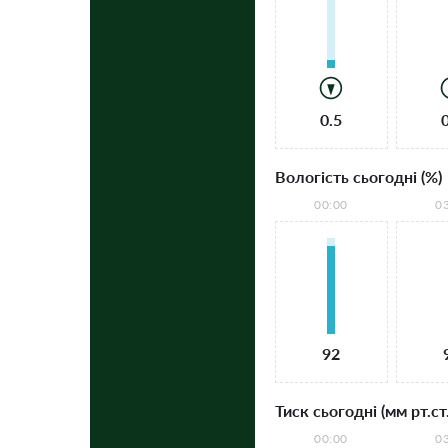
0.5
Вологість сьогодні (%)
00:00
0
92
Тиск сьогодні (мм рт.ст.
00:00
0