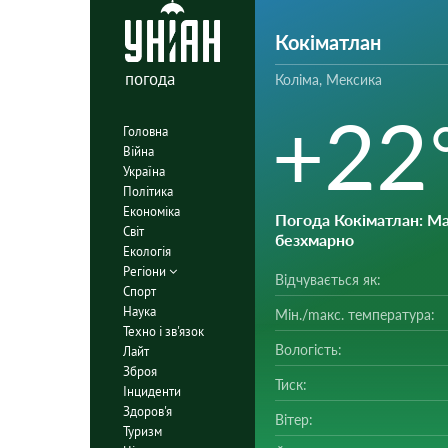
Кокіматлан
погода
Коліма, Мексика
+22
Головна
Війна
Україна
Політика
Економіка
Погода Кокіматлан
: М
Світ
безхмарно
Екологія
Регіони
Відчувається як:
Спорт
Наука
Мін./mакс. температура:
Техно і зв'язок
Вологість:
Лайт
Зброя
Тиск:
Інциденти
Здоров'я
Вітер:
Туризм