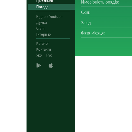
Цікавинки
Ймовірність опадів:
Погода
Схід:
Відео з Youtube
Думки
Захід
Статті
Фаза місяця:
Інтерв`ю
Каталог
Контакти
Укр
Рус