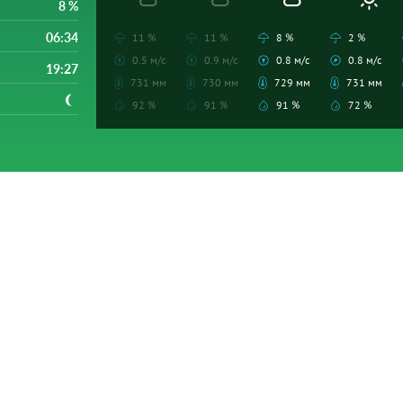
8 %
06:34
11 %
11 %
8 %
2 %
0.5 м/с
0.9 м/с
0.8 м/с
0.8 м/с
19:27
731 мм
730 мм
729 мм
731 мм
92 %
91 %
91 %
72 %