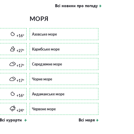
Всі новини про погоду
МОРЯ
Азовське море
+16°
Карибське море
+27°
Середземне море
+17°
Чорне море
+17°
Андаманське море
+16°
Червоне море
+24°
Всі курорти
Всі моря