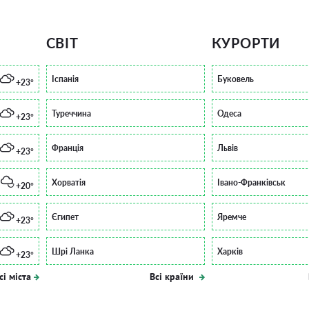
СВІТ
КУРОРТИ
Іспанія
Буковель
+23°
Туреччина
Одеса
+23°
Франція
Львів
+23°
Хорватія
Івано-Франківськ
+20°
Єгипет
Яремче
+23°
Шрі Ланка
Харків
+23°
сі міста
Всі країни