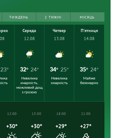
ТИЖДЕНЬ
2 ТИЖНІ
МІСЯЦЬ
орок
Середа
Четвер
П'ятниця
.08
12.08
13.08
14.08
23°
32°
24°
34°
25°
35°
24°
лика
Невелика
Невелика
Майже
ність
хмарність,
хмарність
безхмарно
можливий дощ
з грозою
12:00
15:00
18:00
21:00
+30°
+30°
+29°
+27°