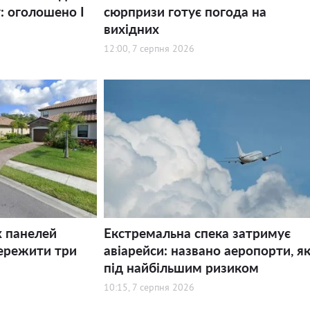
: оголошено І
сюрпризи готує погода на
вихідних
12:00, 7 серпня 2026
х панелей
Екстремальна спека затримує
ережити три
авіарейси: названо аеропорти, як
під найбільшим ризиком
10:15, 7 серпня 2026