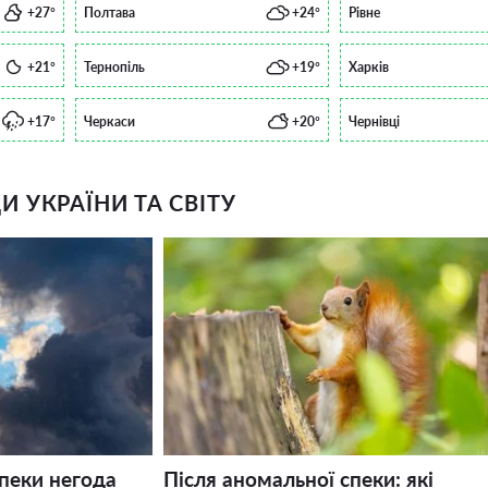
+27°
Полтава
+24°
Рівне
+21°
Тернопіль
+19°
Харків
+17°
Черкаси
+20°
Чернівці
 УКРАЇНИ ТА СВІТУ
спеки негода
Після аномальної спеки: які