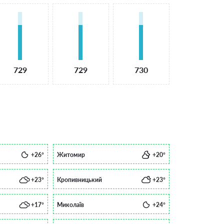
729
729
730
+26°
Житомир
+20°
+23°
Кропивницький
+23°
+17°
Миколаїв
+24°