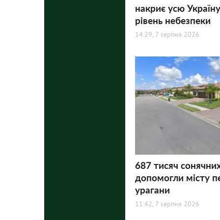
накриє усю Україну
рівень небезпеки
14:29, 7 серпня 2026
687 тисяч сонячни
допомогли місту п
урагани
11:42, 7 серпня 2026