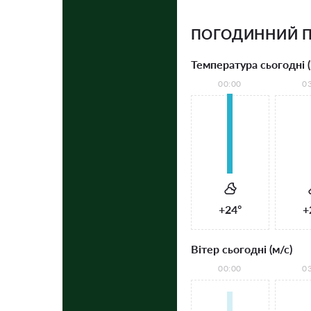
ПОГОДИННИЙ П
Температура сьогодні (
00:00
0
+24°
+
Вітер сьогодні (м/с)
00:00
0