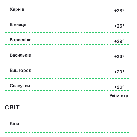
Харків
+28°
Вінниця
+25°
Бориспіль
+29°
Васильків
+29°
Вишгород
+29°
Славутич
+26°
Усі міста
СВІТ
Кіпр