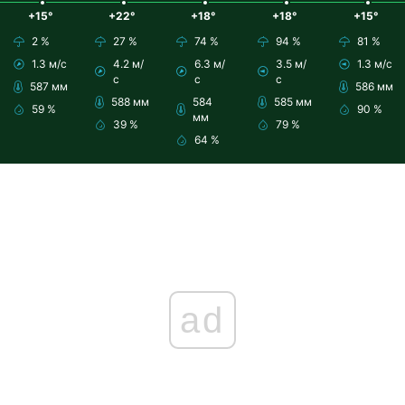
+15°
+22°
+18°
+18°
+15°
2 %
27 %
74 %
94 %
81 %
1.3 м/с
4.2 м/
6.3 м/
3.5 м/
1.3 м/с
с
с
с
587 мм
586 мм
588 мм
584
585 мм
59 %
90 %
мм
39 %
79 %
64 %
ad