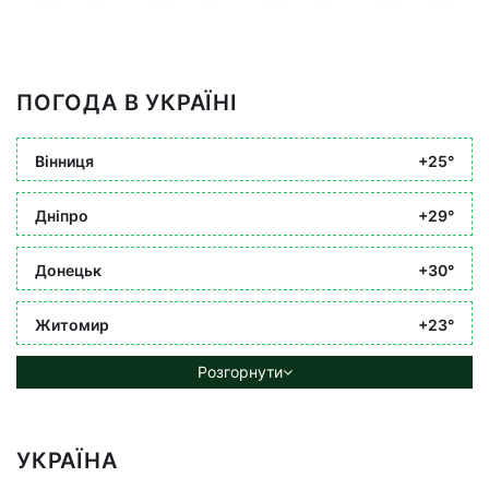
ПОГОДА В УКРАЇНІ
Вінниця
+25°
Дніпро
+29°
Донецьк
+30°
Житомир
+23°
Розгорнути
УКРАЇНА