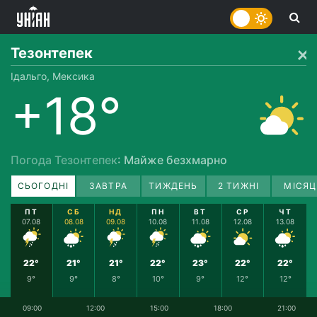
Тезонтепек
Ідальго, Мексика
+18°
Погода Тезонтепек
: Майже безхмарно
СЬОГОДНІ
ЗАВТРА
ТИЖДЕНЬ
2 ТИЖНІ
МІСЯЦ
ПТ
СБ
НД
ПН
ВТ
СР
ЧТ
07.08
08.08
09.08
10.08
11.08
12.08
13.08
22°
21°
21°
22°
23°
22°
22°
9°
9°
8°
10°
9°
12°
12°
09:00
12:00
15:00
18:00
21:00