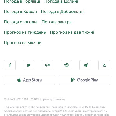
Погода в Горлівці
Погода в Долині
Погода в Ковелі
Погода в Добропіллі
Погода сьогодні
Погода завтра
Прогноз на тиждень
Прогноз на два тижні
Прогноз на місяць
© UNIAN.NET, 1998 - 2026 Усі права дотримано.
Копіювання текстів або зображень, поширення інформації УНІАН у будь-якій
формі забороняється без письмової згоди УНІАН. Цитування матеріалів сайту
УНІАН дозволено за умови відкритого для пошукових систем гіперпосилання на