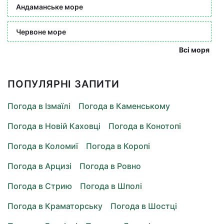
Андаманське море
Червоне море
Всі моря
ПОПУЛЯРНІ ЗАПИТИ
Погода в Ізмаїлі
Погода в Каменському
Погода в Новій Каховці
Погода в Конотопі
Погода в Коломиї
Погода в Коропі
Погода в Арцизі
Погода в Ровно
Погода в Стрию
Погода в Шполі
Погода в Краматорську
Погода в Шостці