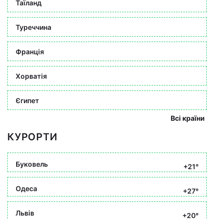
Таїланд
Туреччина
Франція
Хорватія
Єгипет
Всі країни
КУРОРТИ
Буковель
+21°
Одеса
+27°
Львів
+20°