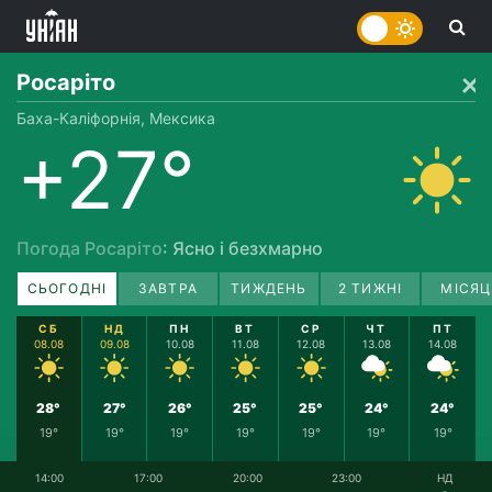
Росаріто
Баха-Каліфорнія, Мексика
+27°
Погода Росаріто
: Ясно і безхмарно
СЬОГОДНІ
ЗАВТРА
ТИЖДЕНЬ
2 ТИЖНІ
МІСЯЦ
СБ
НД
ПН
ВТ
СР
ЧТ
ПТ
08.08
09.08
10.08
11.08
12.08
13.08
14.08
28°
27°
26°
25°
25°
24°
24°
19°
19°
19°
19°
19°
19°
19°
14:00
17:00
20:00
23:00
НД