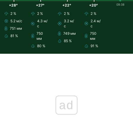
09.08
+28°
+27°
+22°
+20°
2 %
2 %
2 %
2 %
5.2 м/с
4.3 м/
3.2 м/
2.4 м/
с
с
с
751 мм
750
749 мм
750
81 %
мм
мм
85 %
80 %
91 %
ad