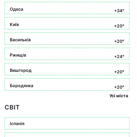
Одеса
+34°
Київ
+20°
Васильків
+20°
Ржищів
+24°
Вишгород
+20°
Бородянка
+20°
Усі міста
СВІТ
Іспанія