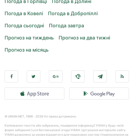
Погода в Горлівці
Погода в Долині
Погода в Ковелі
Погода в Добропіллі
Погода сьогодні
Погода завтра
Прогноз на тиждень
Прогноз на два тижні
Прогноз на місяць
© UNIAN.NET, 1998 - 2026 Усі права дотримано.
Копіювання текстів або зображень, поширення інформації УНІАН у будь-якій
формі забороняється без письмової згоди УНІАН. Цитування матеріалів сайту
УНІАН дозволено за умови відкритого для пошукових систем гіперпосилання на