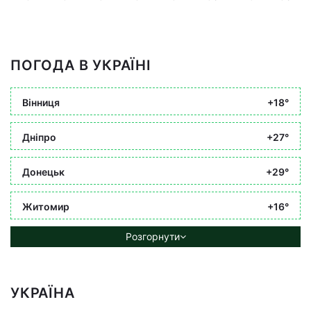
ПОГОДА В УКРАЇНІ
Вінниця
+18°
Дніпро
+27°
Донецьк
+29°
Житомир
+16°
Розгорнути
УКРАЇНА