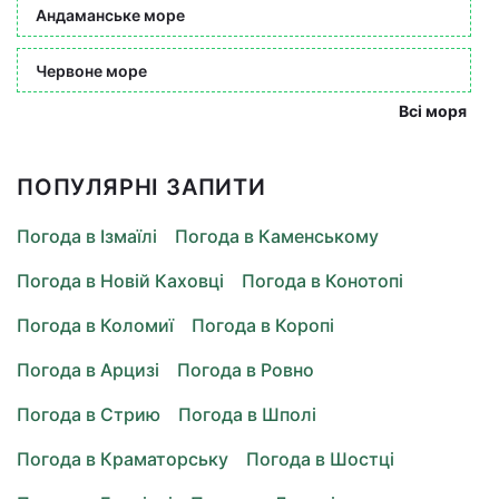
Андаманське море
Червоне море
Всі моря
ПОПУЛЯРНІ ЗАПИТИ
Погода в Ізмаїлі
Погода в Каменському
Погода в Новій Каховці
Погода в Конотопі
Погода в Коломиї
Погода в Коропі
Погода в Арцизі
Погода в Ровно
Погода в Стрию
Погода в Шполі
Погода в Краматорську
Погода в Шостці