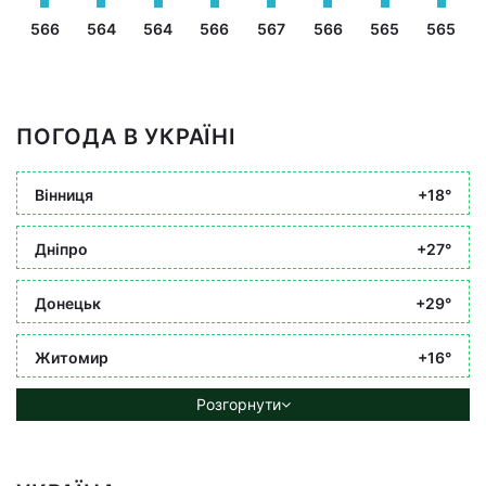
566
564
564
566
567
566
565
565
ПОГОДА В УКРАЇНІ
Вінниця
+18°
Дніпро
+27°
Донецьк
+29°
Житомир
+16°
Розгорнути