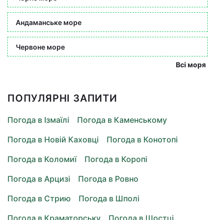
Андаманське море
Червоне море
Всі моря
ПОПУЛЯРНІ ЗАПИТИ
Погода в Ізмаїлі
Погода в Каменському
Погода в Новій Каховці
Погода в Конотопі
Погода в Коломиї
Погода в Коропі
Погода в Арцизі
Погода в Ровно
Погода в Стрию
Погода в Шполі
Погода в Краматорську
Погода в Шостці