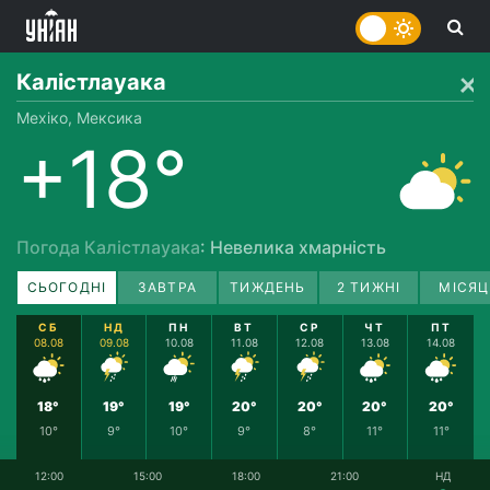
Калістлауака
Мехіко, Мексика
+18°
Погода Калістлауака
: Невелика хмарність
СЬОГОДНІ
ЗАВТРА
ТИЖДЕНЬ
2 ТИЖНІ
МІСЯЦ
СБ
НД
ПН
ВТ
СР
ЧТ
ПТ
08.08
09.08
10.08
11.08
12.08
13.08
14.08
18°
19°
19°
20°
20°
20°
20°
10°
9°
10°
9°
8°
11°
11°
12:00
15:00
18:00
21:00
НД