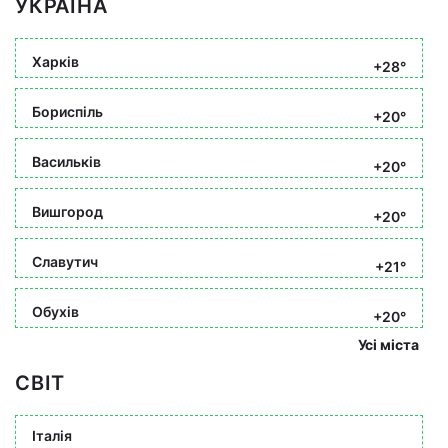
УКРАЇНА
Харків
+28°
Бориспіль
+20°
Васильків
+20°
Вишгород
+20°
Славутич
+21°
Обухів
+20°
Усі міста
СВІТ
Італія