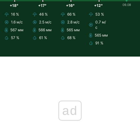
09.08
+18°
+17°
+16°
+12°
16 %
46 %
66 %
53 %
1.6 м/с
2.5 м/с
2.8 м/с
0.7 м/
с
567 мм
566 мм
565 мм
565 мм
57 %
61 %
68 %
91 %
ad