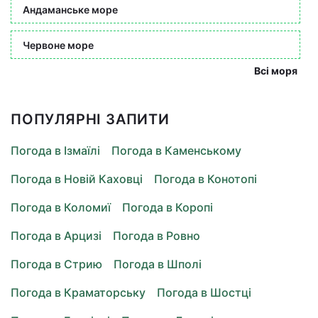
Андаманське море
Червоне море
Всі моря
ПОПУЛЯРНІ ЗАПИТИ
Погода в Ізмаїлі
Погода в Каменському
Погода в Новій Каховці
Погода в Конотопі
Погода в Коломиї
Погода в Коропі
Погода в Арцизі
Погода в Ровно
Погода в Стрию
Погода в Шполі
Погода в Краматорську
Погода в Шостці