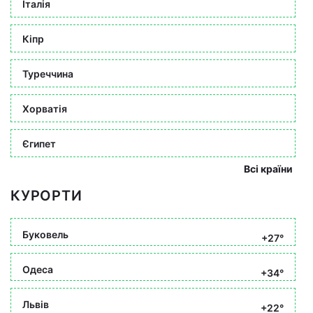
Італія
Кіпр
Туреччина
Хорватія
Єгипет
Всі країни
КУРОРТИ
Буковель
+27°
Одеса
+34°
Львів
+22°