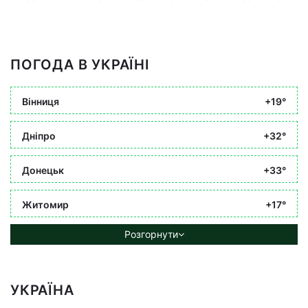
ПОГОДА В УКРАЇНІ
Вінниця
+19°
Дніпро
+32°
Донецьк
+33°
Житомир
+17°
Розгорнути
УКРАЇНА