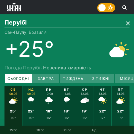
Перуібі
Сан-Паулу, Бразилія
+25°
Погода Перуібі
: Невелика хмарність
СЬОГОДНІ
ЗАВТРА
ТИЖДЕНЬ
2 ТИЖНІ
МІСЯЦ
СБ
НД
ПН
ВТ
СР
ЧТ
ПТ
08.08
09.08
10.08
11.08
12.08
13.08
14.08
25°
22°
18°
18°
19°
22°
22°
19°
19°
16°
16°
16°
17°
18°
15:00
18:00
21:00
НД