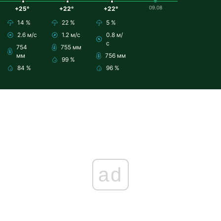
09.08
+25°
+22°
+22°
14 %
22 %
5 %
2.6 м/с
1.2 м/с
0.8 м/
с
754
755 мм
мм
756 мм
99 %
84 %
96 %
ad