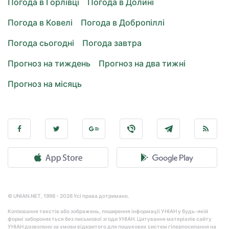
Погода в Горлівці
Погода в Долині
Погода в Ковелі
Погода в Добропіллі
Погода сьогодні
Погода завтра
Прогноз на тиждень
Прогноз на два тижні
Прогноз на місяць
© UNIAN.NET, 1998 - 2026 Усі права дотримано.
Копіювання текстів або зображень, поширення інформації УНІАН у будь-якій
формі забороняється без письмової згоди УНІАН. Цитування матеріалів сайту
УНІАН дозволено за умови відкритого для пошукових систем гіперпосилання на