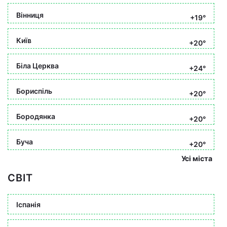
Вінниця
+19°
Київ
+20°
Біла Церква
+24°
Бориспіль
+20°
Бородянка
+20°
Буча
+20°
Усі міста
СВІТ
Іспанія