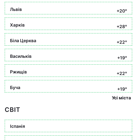
Львів
+20°
Харків
+28°
Біла Церква
+22°
Васильків
+19°
Ржищів
+22°
Буча
+19°
Усі міста
СВІТ
Іспанія