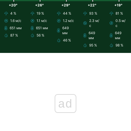
+20°
+26°
+29°
+22°
+19°
4 %
19 %
44 %
93 %
81 %
1.6 м/с
1.1 м/с
1.2 м/с
2.3 м/
0.5 м/
с
с
651 мм
651 мм
649
мм
649
649
87 %
56 %
мм
мм
46 %
95 %
98 %
ad