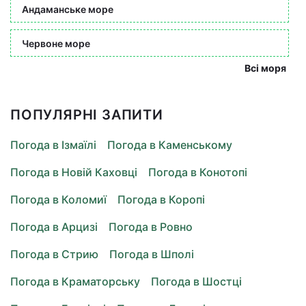
Андаманське море
Червоне море
Всі моря
ПОПУЛЯРНІ ЗАПИТИ
Погода в Ізмаїлі
Погода в Каменському
Погода в Новій Каховці
Погода в Конотопі
Погода в Коломиї
Погода в Коропі
Погода в Арцизі
Погода в Ровно
Погода в Стрию
Погода в Шполі
Погода в Краматорську
Погода в Шостці