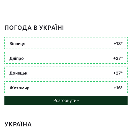
ПОГОДА В УКРАЇНІ
Вінниця
+18°
Дніпро
+27°
Донецьк
+27°
Житомир
+16°
Розгорнути
УКРАЇНА