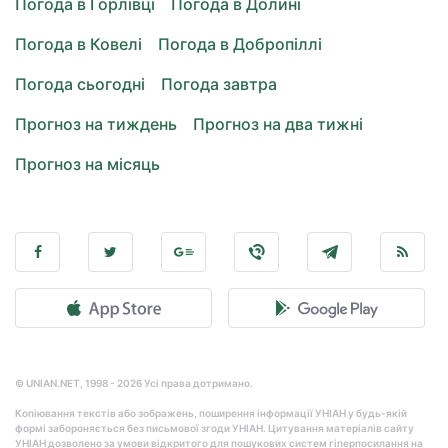
Погода в Горлівці
Погода в Долині
Погода в Ковелі
Погода в Добропіллі
Погода сьогодні
Погода завтра
Прогноз на тиждень
Прогноз на два тижні
Прогноз на місяць
© UNIAN.NET, 1998 - 2026 Усі права дотримано.
Копіювання текстів або зображень, поширення інформації УНІАН у будь-якій
формі забороняється без письмової згоди УНІАН. Цитування матеріалів сайту
УНІАН дозволено за умови відкритого для пошукових систем гіперпосилання на