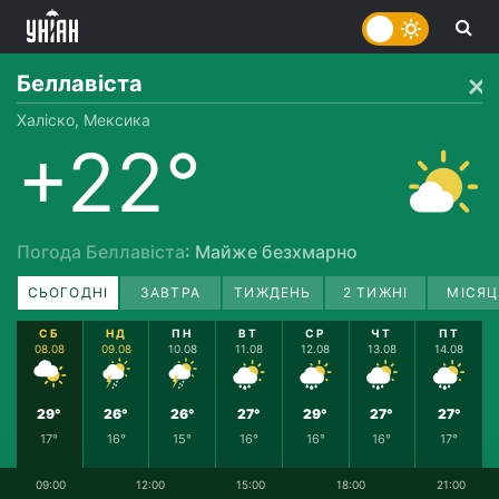
Беллавіста
Халіско, Мексика
+22°
Погода Беллавіста
: Майже безхмарно
СЬОГОДНІ
ЗАВТРА
ТИЖДЕНЬ
2 ТИЖНІ
МІСЯЦ
СБ
НД
ПН
ВТ
СР
ЧТ
ПТ
08.08
09.08
10.08
11.08
12.08
13.08
14.08
29°
26°
26°
27°
29°
27°
27°
17°
16°
15°
16°
16°
16°
17°
09:00
12:00
15:00
18:00
21:00