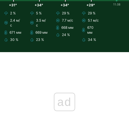
11.08
+31°
+34°
+34°
+29°
2 %
5 %
29 %
29 %
2.4 м/
3.5 м/
7.7 м/с
5.1 м/с
с
с
668 мм
670
671 мм
669 мм
мм
24 %
30 %
23 %
34 %
ad