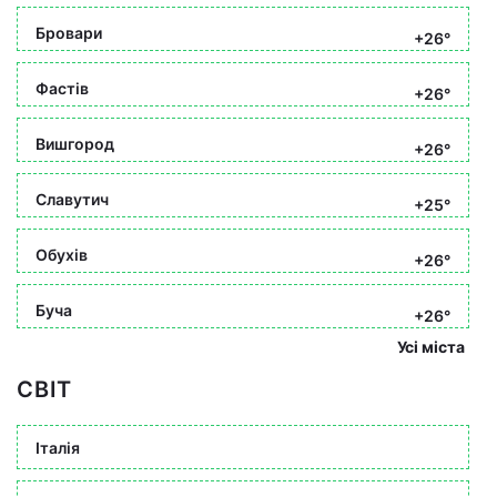
Бровари
+26°
Фастів
+26°
Вишгород
+26°
Славутич
+25°
Обухів
+26°
Буча
+26°
Усі міста
СВІТ
Італія