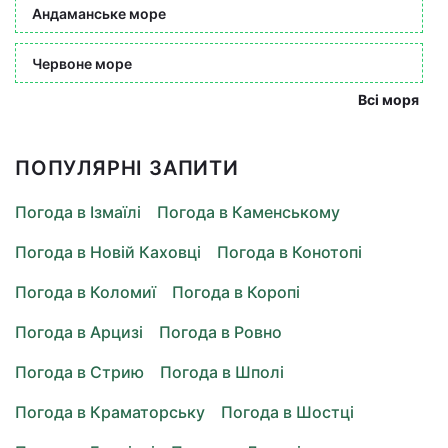
Андаманське море
Червоне море
Всі моря
ПОПУЛЯРНІ ЗАПИТИ
Погода в Ізмаїлі
Погода в Каменському
Погода в Новій Каховці
Погода в Конотопі
Погода в Коломиї
Погода в Коропі
Погода в Арцизі
Погода в Ровно
Погода в Стрию
Погода в Шполі
Погода в Краматорську
Погода в Шостці