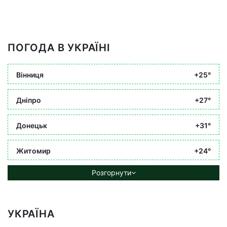
ПОГОДА В УКРАЇНІ
Вінниця
+25°
Дніпро
+27°
Донецьк
+31°
Житомир
+24°
Розгорнути
УКРАЇНА