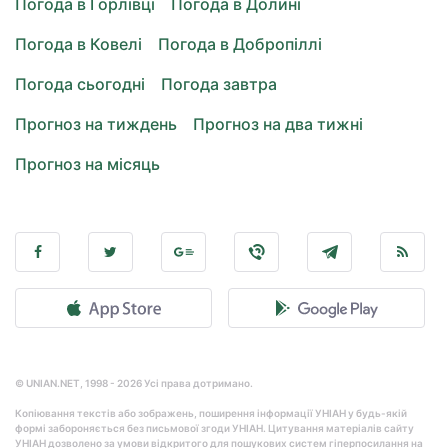
Погода в Горлівці
Погода в Долині
Погода в Ковелі
Погода в Добропіллі
Погода сьогодні
Погода завтра
Прогноз на тиждень
Прогноз на два тижні
Прогноз на місяць
© UNIAN.NET, 1998 - 2026 Усі права дотримано.
Копіювання текстів або зображень, поширення інформації УНІАН у будь-якій
формі забороняється без письмової згоди УНІАН. Цитування матеріалів сайту
УНІАН дозволено за умови відкритого для пошукових систем гіперпосилання на