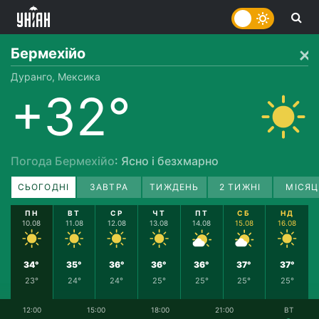
Бермехійо
Дуранго, Мексика
+32°
Погода Бермехійо
: Ясно і безхмарно
СЬОГОДНІ
ЗАВТРА
ТИЖДЕНЬ
2 ТИЖНІ
МІСЯЦ
ПН
ВТ
СР
ЧТ
ПТ
СБ
НД
10.08
11.08
12.08
13.08
14.08
15.08
16.08
34°
35°
36°
36°
36°
37°
37°
23°
24°
24°
25°
25°
25°
25°
12:00
15:00
18:00
21:00
ВТ