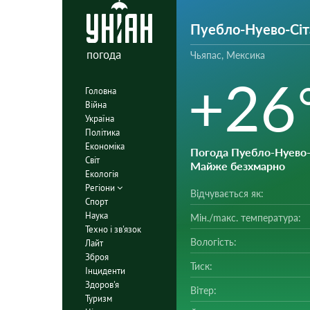
Пуебло-Нуево-Сіт
погода
Чьяпас, Мексика
+26
Головна
Війна
Україна
Політика
Економіка
Погода Пуебло-Нуево-
Світ
Майже безхмарно
Екологія
Регіони
Відчувається як:
Спорт
Наука
Мін./mакс. температура:
Техно і зв'язок
Вологість:
Лайт
Зброя
Тиск:
Інциденти
Здоров'я
Вітер:
Туризм