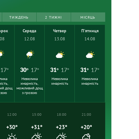
ТИЖДЕНЬ
2 ТИЖНІ
МІСЯЦЬ
орок
Середа
Четвер
П'ятниця
.08
12.08
13.08
14.08
17°
30°
17°
31°
17°
31°
17°
лика
Невелика
Невелика
Невелика
ість,
хмарність,
хмарність
хмарність
ий дощ
можливий дощ
озою
з грозою
12:00
15:00
18:00
21:00
+30°
+31°
+23°
+20°