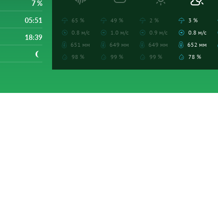
7 %
05:51
65 %
49 %
2 %
3 %
0.8 м/с
1.0 м/с
0.9 м/с
0.8 м/с
18:39
651 мм
649 мм
649 мм
652 мм
98 %
99 %
99 %
78 %