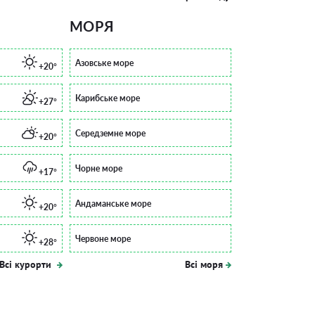
МОРЯ
Азовське море
+20°
Карибське море
+27°
Середземне море
+20°
Чорне море
+17°
Андаманське море
+20°
Червоне море
+28°
Всі курорти
Всі моря