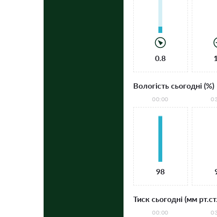
0.8
Вологість сьогодні (%)
00:00
0
98
Тиск сьогодні (мм рт.ст.
00:00
0