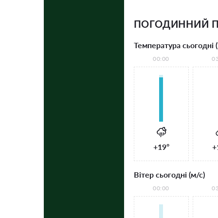
ПОГОДИННИЙ П
Температура сьогодні (
00:00
0
+19°
+
Вітер сьогодні (м/с)
00:00
0