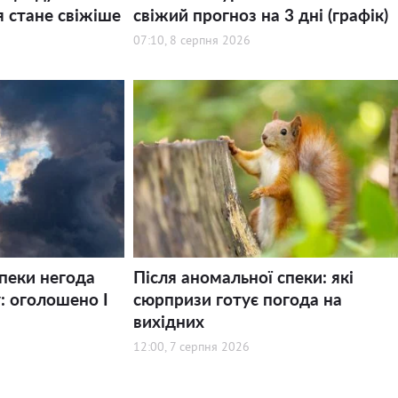
я стане свіжіше
свіжий прогноз на 3 дні (графік)
07:10, 8 серпня 2026
спеки негода
Після аномальної спеки: які
: оголошено І
сюрпризи готує погода на
вихідних
12:00, 7 серпня 2026