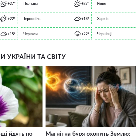
+27°
Полтава
+27°
Рівне
+22°
Тернопіль
+18°
Харків
+15°
Черкаси
+22°
Чернівці
 УКРАЇНИ ТА СВІТУ
щі йдуть по
Магнітна буря охопить Землю: