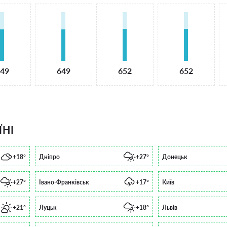
49
649
652
652
ЇНІ
+18°
Дніпро
+27°
Донецьк
+27°
Івано-Франківськ
+17°
Київ
+21°
Луцьк
+18°
Львів