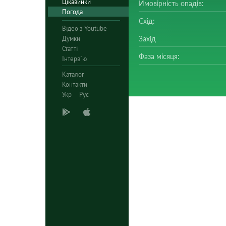
Цікавинки
Ймовірність опадів:
Погода
Схід:
Відео з Youtube
Думки
Захід
Статті
Фаза місяця:
Інтерв`ю
Каталог
Контакти
Укр
Рус