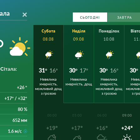
ала
СЬОГОДНІ
ЗАВТРА
Субота
Неділя
Понеділок
Вівт
°
08.08
09.08
10.08
11
Сітала
:
31°
16°
30°
17°
30°
16°
30°
Невелика
Невелика
Невелика
Неве
хмарність,
хмарність, дощ
хмарність,
хмарн
+26 °
можливий дощ
можливий дощ
можлив
з грозою
з грозою
з гр
+17° / +32°
80 %
00:00
03:00
06:00
09:00
652 мм
+19°
+17°
+16°
+24°
1.6 м/с