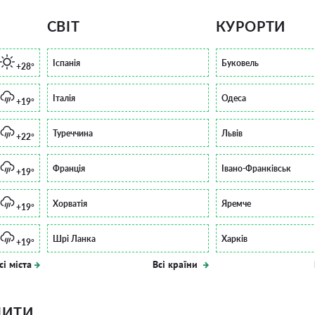
СВІТ
КУРОРТИ
Іспанія
Буковель
+28°
Італія
Одеса
+19°
Туреччина
Львів
+22°
Франція
Івано-Франківськ
+19°
Хорватія
Яремче
+19°
Шрі Ланка
Харків
+19°
сі міста
Всі країни
ПИТИ