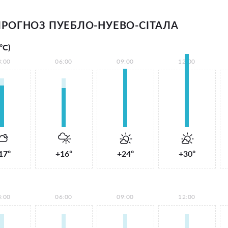
РОГНОЗ ПУЕБЛО-НУЕВО-СІТАЛА
°С)
3:00
06:00
09:00
12:00
17°
+16°
+24°
+30°
3:00
06:00
09:00
12:00