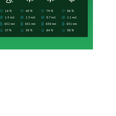
14 %
49 %
79 %
86 %
1.5 м/с
1.3 м/с
0.7 м/с
1.1 м/с
652 мм
651 мм
650 мм
651 мм
37 %
39 %
84 %
98 %