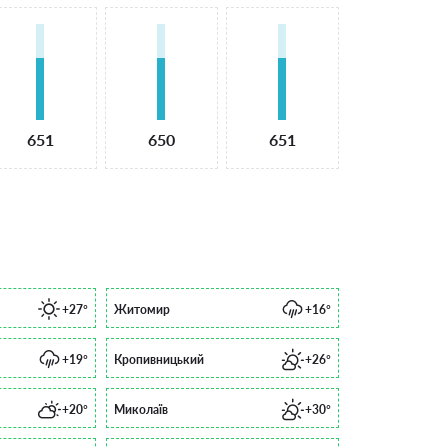
651
650
651
+27°
Житомир
+16°
+19°
Кропивницький
+26°
+20°
Миколаїв
+30°