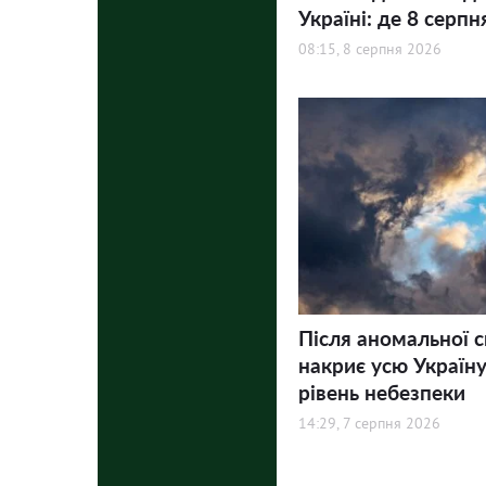
Україні: де 8 серпн
08:15, 8 серпня 2026
Після аномальної 
накриє усю Україну
рівень небезпеки
14:29, 7 серпня 2026