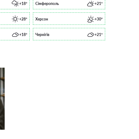
+18°
Сімферополь
+21°
+28°
Херсон
+30°
+18°
Чернігів
+21°