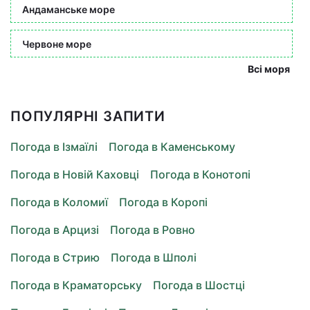
Андаманське море
Червоне море
Всі моря
ПОПУЛЯРНІ ЗАПИТИ
Погода в Ізмаїлі
Погода в Каменському
Погода в Новій Каховці
Погода в Конотопі
Погода в Коломиї
Погода в Коропі
Погода в Арцизі
Погода в Ровно
Погода в Стрию
Погода в Шполі
Погода в Краматорську
Погода в Шостці