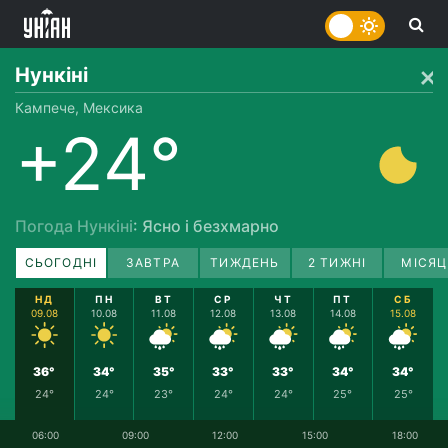
Нункіні
Кампече, Мексика
+24°
Погода Нункіні
: Ясно і безхмарно
СЬОГОДНІ
ЗАВТРА
ТИЖДЕНЬ
2 ТИЖНІ
МІСЯЦ
НД
ПН
ВТ
СР
ЧТ
ПТ
СБ
09.08
10.08
11.08
12.08
13.08
14.08
15.08
36°
34°
35°
33°
33°
34°
34°
24°
24°
23°
24°
24°
25°
25°
06:00
09:00
12:00
15:00
18:00