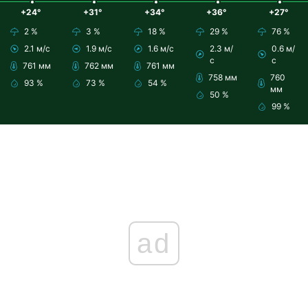
+24°
+31°
+34°
+36°
+27°
2 %
3 %
18 %
29 %
76 %
2.1 м/с
1.9 м/с
1.6 м/с
2.3 м/
0.6 м/
с
с
761 мм
762 мм
761 мм
758 мм
760
93 %
73 %
54 %
мм
50 %
99 %
ad