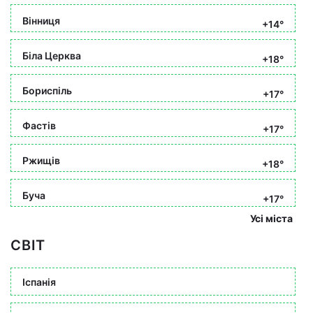
Вінниця
+14°
Біла Церква
+18°
Бориспіль
+17°
Фастів
+17°
Ржищів
+18°
Буча
+17°
Усі міста
СВІТ
Іспанія