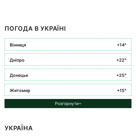
ПОГОДА В УКРАЇНІ
Вінниця
+14°
Дніпро
+22°
Донецьк
+25°
Житомир
+15°
Розгорнути
УКРАЇНА