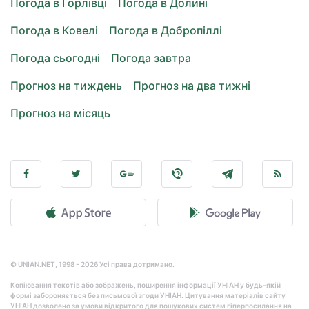
Погода в Горлівці
Погода в Долині
Погода в Ковелі
Погода в Добропіллі
Погода сьогодні
Погода завтра
Прогноз на тиждень
Прогноз на два тижні
Прогноз на місяць
© UNIAN.NET, 1998 - 2026 Усі права дотримано.
Копіювання текстів або зображень, поширення інформації УНІАН у будь-якій
формі забороняється без письмової згоди УНІАН. Цитування матеріалів сайту
УНІАН дозволено за умови відкритого для пошукових систем гіперпосилання на