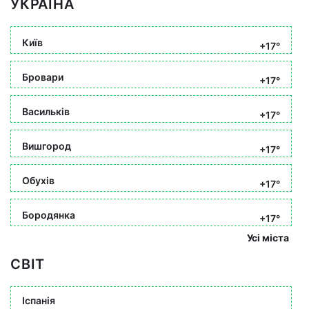
УКРАЇНА
Київ
+17°
Бровари
+17°
Васильків
+17°
Вишгород
+17°
Обухів
+17°
Бородянка
+17°
Усі міста
СВІТ
Іспанія