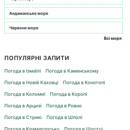
Андаманське море
Червоне море
Всі моря
ПОПУЛЯРНІ ЗАПИТИ
Погода в Ізмаїлі
Погода в Каменському
Погода в Новій Каховці
Погода в Конотопі
Погода в Коломиї
Погода в Коропі
Погода в Арцизі
Погода в Ровно
Погода в Стрию
Погода в Шполі
Погода в Краматорську
Погода в Шостці