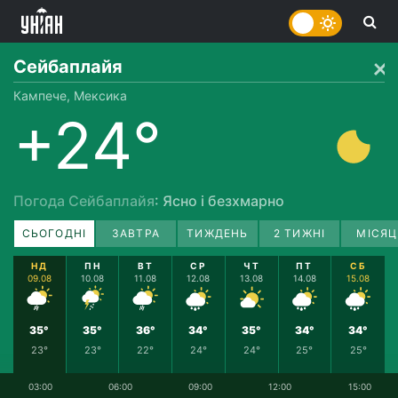
Сейбаплайя
Кампече, Мексика
+24°
Погода Сейбаплайя
: Ясно і безхмарно
СЬОГОДНІ
ЗАВТРА
ТИЖДЕНЬ
2 ТИЖНІ
МІСЯЦ
НД
ПН
ВТ
СР
ЧТ
ПТ
СБ
09.08
10.08
11.08
12.08
13.08
14.08
15.08
35°
35°
36°
34°
35°
34°
34°
23°
23°
22°
24°
24°
25°
25°
03:00
06:00
09:00
12:00
15:00