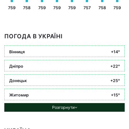
759
758
759
759
759
757
758
759
ПОГОДА В УКРАЇНІ
Вінниця
+14°
Дніпро
+22°
Донецьк
+25°
Житомир
+15°
Розгорнути