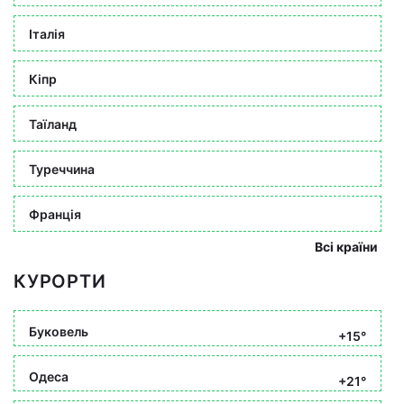
Італія
Кіпр
Таїланд
Туреччина
Франція
Всі країни
КУРОРТИ
Буковель
+15°
Одеса
+21°