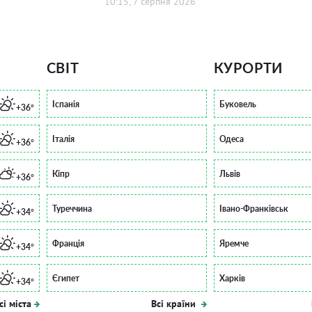
10:15, 7 серпня 2026
СВІТ
КУРОРТИ
Іспанія
Буковель
+36°
Італія
Одеса
+36°
Кіпр
Львів
+36°
Туреччина
Івано-Франківськ
+34°
Франція
Яремче
+34°
Єгипет
Харків
+34°
сі міста
Всі країни