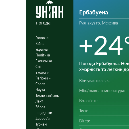
Ербабуена
погода
Ґуанахуато, Мексика
+24
Головна
Війна
Україна
Політика
Економіка
Погода Ербабуена
: Не
Світ
хмарність та легкий д
Екологія
Регіони
Відчувається як:
Спорт
Наука
Мін./mакс. температура:
Техно і зв'язок
Вологість:
Лайт
Зброя
Тиск:
Інциденти
Здоров'я
Вітер:
Туризм