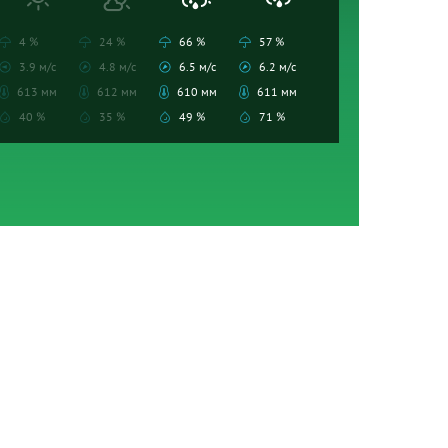
4 %
24 %
66 %
57 %
3.9 м/с
4.8 м/с
6.5 м/с
6.2 м/с
613 мм
612 мм
610 мм
611 мм
40 %
35 %
49 %
71 %