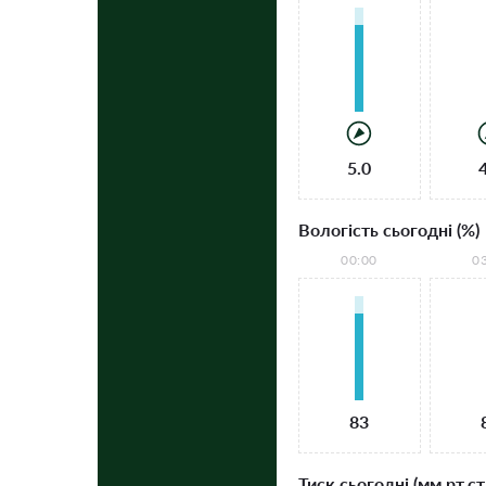
5.0
Вологість сьогодні (%)
00:00
0
83
Тиск сьогодні (мм рт.ст.