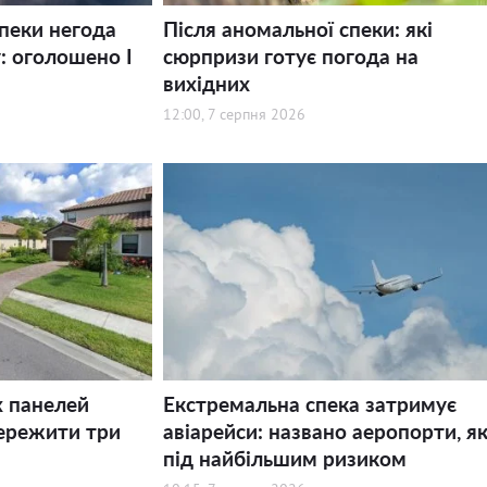
спеки негода
Після аномальної спеки: які
: оголошено І
сюрпризи готує погода на
вихідних
12:00, 7 серпня 2026
х панелей
Екстремальна спека затримує
ережити три
авіарейси: названо аеропорти, як
під найбільшим ризиком