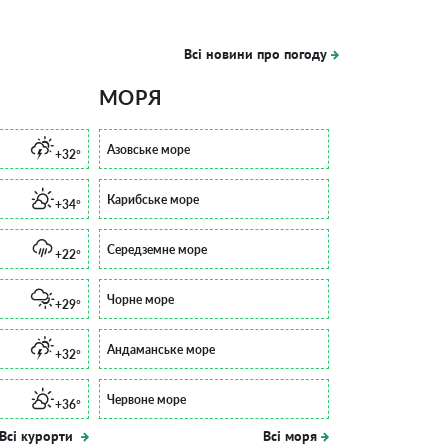
Всі новини про погоду
МОРЯ
Азовське море
+32°
Карибське море
+34°
Середземне море
+22°
Чорне море
+29°
Андаманське море
+32°
Червоне море
+36°
Всі курорти
Всі моря