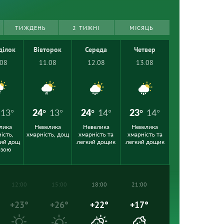
ТИЖДЕНЬ
2 ТИЖНІ
МІСЯЦЬ
ділок
Вівторок
Середа
Четвер
.08
11.08
12.08
13.08
13°
24°
13°
24°
14°
23°
14°
лика
Невелика
Невелика
Невелика
ість,
хмарність, дощ
хмарність та
хмарність та
ий дощ
легкий дощик
легкий дощик
озою
12:00
15:00
18:00
21:00
+23°
+26°
+22°
+17°