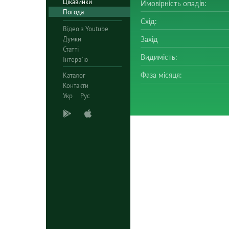
Цікавинки
Ймовірність опадів:
Погода
Схід:
Відео з Youtube
Думки
Захід
Статті
Видимість:
Інтерв`ю
Фаза місяця:
Каталог
Контакти
Укр
Рус