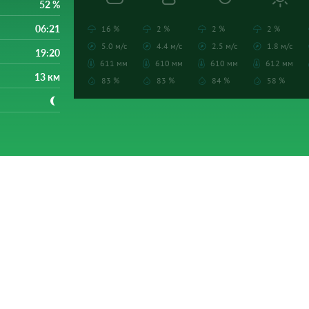
52 %
06:21
16 %
2 %
2 %
2 %
5.0 м/с
4.4 м/с
2.5 м/с
1.8 м/с
19:20
611 мм
610 мм
610 мм
612 мм
13 км
83 %
83 %
84 %
58 %