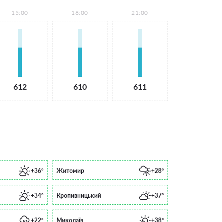
15:00
18:00
21:00
612
610
611
+36°
Житомир
+28°
+34°
Кропивницький
+37°
+22°
Миколаїв
+38°