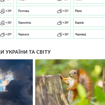
+34°
Полтава
+35°
Рівне
+36°
Тернопіль
+30°
Харків
+29°
Черкаси
+36°
Чернівці
 УКРАЇНИ ТА СВІТУ