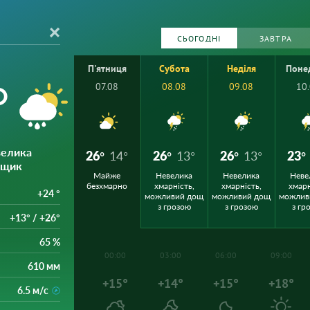
СЬОГОДНІ
ЗАВТРА
П'ятниця
Субота
Неділя
Поне
°
07.08
08.08
09.08
10
велика
26°
14°
26°
13°
26°
13°
23°
ощик
Майже
Невелика
Невелика
Неве
безхмарно
хмарність,
хмарність,
хмарн
+24 °
можливий дощ
можливий дощ
можлив
з грозою
з грозою
з гр
+13° / +26°
65 %
00:00
03:00
06:00
09:00
610 мм
+15°
+14°
+15°
+18°
6.5 м/с