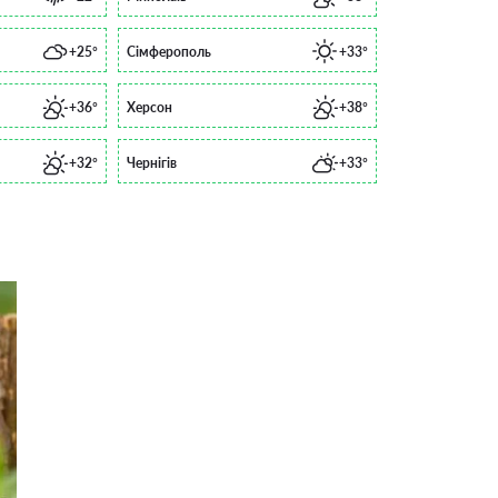
+25°
Сімферополь
+33°
+36°
Херсон
+38°
+32°
Чернігів
+33°