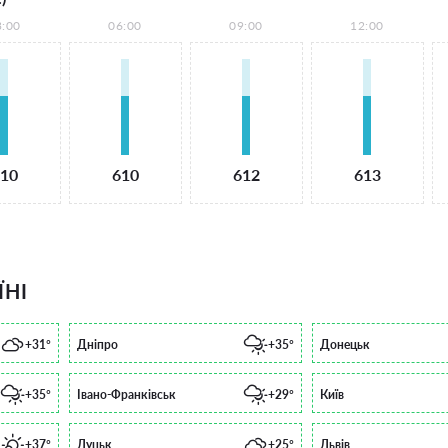
3:00
06:00
09:00
12:00
10
610
612
613
ЇНІ
+31°
Дніпро
+35°
Донецьк
+35°
Івано-Франківськ
+29°
Київ
+37°
Луцьк
+25°
Львів