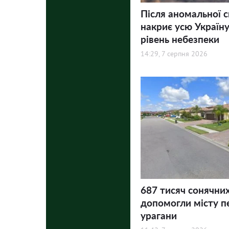
Після аномальної 
накриє усю Україну
рівень небезпеки
14:29, 7 серпня 2026
687 тисяч сонячни
допомогли місту п
урагани