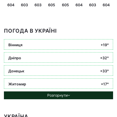
604
603
603
605
605
604
603
604
ПОГОДА В УКРАЇНІ
Вінниця
+19°
Дніпро
+32°
Донецьк
+33°
Житомир
+17°
Розгорнути
УКРАЇНА