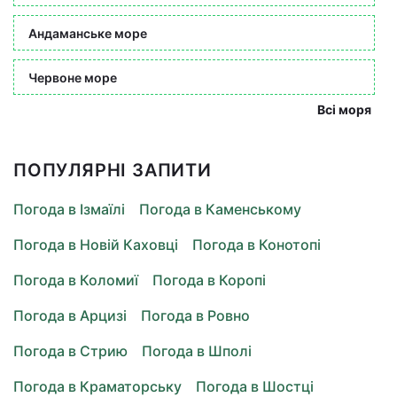
Андаманське море
Червоне море
Всі моря
ПОПУЛЯРНІ ЗАПИТИ
Погода в Ізмаїлі
Погода в Каменському
Погода в Новій Каховці
Погода в Конотопі
Погода в Коломиї
Погода в Коропі
Погода в Арцизі
Погода в Ровно
Погода в Стрию
Погода в Шполі
Погода в Краматорську
Погода в Шостці