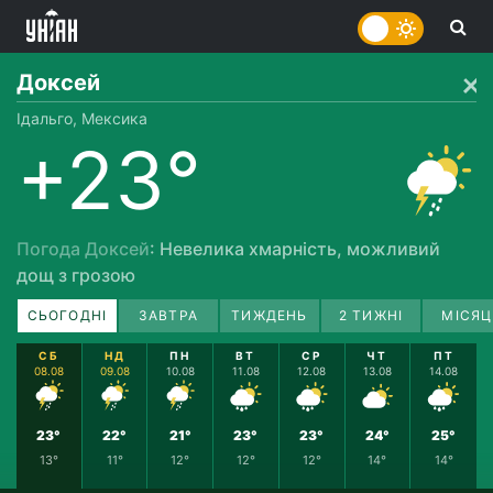
Доксей
Ідальго, Мексика
+23°
Погода Доксей
: Невелика хмарність, можливий
дощ з грозою
СЬОГОДНІ
ЗАВТРА
ТИЖДЕНЬ
2 ТИЖНІ
МІСЯЦ
СБ
НД
ПН
ВТ
СР
ЧТ
ПТ
08.08
09.08
10.08
11.08
12.08
13.08
14.08
23°
22°
21°
23°
23°
24°
25°
13°
11°
12°
12°
12°
14°
14°