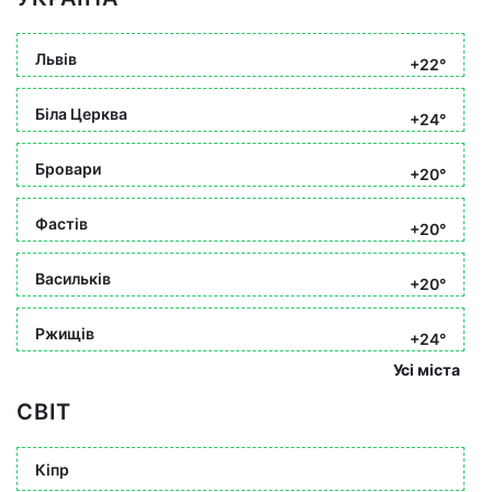
Львів
+22°
Біла Церква
+24°
Бровари
+20°
Фастів
+20°
Васильків
+20°
Ржищів
+24°
Усі міста
СВІТ
Кіпр