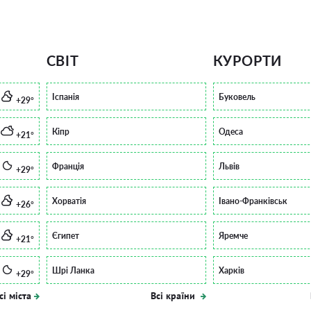
СВІТ
КУРОРТИ
Іспанія
Буковель
+29°
Кіпр
Одеса
+21°
Франція
Львів
+29°
Хорватія
Івано-Франківськ
+26°
Єгипет
Яремче
+21°
Шрі Ланка
Харків
+29°
сі міста
Всі країни