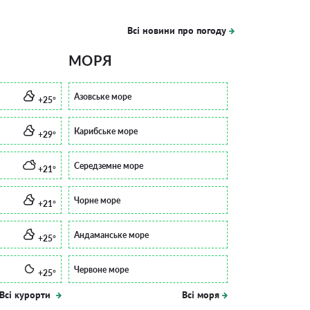
Всі новини про погоду
МОРЯ
Азовське море
+25°
Карибське море
+29°
Середземне море
+21°
Чорне море
+21°
Андаманське море
+25°
Червоне море
+25°
Всі курорти
Всі моря