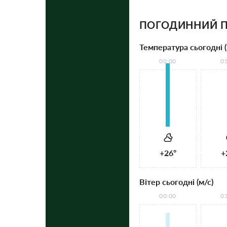
ПОГОДИННИЙ П
Температура сьогодні (
00:00
0
+26°
+
Вітер сьогодні (м/с)
00:00
0