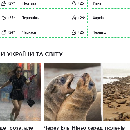
+29°
Полтава
+25°
Рівне
+25°
Тернопіль
+26°
Харків
+24°
Черкаси
+26°
Чернівці
 УКРАЇНИ ТА СВІТУ
де гроза, але
Через Ель-Ніньо серед тюленів