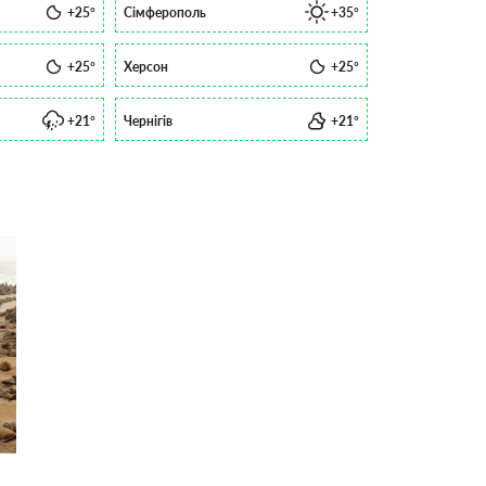
+25°
Сімферополь
+35°
+25°
Херсон
+25°
+21°
Чернігів
+21°