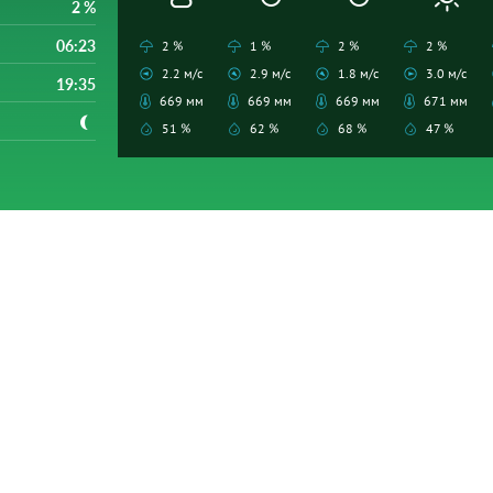
2 %
06:23
2 %
1 %
2 %
2 %
2.2 м/с
2.9 м/с
1.8 м/с
3.0 м/с
19:35
669 мм
669 мм
669 мм
671 мм
51 %
62 %
68 %
47 %