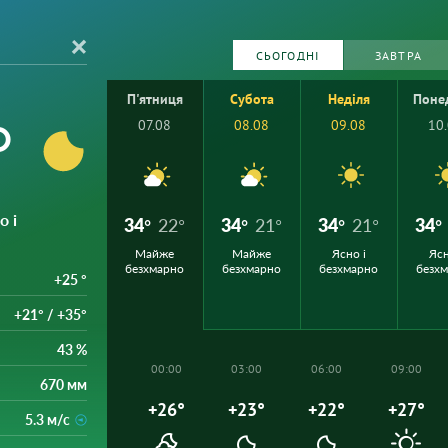
СЬОГОДНІ
ЗАВТРА
П'ятниця
Субота
Неділя
Поне
°
07.08
08.08
09.08
10
о і
34°
22°
34°
21°
34°
21°
34°
Майже
Майже
Ясно і
Ясн
безхмарно
безхмарно
безхмарно
безх
+25 °
+21° / +35°
43 %
00:00
03:00
06:00
09:00
670 мм
+26°
+23°
+22°
+27°
5.3 м/с