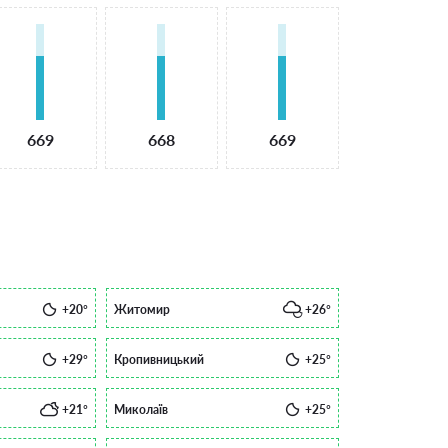
669
668
669
+20°
Житомир
+26°
+29°
Кропивницький
+25°
+21°
Миколаїв
+25°