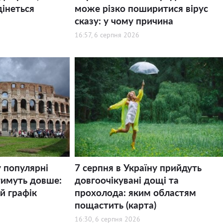
дінеться
може різко поширитися вірус
сказу: у чому причина
16:57, 6 серпня 2026
у популярні
7 серпня в Україну прийдуть
тимуть довше:
довгоочікувані дощі та
й графік
прохолода: яким областям
пощастить (карта)
16:30, 6 серпня 2026