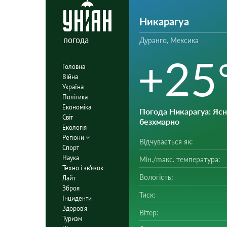
Никарагуа
погода
Дуранго, Мексика
+25
Головна
Війна
Україна
Політика
Економіка
Погода Никарагуа
: Ясн
Світ
безхмарно
Екологія
Регіони
Відчувається як:
Спорт
Наука
Мін./mакс. температура:
Техно і зв'язок
Вологість:
Лайт
Зброя
Тиск:
Інциденти
Здоров'я
Вітер:
Туризм