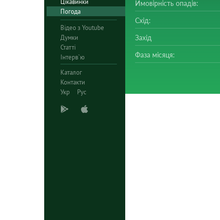
Цікавинки
Ймовірність опадів:
Погода
Схід:
Відео з Youtube
Думки
Захід
Статті
Фаза місяця:
Інтерв`ю
Каталог
Контакти
Укр
Рус