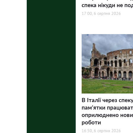
спека нікуди не по
17:00, 6 серпня 2026
В Італії через спек
пам'ятки працюва
оприлюднено нови
роботи
16:50, 6 серпня 2026