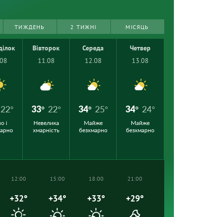
ТИЖДЕНЬ
2 ТИЖНІ
МІСЯЦЬ
ділок
Вівторок
Середа
Четвер
.08
11.08
12.08
13.08
22°
33°
22°
34°
25°
34°
24°
о і
Невелика
Майже
Майже
марно
хмарність
безхмарно
безхмарно
12:00
15:00
18:00
21:00
+32°
+34°
+33°
+29°