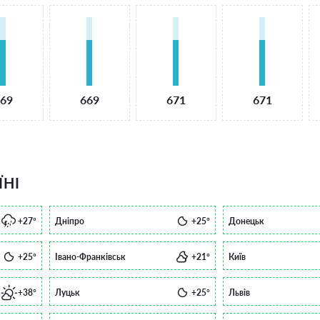
69
669
671
671
ЇНІ
+27°
Дніпро
+25°
Донецьк
+25°
Івано-Франківськ
+21°
Київ
+38°
Луцьк
+25°
Львів