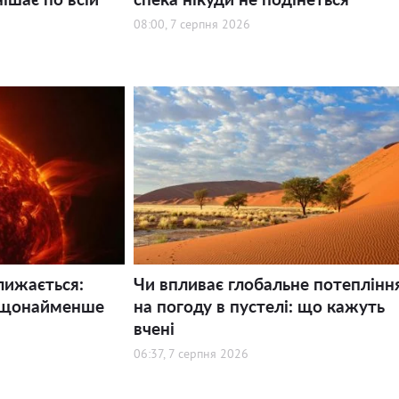
08:00, 7 серпня 2026
лижається:
Чи впливає глобальне потеплінн
 щонайменше
на погоду в пустелі: що кажуть
вчені
06:37, 7 серпня 2026