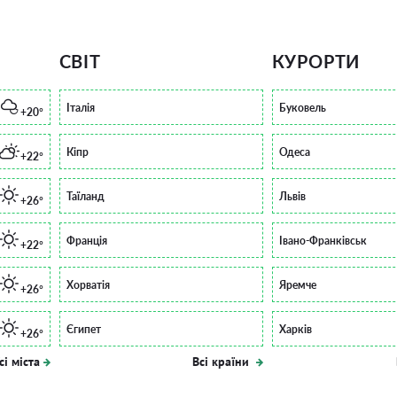
СВІТ
КУРОРТИ
Італія
Буковель
+20°
Кіпр
Одеса
+22°
Таїланд
Львів
+26°
Франція
Івано-Франківськ
+22°
Хорватія
Яремче
+26°
Єгипет
Харків
+26°
сі міста
Всі країни