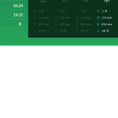
06:24
2 %
2 %
2 %
2 %
19:37
1.8 м/с
2.6 м/с
1.3 м/с
2.0 м/с
653 мм
652 мм
653 мм
654 мм
43 %
52 %
61 %
48 %