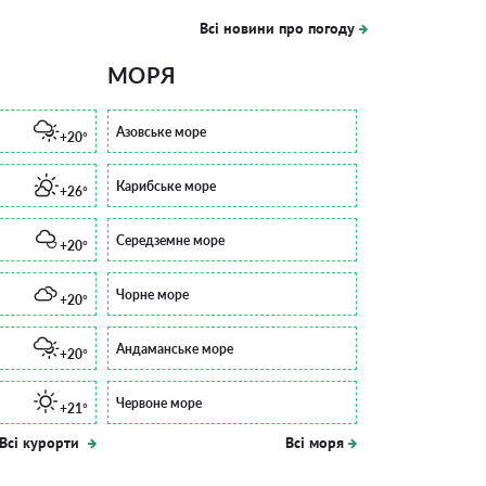
Всі новини про погоду
МОРЯ
Азовське море
+20°
Карибське море
+26°
Середземне море
+20°
Чорне море
+20°
Андаманське море
+20°
Червоне море
+21°
Всі курорти
Всі моря