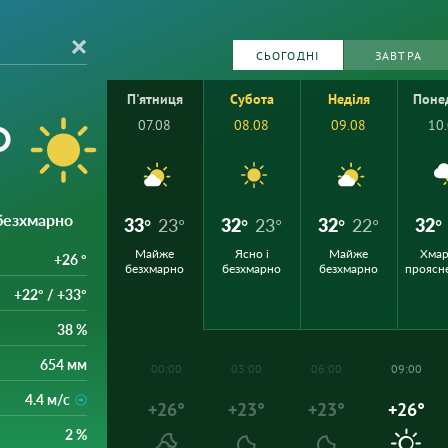
СЬОГОДНІ
ЗАВТРА
П'ятниця
Субота
Неділя
Поне
°
07.08
08.08
09.08
10
 безхмарно
33°
23°
32°
23°
32°
22°
32°
Майже
Ясно і
Майже
Хмар
+26 °
безхмарно
безхмарно
безхмарно
проясн
+22° / +33°
38 %
654 мм
00:00
03:00
06:00
09:00
4.4 м/с
+26°
+23°
+23°
+26°
2 %