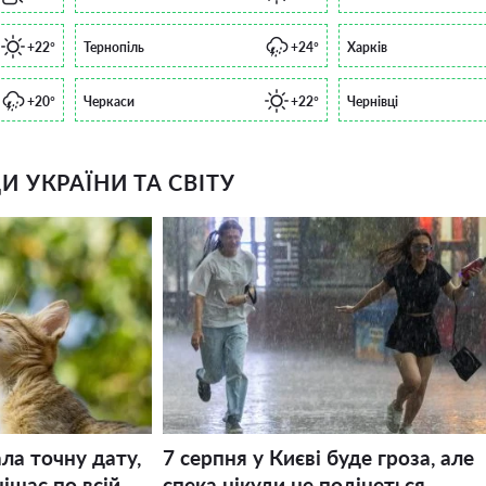
+22°
Тернопіль
+24°
Харків
+20°
Черкаси
+22°
Чернівці
 УКРАЇНИ ТА СВІТУ
ла точну дату,
7 серпня у Києві буде гроза, але
ішає по всій
спека нікуди не подінеться