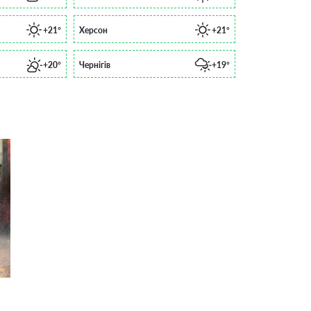
+21°
Херсон
+21°
+20°
Чернігів
+19°