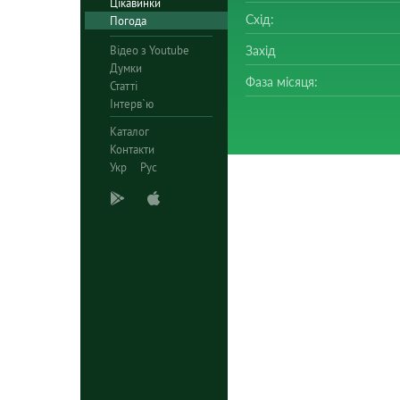
Цікавинки
Схід:
Погода
Відео з Youtube
Захід
Думки
Фаза місяця:
Статті
Інтерв`ю
Каталог
Контакти
Укр
Рус