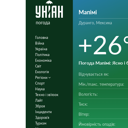
Мапімі
погода
Дуранго, Мексика
+26
Головна
Війна
Україна
Політика
Економіка
Погода Мапімі
: Ясно і
Світ
Екологія
Відчувається як:
Регіони
Спорт
Мін./mакс. температура:
Наука
Вологість:
Техно і зв'язок
Лайт
Тиск:
Зброя
Інциденти
Вітер:
Здоров'я
Туризм
Ймовірність опадів: