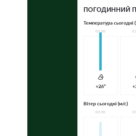
ПОГОДИННИЙ П
Температура сьогодні (
00:00
0
+26°
+
Вітер сьогодні (м/с)
00:00
0