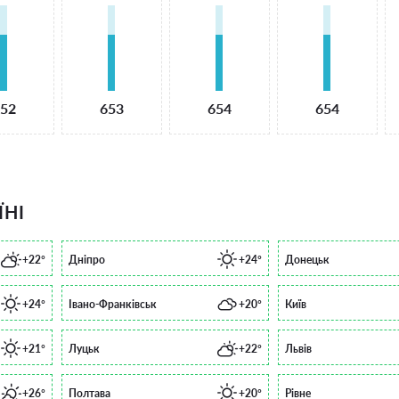
52
653
654
654
ЇНІ
+22°
Дніпро
+24°
Донецьк
+24°
Івано-Франківськ
+20°
Київ
+21°
Луцьк
+22°
Львів
+26°
Полтава
+20°
Рівне