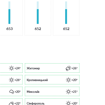
653
652
652
+24°
Житомир
+26°
+26°
Кропивницький
+20°
+20°
Миколаїв
+21°
+22°
Сімферополь
+20°