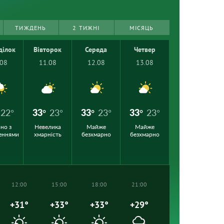
ТИЖДЕНЬ
2 ТИЖНІ
МІСЯЦЬ
ділок
Вівторок
Середа
Четвер
.08
11.08
12.08
13.08
22°
33°
23°
33°
23°
33°
23°
но з
Невелика
Майже
Майже
еннями
хмарність
безхмарно
безхмарно
12:00
15:00
18:00
21:00
+31°
+33°
+33°
+29°