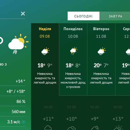
СЬОГОДНІ
ЗАВТРА
Неділя
Понеділок
Вівторок
Сер
°
09.08
10.08
11.08
12
о з
18°
9°
18°
8°
20°
7°
19°
Невелика
Невелика
Невелика
Неве
хмарність та
хмарність,
хмарність та
хмарні
+14 °
легкий дощик
можливий дощ
легкий дощик
легкий
з грозою
+8° / +18°
86 %
00:00
03:00
06:00
09:00
560 мм
+11°
+10°
+9°
+13°
3.1 м/с