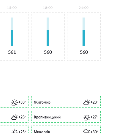
15:00
18:00
21:00
561
560
560
+33°
Житомир
+23°
+23°
Кропивницький
+27°
+25°
Миколаїв
+30°