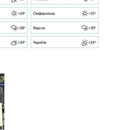
+24°
Сімферополь
+35°
+28°
Херсон
+30°
+24°
Чернігів
+24°