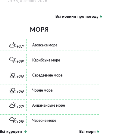
23:53, 8 серпня 2026
Всі новини про погоду
МОРЯ
Азовське море
+27°
Карибське море
+29°
Середземне море
+25°
Чорне море
+26°
Андаманське море
+27°
Червоне море
+28°
Всі курорти
Всі моря