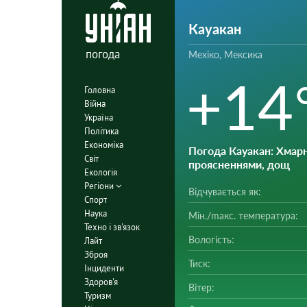
Кауакан
погода
Мехіко, Мексика
+14
Головна
Війна
Україна
Політика
Економіка
Погода Кауакан
: Хмарн
Світ
проясненнями, дощ
Екологія
Регіони
Відчувається як:
Спорт
Наука
Мін./mакс. температура:
Техно і зв'язок
Вологість:
Лайт
Зброя
Тиск:
Інциденти
Здоров'я
Вітер:
Туризм