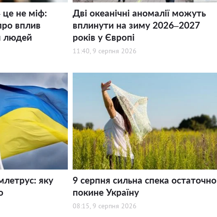
 це не міф:
Дві океанічні аномалії можуть
про вплив
вплинути на зиму 2026–2027
я людей
років у Європі
11:40, 9 серпня 2026
млетрус: яку
9 серпня сильна спека остаточно
о
покине Україну
08:15, 9 серпня 2026