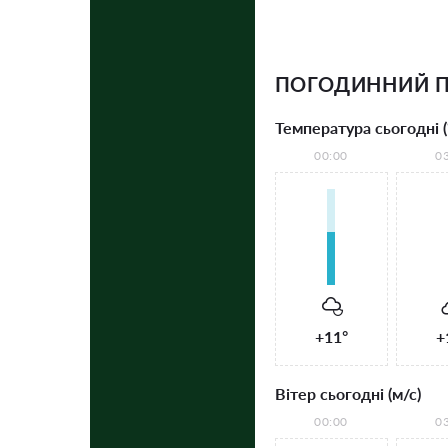
ПОГОДИННИЙ П
Температура сьогодні (
00:00
0
+11°
+
Вітер сьогодні (м/с)
00:00
0