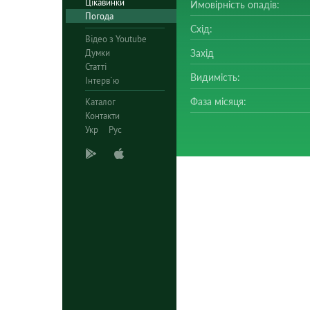
Цікавинки
Ймовірність опадів:
Погода
Схід:
Відео з Youtube
Думки
Захід
Статті
Видимість:
Інтерв`ю
Фаза місяця:
Каталог
Контакти
Укр
Рус