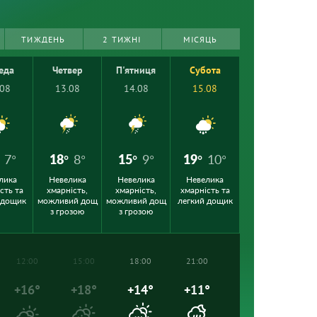
ТИЖДЕНЬ
2 ТИЖНІ
МІСЯЦЬ
еда
Четвер
П'ятниця
Субота
.08
13.08
14.08
15.08
7°
18°
8°
15°
9°
19°
10°
лика
Невелика
Невелика
Невелика
сть та
хмарність,
хмарність,
хмарність та
 дощик
можливий дощ
можливий дощ
легкий дощик
з грозою
з грозою
12:00
15:00
18:00
21:00
+16°
+18°
+14°
+11°