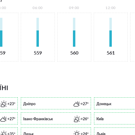
3:00
06:00
09:00
12:00
59
559
560
561
ЇНІ
+23°
Дніпро
+27°
Донецьк
+27°
Івано-Франківськ
+26°
Київ
+35°
Луцьк
+24°
Львів