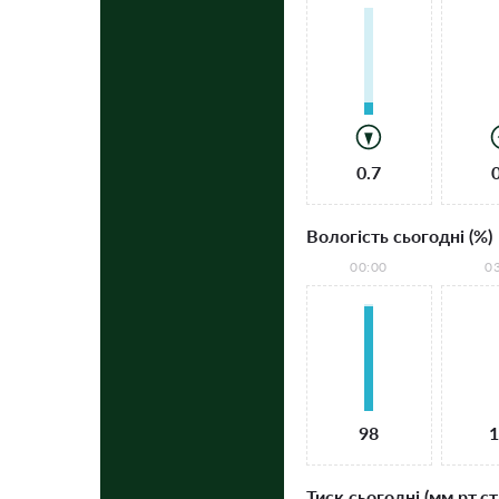
0.7
Вологість сьогодні (%)
00:00
0
98
1
Тиск сьогодні (мм рт.ст.