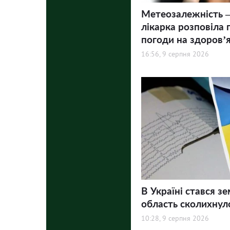
Метеозалежність –
лікарка розповіла 
погоди на здоров’
16:56, 9 серпня 2026
В Україні стався зе
область сколихнул
10:28, 9 серпня 2026