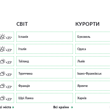
СВІТ
КУРОРТИ
Іспанія
Буковель
+25°
Італія
Одеса
+23°
Таїланд
Львів
+23°
Туреччина
Івано-Франківськ
+23°
Франція
Яремче
+23°
Шрі Ланка
Харків
+23°
сі міста
Всі країни