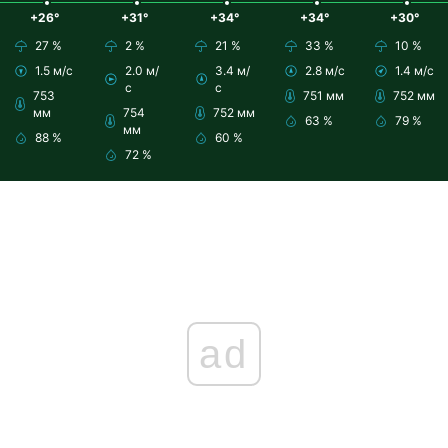
+26°
+31°
+34°
+34°
+30°
27 %
2 %
21 %
33 %
10 %
1.5 м/с
2.0 м/
3.4 м/
2.8 м/с
1.4 м/с
с
с
753
751 мм
752 мм
мм
754
752 мм
63 %
79 %
мм
88 %
60 %
72 %
ad