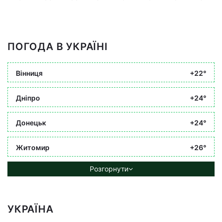
ПОГОДА В УКРАЇНІ
Вінниця
+22°
Дніпро
+24°
Донецьк
+24°
Житомир
+26°
Розгорнути
УКРАЇНА