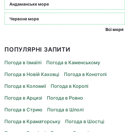
Андаманське море
Червоне море
Всі моря
ПОПУЛЯРНІ ЗАПИТИ
Погода в Ізмаїлі
Погода в Каменському
Погода в Новій Каховці
Погода в Конотопі
Погода в Коломиї
Погода в Коропі
Погода в Арцизі
Погода в Ровно
Погода в Стрию
Погода в Шполі
Погода в Краматорську
Погода в Шостці