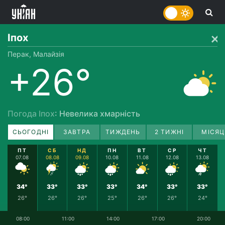
Іпох
Перак, Малайзія
+26°
Погода Іпох
: Невелика хмарність
СЬОГОДНІ
ЗАВТРА
ТИЖДЕНЬ
2 ТИЖНІ
МІСЯЦ
ПТ
СБ
НД
ПН
ВТ
СР
ЧТ
07.08
08.08
09.08
10.08
11.08
12.08
13.08
34°
33°
33°
33°
34°
33°
33°
26°
26°
26°
25°
26°
26°
24°
08:00
11:00
14:00
17:00
20:00