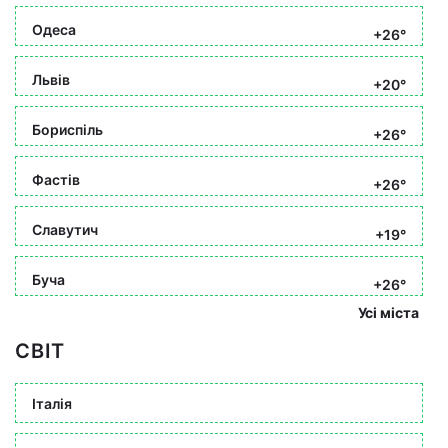
Одеса
+26°
Львів
+20°
Бориспіль
+26°
Фастів
+26°
Славутич
+19°
Буча
+26°
Усі міста
СВІТ
Італія