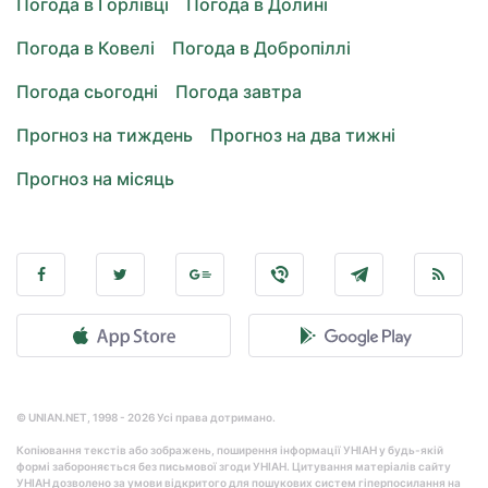
Погода в Горлівці
Погода в Долині
Погода в Ковелі
Погода в Добропіллі
Погода сьогодні
Погода завтра
Прогноз на тиждень
Прогноз на два тижні
Прогноз на місяць
© UNIAN.NET, 1998 - 2026 Усі права дотримано.
Копіювання текстів або зображень, поширення інформації УНІАН у будь-якій
формі забороняється без письмової згоди УНІАН. Цитування матеріалів сайту
УНІАН дозволено за умови відкритого для пошукових систем гіперпосилання на