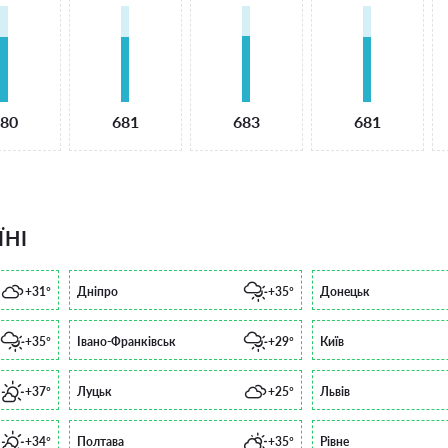
80
681
683
681
ЇНІ
+31°
Дніпро
+35°
Донецьк
+35°
Івано-Франківськ
+29°
Київ
+37°
Луцьк
+25°
Львів
+34°
Полтава
+35°
Рівне