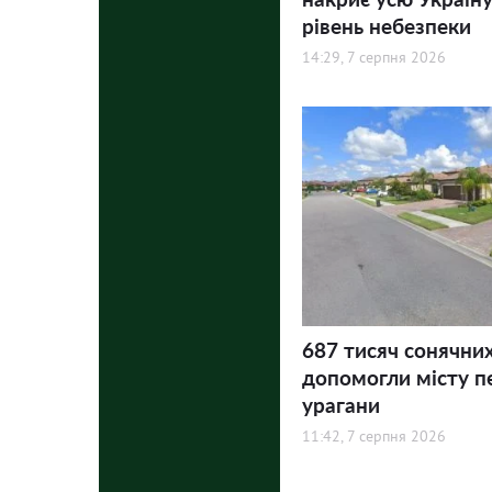
рівень небезпеки
14:29, 7 серпня 2026
687 тисяч сонячни
допомогли місту п
урагани
11:42, 7 серпня 2026