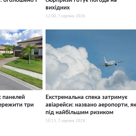
вихідних
12:00, 7 серпня 2026
х панелей
Екстремальна спека затримує
ережити три
авіарейси: названо аеропорти, як
під найбільшим ризиком
10:15, 7 серпня 2026