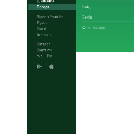
Цікавинки
Схід:
Погода
Відео з Youtube
Захід
Думки
Фаза місяця:
Статті
Інтерв`ю
Каталог
Контакти
Укр
Рус