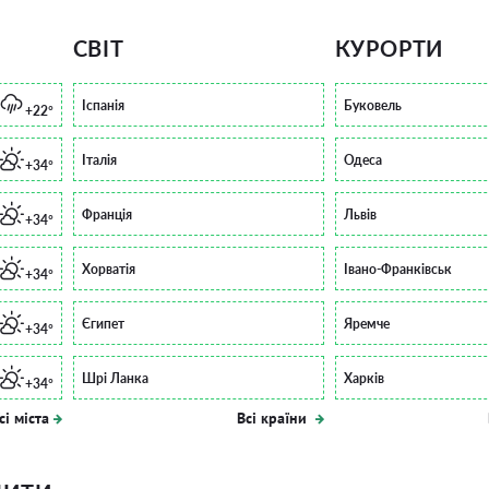
СВІТ
КУРОРТИ
Іспанія
Буковель
+22°
Італія
Одеса
+34°
Франція
Львів
+34°
Хорватія
Івано-Франківськ
+34°
Єгипет
Яремче
+34°
Шрі Ланка
Харків
+34°
сі міста
Всі країни