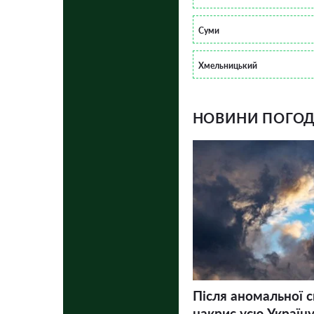
Суми
Хмельницький
НОВИНИ ПОГОДИ
Після аномальної 
накриє усю Україну