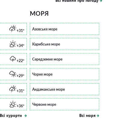
Всі новини про погоду
МОРЯ
Азовське море
+31°
Карибське море
+34°
Середземне море
+22°
Чорне море
+29°
Андаманське море
+31°
Червоне море
+36°
Всі курорти
Всі моря