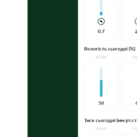
0.7
Вологість сьогодні (%)
02:00
0
56
Тиск сьогодні (мм рт.ст.
02:00
0