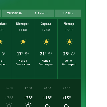
ТИЖДЕНЬ
2 ТИЖНІ
МІСЯЦЬ
ділок
Вівторок
Середа
Четвер
.08
11.08
12.08
13.08
3°
17°
5°
21°
5°
25°
8°
о і
Ясно і
Ясно і
Ясно і
марно
безхмарно
безхмарно
безхмарно
14:00
17:00
20:00
23:00
+26°
+28°
+18°
+15°