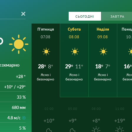
СЬОГОДНІ
ЗАВТРА
П'ятниця
Субота
Неділя
Поне
°
07.08
08.08
09.08
10
безхмарно
28°
8°
29°
11°
18°
7°
16°
Ясно і
Ясно і
Ясно і
Ясн
+28 °
безхмарно
безхмарно
безхмарно
безх
+10° / +29°
33 %
680 мм
02:00
05:00
08:00
11:00
4.8 м/с
+10°
+9°
+8°
+19°
5 %