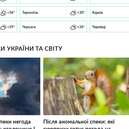
+36°
Тернопіль
+30°
Харків
+29°
Черкаси
+36°
Чернівці
 УКРАЇНИ ТА СВІТУ
спеки негода
Після аномальної спеки: які
: оголошено І
сюрпризи готує погода на