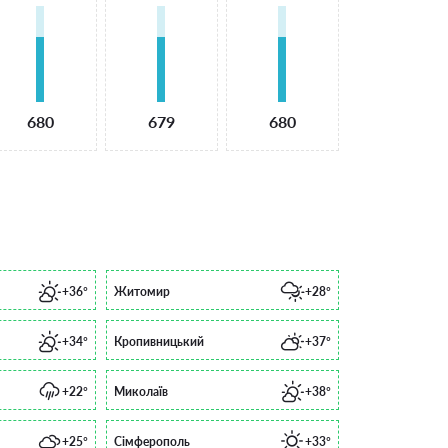
680
679
680
+36°
Житомир
+28°
+34°
Кропивницький
+37°
+22°
Миколаїв
+38°
+25°
Сімферополь
+33°