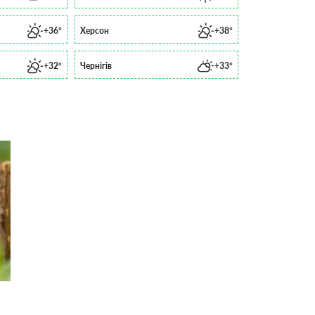
+36°
Херсон
+38°
+32°
Чернігів
+33°