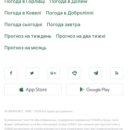
Погода в Горлівці
Погода в Долині
Погода в Ковелі
Погода в Добропіллі
Погода сьогодні
Погода завтра
Прогноз на тиждень
Прогноз на два тижні
Прогноз на місяць
© UNIAN.NET, 1998 - 2026 Усі права дотримано.
Копіювання текстів або зображень, поширення інформації УНІАН у будь-якій
формі забороняється без письмової згоди УНІАН. Цитування матеріалів сайту
УНІАН дозволено за умови відкритого для пошукових систем гіперпосилання на