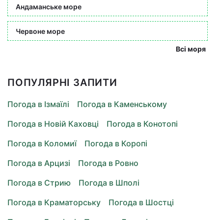
Андаманське море
Червоне море
Всі моря
ПОПУЛЯРНІ ЗАПИТИ
Погода в Ізмаїлі
Погода в Каменському
Погода в Новій Каховці
Погода в Конотопі
Погода в Коломиї
Погода в Коропі
Погода в Арцизі
Погода в Ровно
Погода в Стрию
Погода в Шполі
Погода в Краматорську
Погода в Шостці