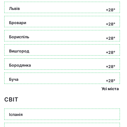
Львів
+28°
Бровари
+28°
Бориспіль
+28°
Вишгород
+28°
Бородянка
+28°
Буча
+28°
Усі міста
СВІТ
Іспанія