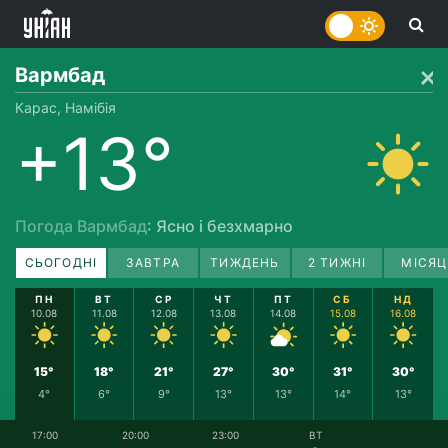
Вармбад
Карас, Намібія
+13°
Погода Вармбад
: Ясно і безхмарно
СЬОГОДНІ
ЗАВТРА
ТИЖДЕНЬ
2 ТИЖНІ
МІСЯЦ
ПН
ВТ
СР
ЧТ
ПТ
СБ
НД
10.08
11.08
12.08
13.08
14.08
15.08
16.08
15°
18°
21°
27°
30°
31°
30°
4°
6°
9°
13°
13°
14°
13°
17:00
20:00
23:00
ВТ