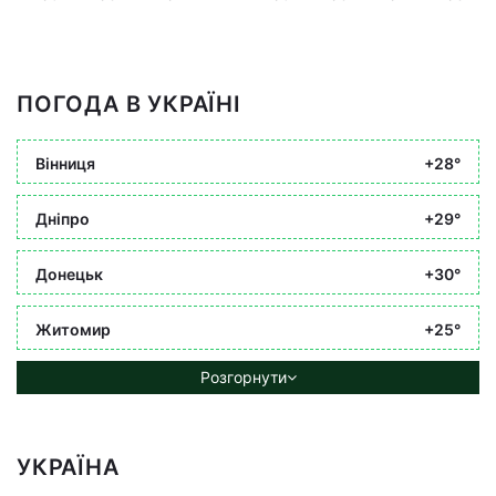
ПОГОДА В УКРАЇНІ
Вінниця
+28°
Дніпро
+29°
Донецьк
+30°
Житомир
+25°
Розгорнути
УКРАЇНА