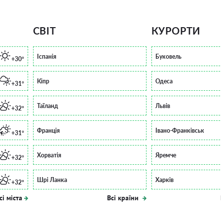
СВІТ
КУРОРТИ
Іспанія
Буковель
+30°
Кіпр
Одеса
+31°
Таїланд
Львів
+32°
Франція
Івано-Франківськ
+31°
Хорватія
Яремче
+32°
Шрі Ланка
Харків
+32°
сі міста
Всі країни