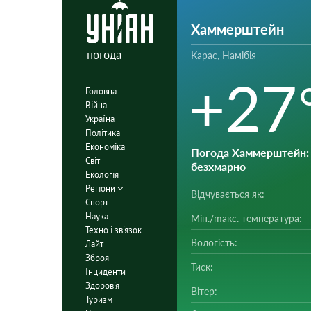
Хаммерштейн
погода
Карас, Намібія
+27
Головна
Війна
Україна
Політика
Економіка
Погода Хаммерштейн
:
Світ
безхмарно
Екологія
Регіони
Відчувається як:
Спорт
Наука
Мін./mакс. температура:
Техно і зв'язок
Вологість:
Лайт
Зброя
Тиск:
Інциденти
Здоров'я
Вітер:
Туризм