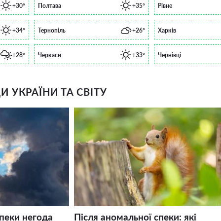
+30°
Полтава
+35°
Рівне
+34°
Тернопіль
+26°
Харків
+28°
Черкаси
+33°
Чернівці
 УКРАЇНИ ТА СВІТУ
спеки негода
Після аномальної спеки: які