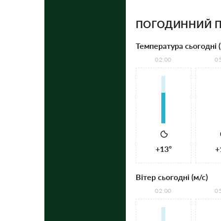
ПОГОДИННИЙ 
Температура сьогодні (
02:00
0
+13°
+
Вітер сьогодні (м/с)
02:00
0