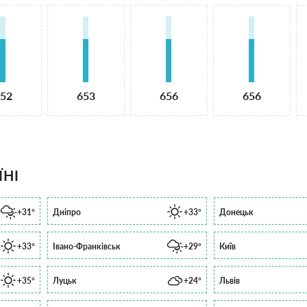
52
653
656
656
ЇНІ
+31°
Дніпро
+33°
Донецьк
+33°
Івано-Франківськ
+29°
Київ
+35°
Луцьк
+24°
Львів