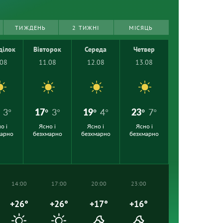
ТИЖДЕНЬ
2 ТИЖНІ
МІСЯЦЬ
ділок
Вівторок
Середа
Четвер
.08
11.08
12.08
13.08
3°
17°
3°
19°
4°
23°
7°
о і
Ясно і
Ясно і
Ясно і
марно
безхмарно
безхмарно
безхмарно
14:00
17:00
20:00
23:00
+26°
+26°
+17°
+16°