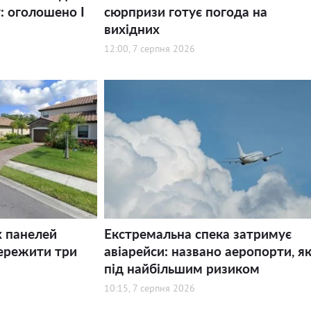
: оголошено І
сюрпризи готує погода на
вихідних
12:00, 7 серпня 2026
х панелей
Екстремальна спека затримує
ережити три
авіарейси: названо аеропорти, як
під найбільшим ризиком
10:15, 7 серпня 2026