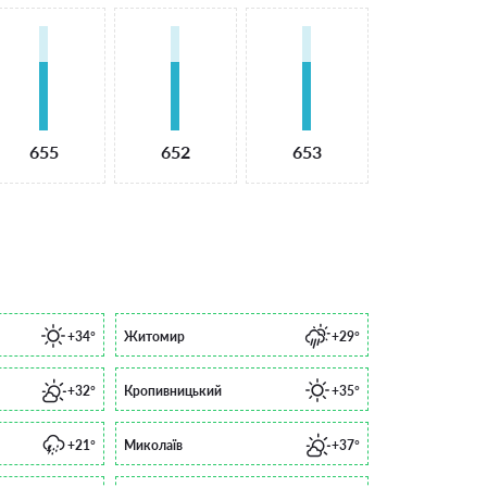
655
652
653
+34°
Житомир
+29°
+32°
Кропивницький
+35°
+21°
Миколаїв
+37°