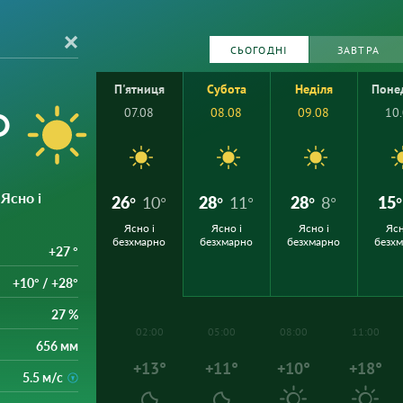
СЬОГОДНІ
ЗАВТРА
П'ятниця
Субота
Неділя
Поне
°
07.08
08.08
09.08
10
 Ясно і
26°
10°
28°
11°
28°
8°
15°
Ясно і
Ясно і
Ясно і
Ясн
безхмарно
безхмарно
безхмарно
безх
+27 °
+10° / +28°
27 %
02:00
05:00
08:00
11:00
656 мм
+13°
+11°
+10°
+18°
5.5 м/с