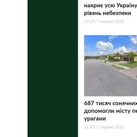
накриє усю Україну
рівень небезпеки
14:29, 7 серпня 2026
687 тисяч сонячни
допомогли місту п
урагани
11:42, 7 серпня 2026