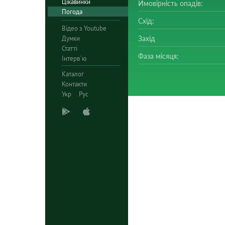
Цікавинки
Ймовірність опадів:
Погода
Схід:
Відео з Youtube
Думки
Захід
Статті
Фаза місяця:
Інтерв`ю
Каталог
Контакти
Укр
Рус