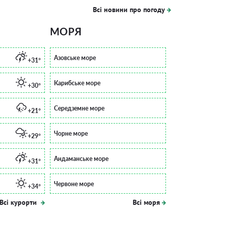
Всі новини про погоду
МОРЯ
Азовське море
+31°
Карибське море
+30°
Середземне море
+21°
Чорне море
+29°
Андаманське море
+31°
Червоне море
+34°
Всі курорти
Всі моря