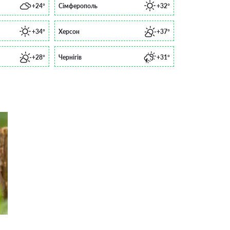
+24°
Сімферополь
+32°
+34°
Херсон
+37°
+28°
Чернігів
+31°