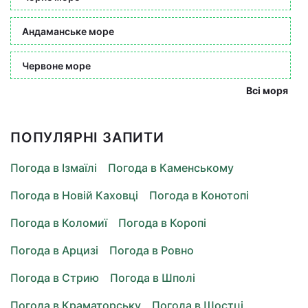
Андаманське море
Червоне море
Всі моря
ПОПУЛЯРНІ ЗАПИТИ
Погода в Ізмаїлі
Погода в Каменському
Погода в Новій Каховці
Погода в Конотопі
Погода в Коломиї
Погода в Коропі
Погода в Арцизі
Погода в Ровно
Погода в Стрию
Погода в Шполі
Погода в Краматорську
Погода в Шостці