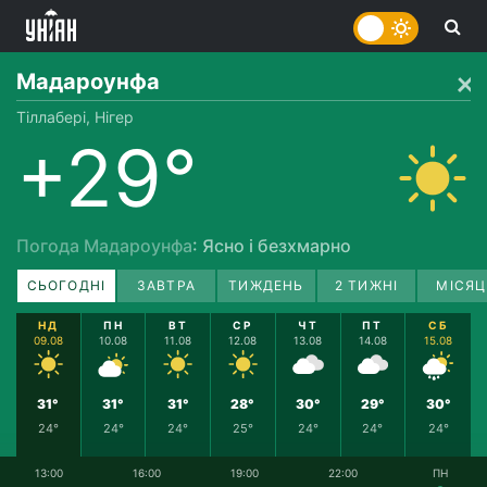
Мадароунфа
Тіллабері, Нігер
+29°
Погода Мадароунфа
: Ясно і безхмарно
СЬОГОДНІ
ЗАВТРА
ТИЖДЕНЬ
2 ТИЖНІ
МІСЯЦ
НД
ПН
ВТ
СР
ЧТ
ПТ
СБ
09.08
10.08
11.08
12.08
13.08
14.08
15.08
31°
31°
31°
28°
30°
29°
30°
24°
24°
24°
25°
24°
24°
24°
13:00
16:00
19:00
22:00
ПН