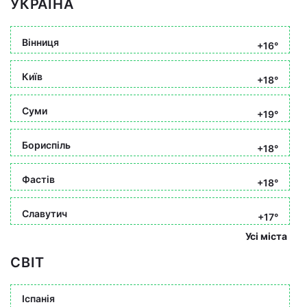
УКРАЇНА
Вінниця
+16°
Київ
+18°
Суми
+19°
Бориспіль
+18°
Фастів
+18°
Славутич
+17°
Усі міста
СВІТ
Іспанія