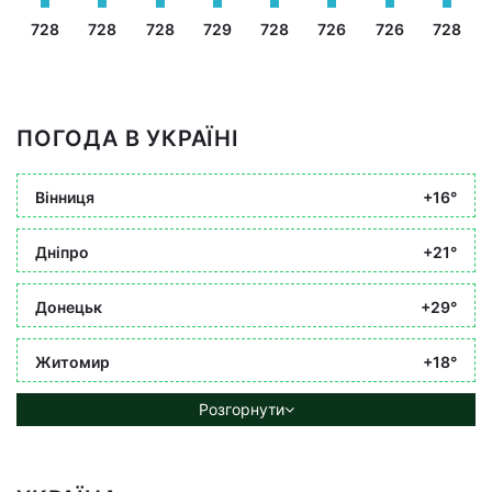
728
728
728
729
728
726
726
728
ПОГОДА В УКРАЇНІ
Вінниця
+16°
Дніпро
+21°
Донецьк
+29°
Житомир
+18°
Розгорнути