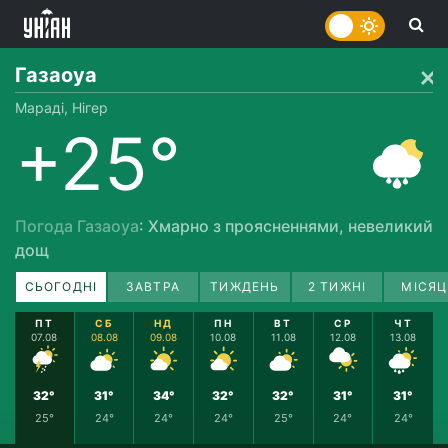
Газаоуа
Мараді, Нігер
+25°
Погода Газаоуа
: Хмарно з проясненнями, невеликий
дощ
СЬОГОДНІ
ЗАВТРА
ТИЖДЕНЬ
2 ТИЖНІ
МІСЯЦ
ПТ
СБ
НД
ПН
ВТ
СР
ЧТ
07.08
08.08
09.08
10.08
11.08
12.08
13.08
32°
31°
34°
32°
32°
31°
31°
25°
24°
24°
24°
25°
24°
24°