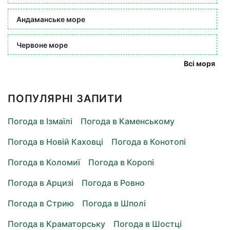
Андаманське море
Червоне море
Всі моря
ПОПУЛЯРНІ ЗАПИТИ
Погода в Ізмаїлі
Погода в Каменському
Погода в Новій Каховці
Погода в Конотопі
Погода в Коломиї
Погода в Коропі
Погода в Арцизі
Погода в Ровно
Погода в Стрию
Погода в Шполі
Погода в Краматорську
Погода в Шостці