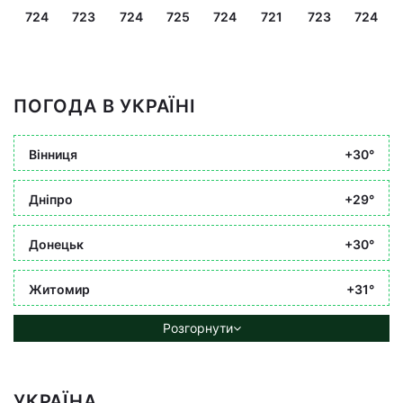
724
723
724
725
724
721
723
724
ПОГОДА В УКРАЇНІ
Вінниця
+30°
Дніпро
+29°
Донецьк
+30°
Житомир
+31°
Розгорнути
УКРАЇНА