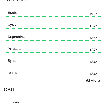
Львів
+25°
Суми
+37°
Бориспіль
+36°
Ржищів
+37°
Буча
+34°
Ірпінь
+34°
Усі міста
СВІТ
Іспанія