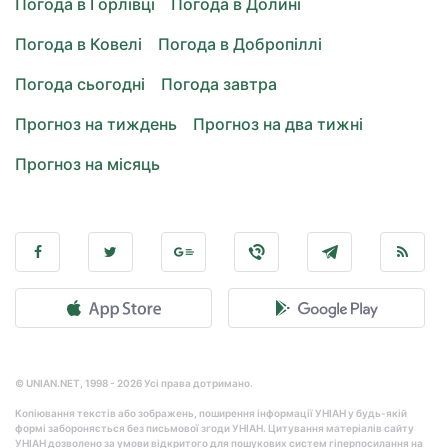
Погода в Горлівці
Погода в Долині
Погода в Ковелі
Погода в Добропіллі
Погода сьогодні
Погода завтра
Прогноз на тиждень
Прогноз на два тижні
Прогноз на місяць
© UNIAN.NET, 1998 - 2026 Усі права дотримано.
Копіювання текстів або зображень, поширення інформації УНІАН у будь-якій
формі забороняється без письмової згоди УНІАН. Цитування матеріалів сайту
УНІАН дозволено за умови відкритого для пошукових систем гіперпосилання на