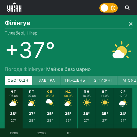
Філінгуе
Тіллабері, Нігер
+37°
Погода Філінгуе
: Майже безхмарно
СЬОГОДНІ
ЗАВТРА
ТИЖДЕНЬ
2 ТИЖНІ
МІСЯЦ
ЧТ
ПТ
СБ
НД
ПН
ВТ
СР
06.08
07.08
08.08
09.08
10.08
11.08
12.08
38°
37°
35°
35°
36°
35°
34°
27°
28°
28°
25°
27°
27°
27°
19:00
22:00
ПТ