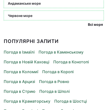
Андаманське море
Червоне море
Всі моря
ПОПУЛЯРНІ ЗАПИТИ
Погода в Ізмаїлі
Погода в Каменському
Погода в Новій Каховці
Погода в Конотопі
Погода в Коломиї
Погода в Коропі
Погода в Арцизі
Погода в Ровно
Погода в Стрию
Погода в Шполі
Погода в Краматорську
Погода в Шостці