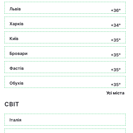
Львів
+36°
Харків
+34°
Київ
+35°
Бровари
+35°
Фастів
+35°
Обухів
+35°
Усі міста
СВІТ
Італія