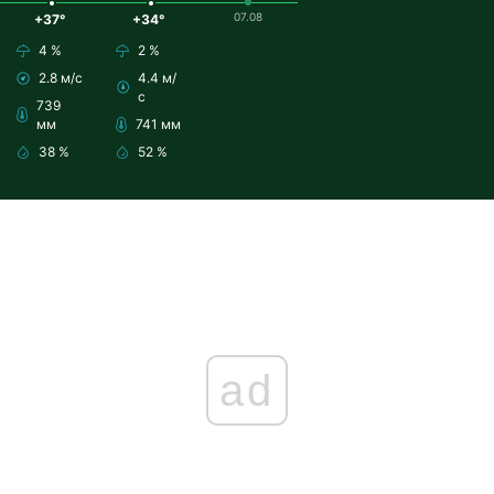
07.08
+37°
+34°
4 %
2 %
2.8 м/с
4.4 м/
с
739
мм
741 мм
38 %
52 %
ad