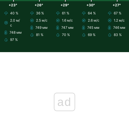
+23°
+26°
+29°
+30°
+27°
40 %
36 %
61 %
64 %
67 %
2.0 м/
2.5 м/с
1.6 м/с
2.6 м/с
1.2 м/с
с
749 мм
747 мм
745 мм
746 мм
748 мм
81 %
70 %
69 %
83 %
97 %
ad