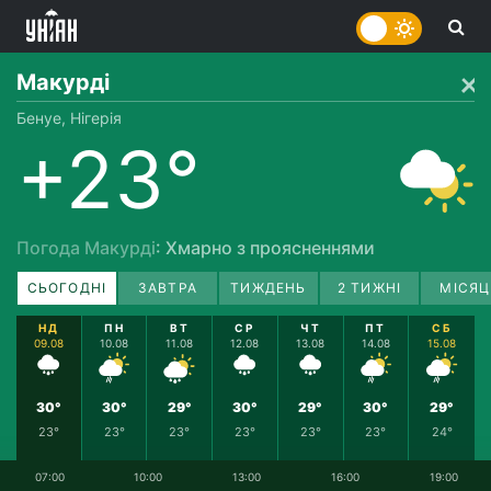
Макурді
Бенуе, Нігерія
+23°
Погода Макурді
: Хмарно з проясненнями
СЬОГОДНІ
ЗАВТРА
ТИЖДЕНЬ
2 ТИЖНІ
МІСЯЦ
НД
ПН
ВТ
СР
ЧТ
ПТ
СБ
09.08
10.08
11.08
12.08
13.08
14.08
15.08
30°
30°
29°
30°
29°
30°
29°
23°
23°
23°
23°
23°
23°
24°
07:00
10:00
13:00
16:00
19:00