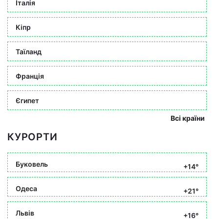
Італія
Кіпр
Таїланд
Франція
Єгипет
Всі країни
КУРОРТИ
Буковель
+14°
Одеса
+21°
Львів
+16°