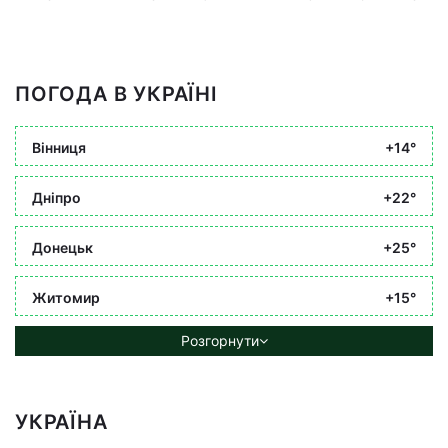
ПОГОДА В УКРАЇНІ
Вінниця
+14°
Дніпро
+22°
Донецьк
+25°
Житомир
+15°
Розгорнути
УКРАЇНА