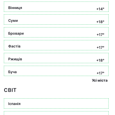
Вінниця
+14°
Суми
+18°
Бровари
+17°
Фастів
+17°
Ржищів
+18°
Буча
+17°
Усі міста
СВІТ
Іспанія