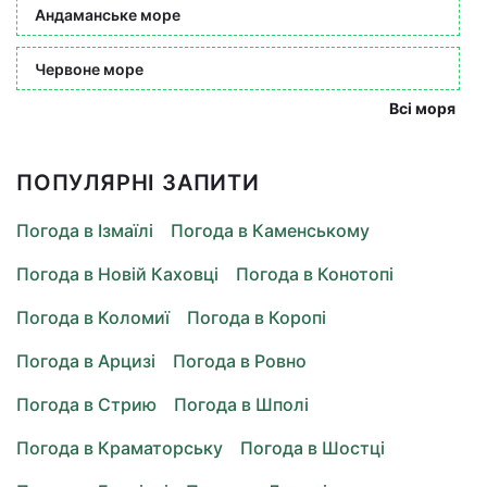
Андаманське море
Червоне море
Всі моря
ПОПУЛЯРНІ ЗАПИТИ
Погода в Ізмаїлі
Погода в Каменському
Погода в Новій Каховці
Погода в Конотопі
Погода в Коломиї
Погода в Коропі
Погода в Арцизі
Погода в Ровно
Погода в Стрию
Погода в Шполі
Погода в Краматорську
Погода в Шостці