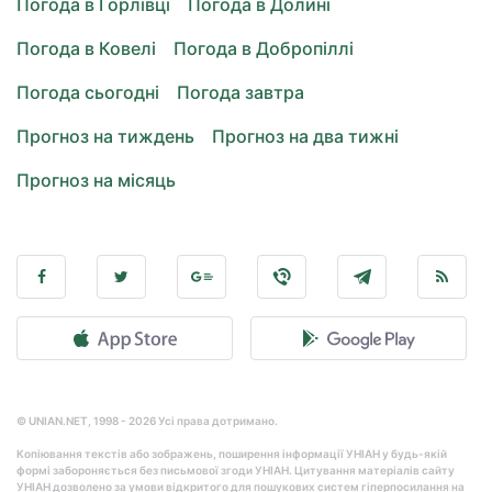
Погода в Горлівці
Погода в Долині
Погода в Ковелі
Погода в Добропіллі
Погода сьогодні
Погода завтра
Прогноз на тиждень
Прогноз на два тижні
Прогноз на місяць
© UNIAN.NET, 1998 - 2026 Усі права дотримано.
Копіювання текстів або зображень, поширення інформації УНІАН у будь-якій
формі забороняється без письмової згоди УНІАН. Цитування матеріалів сайту
УНІАН дозволено за умови відкритого для пошукових систем гіперпосилання на