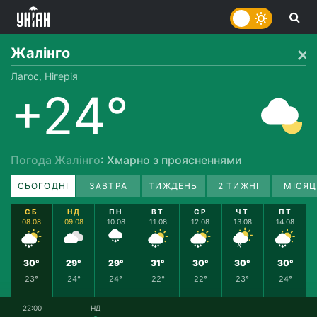
Жалінго
Лагос, Нігерія
+24°
Погода Жалінго
: Хмарно з проясненнями
СЬОГОДНІ
ЗАВТРА
ТИЖДЕНЬ
2 ТИЖНІ
МІСЯЦ
СБ
НД
ПН
ВТ
СР
ЧТ
ПТ
08.08
09.08
10.08
11.08
12.08
13.08
14.08
30°
29°
29°
31°
30°
30°
30°
23°
24°
24°
22°
22°
23°
24°
22:00
НД