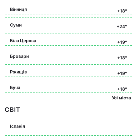
Вінниця
+18°
Суми
+24°
Біла Церква
+19°
Бровари
+18°
Ржищів
+19°
Буча
+18°
Усі міста
СВІТ
Іспанія