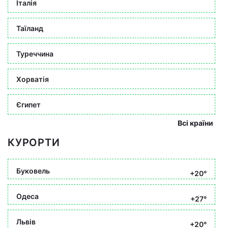
Італія
Таїланд
Туреччина
Хорватія
Єгипет
Всі країни
КУРОРТИ
Буковель
+20°
Одеса
+27°
Львів
+20°