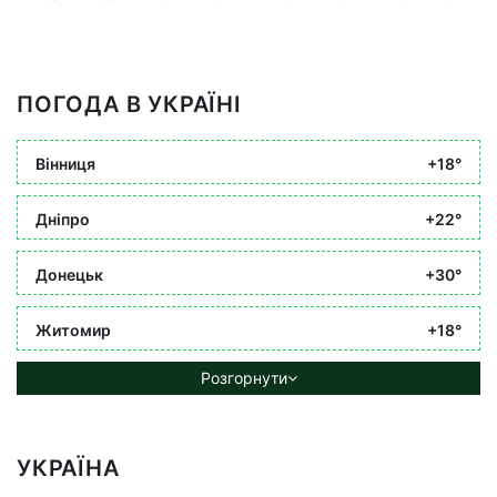
ПОГОДА В УКРАЇНІ
Вінниця
+18°
Дніпро
+22°
Донецьк
+30°
Житомир
+18°
Розгорнути
УКРАЇНА