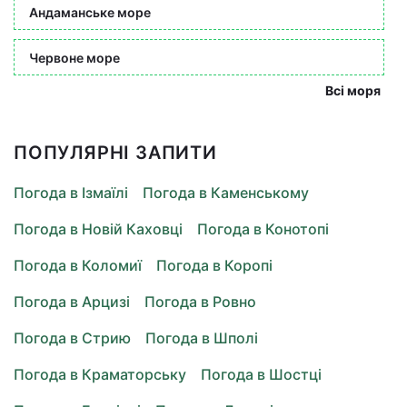
Андаманське море
Червоне море
Всі моря
ПОПУЛЯРНІ ЗАПИТИ
Погода в Ізмаїлі
Погода в Каменському
Погода в Новій Каховці
Погода в Конотопі
Погода в Коломиї
Погода в Коропі
Погода в Арцизі
Погода в Ровно
Погода в Стрию
Погода в Шполі
Погода в Краматорську
Погода в Шостці