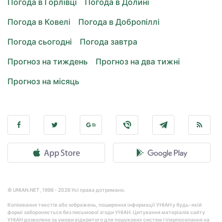
Погода в Горлівці
Погода в Долині
Погода в Ковелі
Погода в Добропіллі
Погода сьогодні
Погода завтра
Прогноз на тиждень
Прогноз на два тижні
Прогноз на місяць
© UNIAN.NET, 1998 - 2026 Усі права дотримано.
Копіювання текстів або зображень, поширення інформації УНІАН у будь-якій
формі забороняється без письмової згоди УНІАН. Цитування матеріалів сайту
УНІАН дозволено за умови відкритого для пошукових систем гіперпосилання на