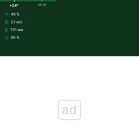
09.08
+24°
46 %
2.1 м/с
731 мм
90 %
ad